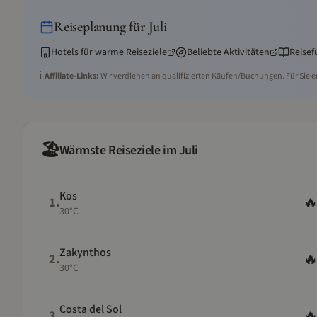
Reiseplanung für
Juli
Hotels für warme Reiseziele
Beliebte Aktivitäten
Reisef
ℹ️
Affiliate-Links:
Wir verdienen an qualifizierten Käufen/Buchungen. Für Sie e
🏖️
Wärmste Reiseziele im
Juli
Kos

1
.
30
°C
Zakynthos

2
.
30
°C
Costa del Sol

3
.