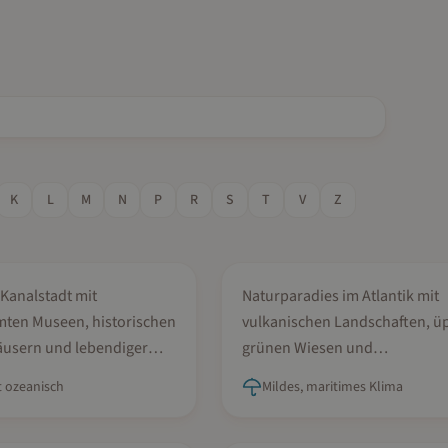
K
L
M
N
P
R
S
T
V
Z
Juni...
Mai, Juni, Juli...
am
Azoren
Kanalstadt mit
Naturparadies im Atlantik mit
ten Museen, historischen
vulkanischen Landschaften, ü
usern und lebendiger
grünen Wiesen und
tur
atemberaubenden Küsten
 ozeanisch
Mildes, maritimes Klima
uli...
Mai, Juni, Juli...