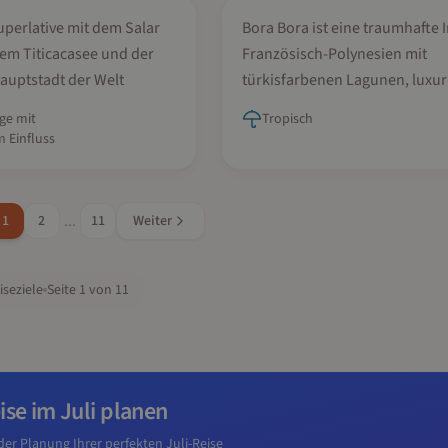
Bora Bora
uperlative mit dem Salar
Bora Bora ist eine traumhafte I
dem Titicacasee und der
Französisch-Polynesien mit
auptstadt der Welt
türkisfarbenen Lagunen, luxu
Überwasser-Bungalows und e
ge mit
Tropisch
majestätischen Vulkanberg im
 Einfluss
Zentrum.
...
1
2
11
Weiter
iseziele
Seite
1
von
11
eise im
Juli
planen
t der Planung Ihrer perfekten
Juli
-Reise