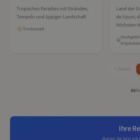
Bali
Bolivien
Tropisches Paradies mit Stränden,
Land der S
Tempeln und üppiger Landschaft
de Uyuni, 
höchsten H
Trockenzeit
Hochgebir
tropischem
Zurück
65
Re
Ihre R
Starten Sie jetzt mi