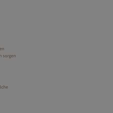
len
n sorgen
elche