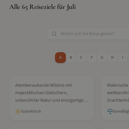
Alle
65
Reiseziele für
Juli
A
B
C
F
G
H
I
Juni, Juli, August
April, Mai, 
Alaska
Amsterd
Atemberaubende Wildnis mit
Malerische 
majestätischen Gletschern,
weltberühm
unberührter Natur und einzigartiger
Grachtenhä
Tierwelt
Fahrradkul
Subarktisch
Gemäßigt
Mai, Juni, Juli...
Mai, Juni, J