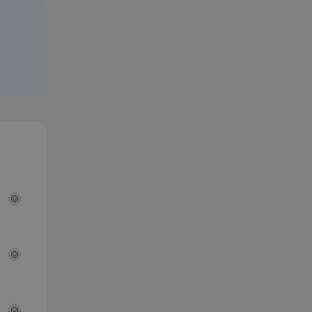
🌞
🌞
🌞