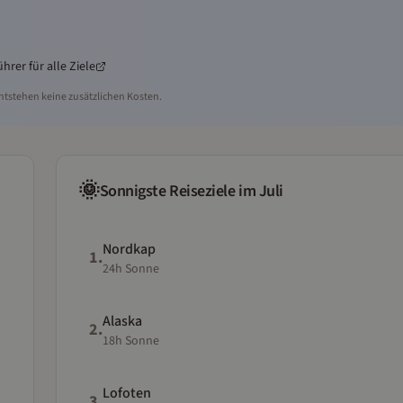
ührer für alle Ziele
ntstehen keine zusätzlichen Kosten.
🌞
Sonnigste Reiseziele im Juli
Nordkap

1
.
24h Sonne
Alaska

2
.
18h Sonne
Lofoten

3
.