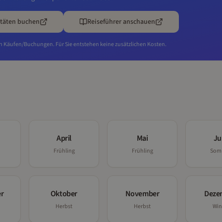
itäten buchen
Reiseführer anschauen
en Käufen/Buchungen. Für Sie entstehen keine zusätzlichen Kosten.
April
Mai
Ju
Frühling
Frühling
Som
r
Oktober
November
Deze
Herbst
Herbst
Win