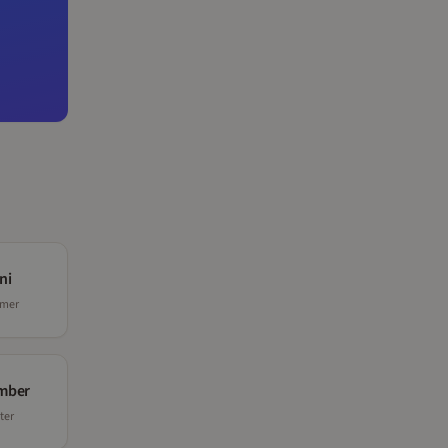
ni
mer
mber
ter