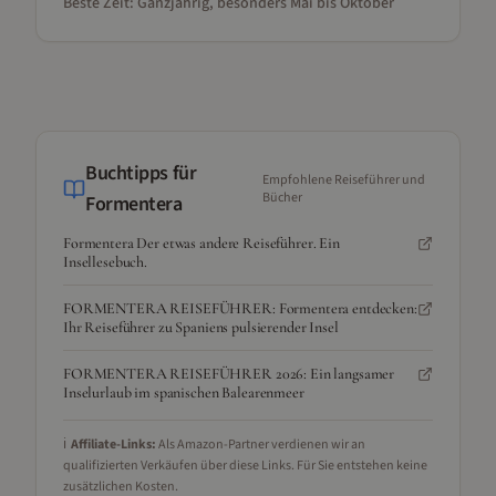
Beste Zeit:
Ganzjährig, besonders Mai bis Oktober
Buchtipps für
Empfohlene Reiseführer und
Bücher
Formentera
Formentera Der etwas andere Reiseführer. Ein
Insellesebuch.
FORMENTERA REISEFÜHRER: Formentera entdecken:
Ihr Reiseführer zu Spaniens pulsierender Insel
FORMENTERA REISEFÜHRER 2026: Ein langsamer
Inselurlaub im spanischen Balearenmeer
ℹ️
Affiliate-Links:
Als Amazon-Partner verdienen wir an
qualifizierten Verkäufen über diese Links. Für Sie entstehen keine
zusätzlichen Kosten.