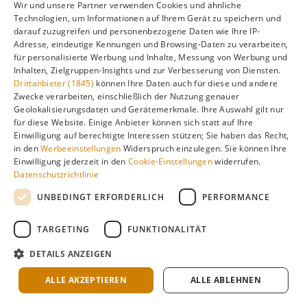
Wir und unsere Partner verwenden Cookies und ähnliche
Technologien, um Informationen auf Ihrem Gerät zu speichern und
darauf zuzugreifen und personenbezogene Daten wie Ihre IP-
Ideal für
Adresse, eindeutige Kennungen und Browsing-Daten zu verarbeiten,
für personalisierte Werbung und Inhalte, Messung von Werbung und
Inhalten, Zielgruppen-Insights und zur Verbesserung von Diensten.
Formentera
eignet sich besonders gut für diese
Drittanbieter (1845)
können Ihre Daten auch für diese und andere
Zwecke verarbeiten, einschließlich der Nutzung genauer
Urlaubsarten:
Geolokalisierungsdaten und Gerätemerkmale. Ihre Auswahl gilt nur
für diese Website. Einige Anbieter können sich statt auf Ihre
Einwilligung auf berechtigte Interessen stützen; Sie haben das Recht,
🏖️
in den
Werbeeinstellungen
Widerspruch einzulegen. Sie können Ihre
Einwilligung jederzeit in den
Cookie-Einstellungen
widerrufen.
Datenschutzrichtlinie
Badeurlaub
UNBEDINGT ERFORDERLICH
PERFORMANCE
Mehr Reiseziele entdecken →
TARGETING
FUNKTIONALITÄT
DETAILS ANZEIGEN
🐠
ALLE AKZEPTIEREN
ALLE ABLEHNEN
Tauchurlaub