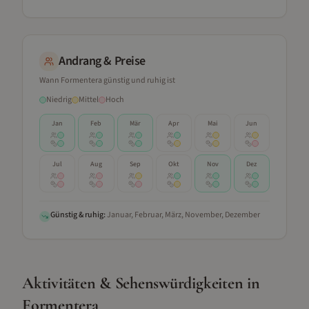
Andrang & Preise
Wann
Formentera
günstig und ruhig ist
Niedrig
Mittel
Hoch
Jan
Feb
Mär
Apr
Mai
Jun
Jul
Aug
Sep
Okt
Nov
Dez
Günstig & ruhig:
Januar, Februar, März, November, Dezember
Aktivitäten & Sehenswürdigkeiten
in
Formentera