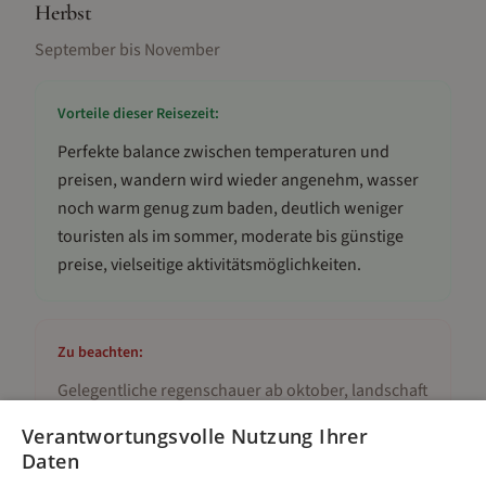
Herbst
September bis November
Vorteile dieser Reisezeit:
Perfekte balance zwischen temperaturen und
preisen, wandern wird wieder angenehm, wasser
noch warm genug zum baden, deutlich weniger
touristen als im sommer, moderate bis günstige
preise, vielseitige aktivitätsmöglichkeiten
.
Zu beachten:
Gelegentliche regenschauer ab oktober, landschaft
noch trocken bis november, kürzere tage als im
Verantwortungsvolle Nutzung Ihrer
sommer, wasser wird ab oktober kühler, variable
Daten
wetterbedingungen im november
.