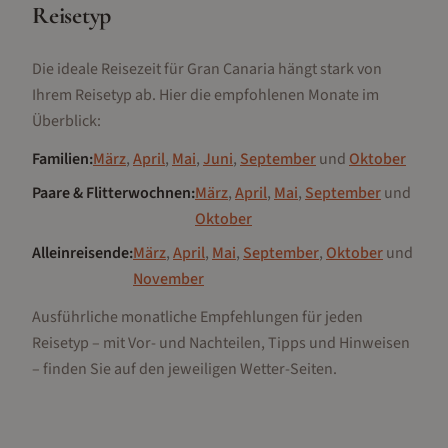
Reisetyp
Die ideale Reisezeit für
Gran Canaria
hängt stark von
Ihrem Reisetyp ab. Hier die empfohlenen Monate im
Überblick:
Familien
:
März
,
April
,
Mai
,
Juni
,
September
und
Oktober
Paare & Flitterwochnen
:
März
,
April
,
Mai
,
September
und
Oktober
Alleinreisende
:
März
,
April
,
Mai
,
September
,
Oktober
und
November
Ausführliche monatliche Empfehlungen für jeden
Reisetyp – mit Vor- und Nachteilen, Tipps und Hinweisen
– finden Sie auf den jeweiligen Wetter-Seiten.