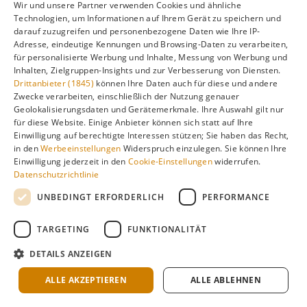
Wir und unsere Partner verwenden Cookies und ähnliche
Technologien, um Informationen auf Ihrem Gerät zu speichern und
darauf zuzugreifen und personenbezogene Daten wie Ihre IP-
Diese Reisezeit eignet sich besonders gut für
Adresse, eindeutige Kennungen und Browsing-Daten zu verarbeiten,
aktivurlauber und wanderer, paare für ruhigere
für personalisierte Werbung und Inhalte, Messung von Werbung und
Inhalten, Zielgruppen-Insights und zur Verbesserung von Diensten.
atmosphäre, budget-bewusste reisende, alleinreisende,
Drittanbieter (1845)
können Ihre Daten auch für diese und andere
kulturinteressierte
.
Weniger geeignet ist diese Zeit, wenn
Zwecke verarbeiten, einschließlich der Nutzung genauer
Sie garantiert perfektes wetter suchende oder reine
Geolokalisierungsdaten und Gerätemerkmale. Ihre Auswahl gilt nur
für diese Website. Einige Anbieter können sich statt auf Ihre
strandurlauber ab november oder hitze-liebhaber
Einwilligung auf berechtigte Interessen stützen; Sie haben das Recht,
planen.
in den
Werbeeinstellungen
Widerspruch einzulegen. Sie können Ihre
Einwilligung jederzeit in den
Cookie-Einstellungen
widerrufen.
Datenschutzrichtlinie
UNBEDINGT ERFORDERLICH
PERFORMANCE
Winter
Dezember bis Februar
TARGETING
FUNKTIONALITÄT
DETAILS ANZEIGEN
Vorteile dieser Reisezeit:
ALLE AKZEPTIEREN
ALLE ABLEHNEN
Flucht vor europäischem winter, grünste