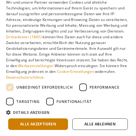
Wir und unsere Partner verwenden Cookies und ähnliche
Technologien, um Informationen auf Ihrem Gerät zu speichern und
darauf zuzugreifen und personenbezogene Daten wie Ihre IP-
Vorteile dieser Reisezeit:
Adresse, eindeutige Kennungen und Browsing-Daten zu verarbeiten,
Bestes preis-leistungs-verhältnis: sommerwetter
für personalisierte Werbung und Inhalte, Messung von Werbung und
Inhalten, Zielgruppen-Insights und zur Verbesserung von Diensten.
zu niedrigeren preisen, warmes meer (22–24°c) bei
Drittanbieter (1845)
können Ihre Daten auch für diese und andere
deutlich weniger tagestouristen, entspanntere
Zwecke verarbeiten, einschließlich der Nutzung genauer
atmosphäre auf la piazzetta und in restaurants,
Geolokalisierungsdaten und Gerätemerkmale. Ihre Auswahl gilt nur
für diese Website. Einige Anbieter können sich statt auf Ihre
goldenes herbstlicht – beste fotoqualität des
Einwilligung auf berechtigte Interessen stützen; Sie haben das Recht,
jahres
.
in den
Werbeeinstellungen
Widerspruch einzulegen. Sie können Ihre
Einwilligung jederzeit in den
Cookie-Einstellungen
widerrufen.
Datenschutzrichtlinie
UNBEDINGT ERFORDERLICH
PERFORMANCE
Zu beachten:
Erste herbstliche regenfronten ab oktober, ende
TARGETING
FUNKTIONALITÄT
oktober reduzieren manche hotels und
DETAILS ANZEIGEN
bootstouren-anbieter den betrieb
.
ALLE AKZEPTIEREN
ALLE ABLEHNEN
Diese Reisezeit eignet sich besonders gut für
erfahrene