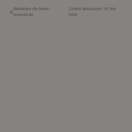
Redaktion die-beste-
Zuletzt aktualisiert:
19. Mai
·
reisezeit.de
2026