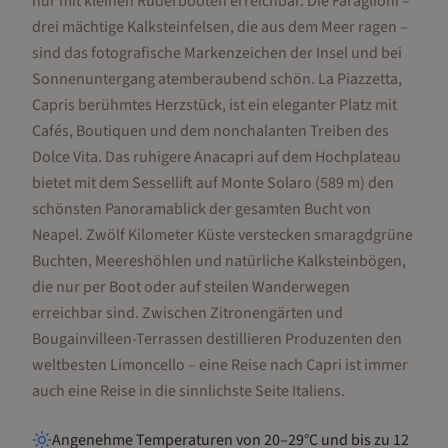
nur mit kleinen Ruderbooten erreichbar. Die Faraglioni –
drei mächtige Kalksteinfelsen, die aus dem Meer ragen –
sind das fotografische Markenzeichen der Insel und bei
Sonnenuntergang atemberaubend schön. La Piazzetta,
Capris berühmtes Herzstück, ist ein eleganter Platz mit
Cafés, Boutiquen und dem nonchalanten Treiben des
Dolce Vita. Das ruhigere Anacapri auf dem Hochplateau
bietet mit dem Sessellift auf Monte Solaro (589 m) den
schönsten Panoramablick der gesamten Bucht von
Neapel. Zwölf Kilometer Küste verstecken smaragdgrüne
Buchten, Meereshöhlen und natürliche Kalksteinbögen,
die nur per Boot oder auf steilen Wanderwegen
erreichbar sind. Zwischen Zitronengärten und
Bougainvilleen-Terrassen destillieren Produzenten den
weltbesten Limoncello – eine Reise nach Capri ist immer
auch eine Reise in die sinnlichste Seite Italiens.
Angenehme Temperaturen von 20–29°C und bis zu 12