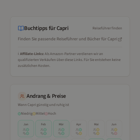
Buchtipps für
Capri
Reiseführer finden
Finden Sie passende Reiseführer und Bücher für
Capri
ℹ️
Affiliate-Links:
Als Amazon-Partner verdienen wir an
qualifizierten Verkäufen über diese Links. Für Sie entstehen keine
zusätzlichen Kosten.
Andrang & Preise
Wann
Capri
günstig und ruhig ist
Niedrig
Mittel
Hoch
Jan
Feb
Mär
Apr
Mai
Jun