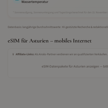
Wassertemperatur
* Sonnenaufgang, Sonnenuntergang und Tageslänge berechnet für den 15.
November
Datenbasis: langjährige Durchschnittswerte · KI-gestützte Recherche & redaktionel
eSIM für
Asturien
– mobiles Internet
📱
Affiliate-Links:
Als Airalo-Partner verdienen wir an qualifizierten Verkäufen.
eSIM-Datenpakete für
Asturien
anzeigen — bitt