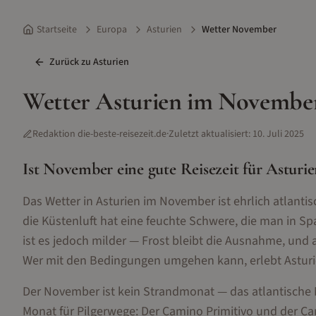
Startseite
Europa
Asturien
Wetter November
Zurück zu
Asturien
Wetter
Asturien
im
Novembe
Redaktion die-beste-reisezeit.de
·
Zuletzt aktualisiert:
10. Juli 2025
Ist
November
eine gute Reisezeit für
Asturi
Das Wetter in Asturien im November ist ehrlich atlant
die Küstenluft hat eine feuchte Schwere, die man in S
ist es jedoch milder — Frost bleibt die Ausnahme, und a
Wer mit den Bedingungen umgehen kann, erlebt Asturien
Der November ist kein Strandmonat — das atlantische M
Monat für Pilgerwege: Der Camino Primitivo und der C