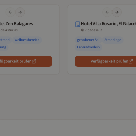
Previous slide
Next slide
Previous slide
Next slide
el Zen Balagares
Hotel Villa Rosario, El Palace
 de Asturias
Ribadesella
strand
Wellnessbereich
gehobener Stil
Strandlage
tung
Fahrradverleih
fügbarkeit prüfen
Verfügbarkeit prüfen