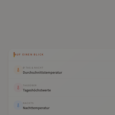
AUF EINEN BLICK
Kennwert
Wert
Ø TAG & NACHT
Durchschnittstemperatur
TAGSÜBER
Tageshöchstwerte
NACHTS
Nachttemperatur