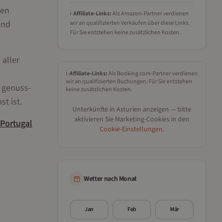
den
ℹ️
Affiliate-Links:
Als Amazon-Partner verdienen
und
wir an qualifizierten Verkäufen über diese Links.
Für Sie entstehen keine zusätzlichen Kosten.
 aller
ℹ️
Affiliate-Links:
Als Booking.com-Partner verdienen
wir an qualifizierten Buchungen. Für Sie entstehen
 genuss-
keine zusätzlichen Kosten.
t ist.
Unterkünfte in
Asturien
anzeigen — bitte
aktivieren Sie Marketing-Cookies in den
Portugal
Cookie-Einstellungen
.
Wetter nach Monat
Jan
Feb
Mär