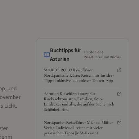
Buchtipps für
Empfohlene
Reiseführer und Bücher
Asturien
MARCO POLO Reiseführer
Nordspanische Küste: Reisen mit Insider-
Tipps. Inklusive kostenloser Touren-App
pp, und
Asturien Reiseführer 2025: Für
 November
Rucksacktouristen, Familien, Solo-
Entdecker und alle, die auf der Suche nach
s Licht.
Schönheit sind
Nordspanien Reiseführer Michael Müller
eter
Verlag: Individuell reisen mit vielen
praktischen Tipps (MM-Reisen)
enehm