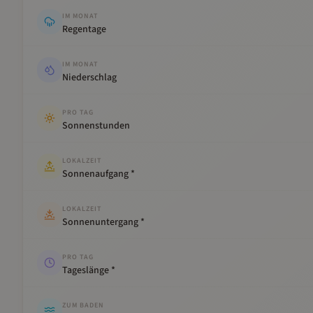
IM MONAT
Regentage
IM MONAT
Niederschlag
PRO TAG
Sonnenstunden
LOKALZEIT
Sonnenaufgang *
LOKALZEIT
Sonnenuntergang *
PRO TAG
Tageslänge *
ZUM BADEN