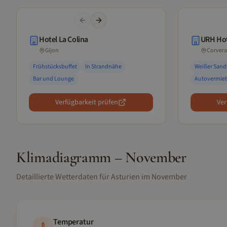
Previous slide
Next slide
Hotel La Colina
URH Hot
Gijon
Corvera
Frühstücksbuffet
In Strandnähe
Weißer Sand
Bar und Lounge
Autovermie
Verfügbarkeit prüfen
Ver
Klimadiagramm –
November
Detaillierte Wetterdaten für
Asturien
im
November
Temperatur