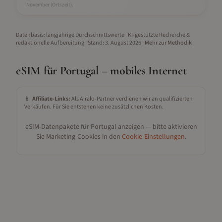
November
(Ortszeit).
Datenbasis: langjährige Durchschnittswerte · KI-gestützte Recherche &
redaktionelle Aufbereitung
· Stand:
3. August 2026
·
Mehr zur Methodik
eSIM für
Portugal
– mobiles Internet
📱
Affiliate-Links:
Als Airalo-Partner verdienen wir an qualifizierten
Verkäufen. Für Sie entstehen keine zusätzlichen Kosten.
eSIM-Datenpakete für
Portugal
anzeigen — bitte aktivieren
Sie Marketing-Cookies in den
Cookie-Einstellungen
.