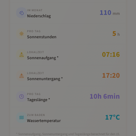
110
IM MONAT
mm
Niederschlag
5
PRO TAG
h
Sonnenstunden
07:16
LOKALZEIT
Sonnenaufgang *
17:20
LOKALZEIT
Sonnenuntergang *
10
h
6
min
PRO TAG
Tageslänge *
17
°C
ZUM BADEN
Wassertemperatur
* Sonnenaufgang, Sonnenuntergang und Tageslänge berechnet für den 15.