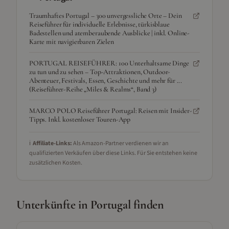
Traumhaftes Portugal – 300 unvergessliche Orte – Dein
Reiseführer für individuelle Erlebnisse, türkisblaue
Badestellen und atemberaubende Ausblicke | inkl. Online-
Karte mit navigierbaren Zielen
PORTUGAL REISEFÜHRER: 100 Unterhaltsame Dinge
zu tun und zu sehen – Top-Attraktionen, Outdoor-
Abenteuer, Festivals, Essen, Geschichte und mehr für ...
(Reiseführer-Reihe „Miles & Realms“, Band 3)
MARCO POLO Reiseführer Portugal: Reisen mit Insider-
Tipps. Inkl. kostenloser Touren-App
ℹ️
Affiliate-Links:
Als Amazon-Partner verdienen wir an
qualifizierten Verkäufen über diese Links. Für Sie entstehen keine
zusätzlichen Kosten.
Unterkünfte in
Portugal
finden