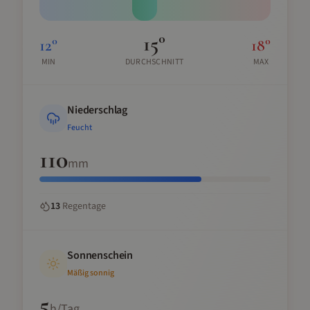
15
°
12
°
18
°
MIN
DURCHSCHNITT
MAX
Niederschlag
Feucht
110
mm
13
Regentage
Sonnenschein
Mäßig sonnig
5
h/Tag