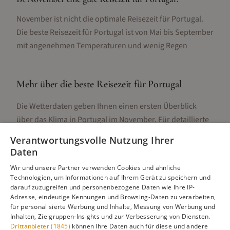
November ist nicht die optimale Reisezeit für Portugal.
Die beste Reisezeit für Portugal ist von Mai bis September
mit angenehmen Temperaturen und wenig Regen
Mehr über die beste Reisezeit für
Portugal
Die Wetterdaten geben Ihnen einen ersten Überblick
über das Klima in
Portugal
im
November
. Für detaillierte
Informationen zur besten Reisezeit, regionalen
Verantwortungsvolle Nutzung Ihrer
Unterschieden, Aktivitäten und Reisetipps besuchen Sie
Daten
unsere Hauptseite:
Wir und unsere Partner verwenden Cookies und ähnliche
Technologien, um Informationen auf Ihrem Gerät zu speichern und
darauf zuzugreifen und personenbezogene Daten wie Ihre IP-
Adresse, eindeutige Kennungen und Browsing-Daten zu verarbeiten,
Alle Infos zur besten Reisezeit
Portugal
für personalisierte Werbung und Inhalte, Messung von Werbung und
Inhalten, Zielgruppen-Insights und zur Verbesserung von Diensten.
Drittanbieter (1845)
können Ihre Daten auch für diese und andere