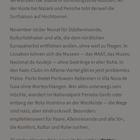
verwandeln die Städte in stimmungsvolle Kulissen. An
der Küste bei Nazaré und Peniche tobt derweil die
Surfsaison auf Hochtouren.
November ist der Monat für Städtereisende,
Kulturliebhaber und alle, die dem nördlichen
Europaherbst entfliehen wollen, ohne weit zu fliegen. In
Lissabon lohnen sich die Museen — das MAAT, das Museu
Nacional do Azulejo — ohne Gedränge in aller Ruhe. In
den Fado-Clubs im Alfama-Viertel gibt es jetzt problemlos
Plätze. Porto bietet Portowein-Kellereien in Vila Nova de
Gaia ohne Warteschlangen. Wer aktiv unterwegs sein
möchte, wandert im Nationalpark Peneda-Gerês oder
entlang der Rota Vicentina an der Westküste — die Wege
sind nass, aber eindrucksvoll. Besonders
empfehlenswert für Paare, Alleinreisende und alle 50+,
die Komfort, Kultur und Ruhe suchen.