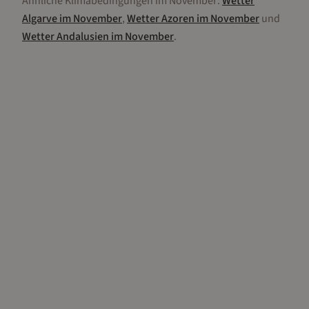
Ähnliche Klimabedingungen im
November
:
Wetter
Algarve
im
November
,
Wetter
Azoren
im
November
und
Wetter
Andalusien
im
November
.