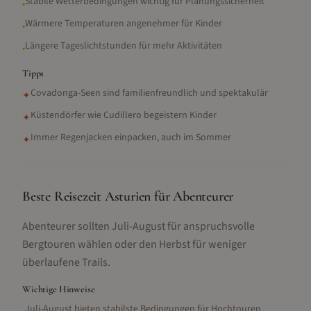
Stabile Wetterbedingungen wichtig für Planungssicherheit
•
Wärmere Temperaturen angenehmer für Kinder
•
Längere Tageslichtstunden für mehr Aktivitäten
•
Tipps
Covadonga-Seen sind familienfreundlich und spektakulär
✦
Küstendörfer wie Cudillero begeistern Kinder
✦
Immer Regenjacken einpacken, auch im Sommer
✦
Beste Reisezeit Asturien für Abenteurer
Abenteurer sollten Juli-August für anspruchsvolle
Bergtouren wählen oder den Herbst für weniger
überlaufene Trails.
Wichtige Hinweise
Juli-August bieten stabilste Bedingungen für Hochtouren