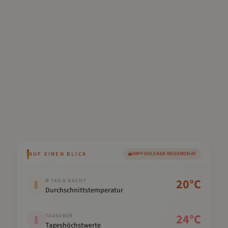
AUF EINEN BLICK
EMPFOHLENER REISEMONAT
Kennwert
Wert
20
°C
Ø TAG & NACHT
Durchschnittstemperatur
24
°C
TAGSÜBER
Tageshöchstwerte