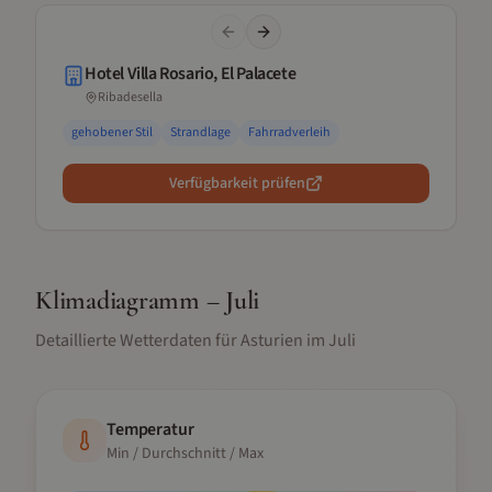
Previous slide
Next slide
Hotel Villa Rosario, El Palacete
Ribadesella
gehobener Stil
Strandlage
Fahrradverleih
Verfügbarkeit prüfen
Klimadiagramm –
Juli
Detaillierte Wetterdaten für
Asturien
im
Juli
Temperatur
Min / Durchschnitt / Max