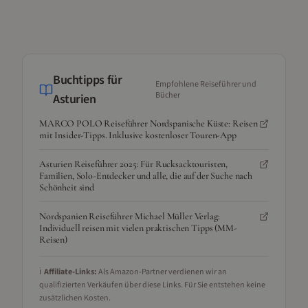
Buchtipps für
Empfohlene Reiseführer und
Bücher
Asturien
MARCO POLO Reiseführer Nordspanische Küste: Reisen
mit Insider-Tipps. Inklusive kostenloser Touren-App
Asturien Reiseführer 2025: Für Rucksacktouristen,
Familien, Solo-Entdecker und alle, die auf der Suche nach
Schönheit sind
Nordspanien Reiseführer Michael Müller Verlag:
Individuell reisen mit vielen praktischen Tipps (MM-
Reisen)
ℹ️
Affiliate-Links:
Als Amazon-Partner verdienen wir an
qualifizierten Verkäufen über diese Links. Für Sie entstehen keine
zusätzlichen Kosten.