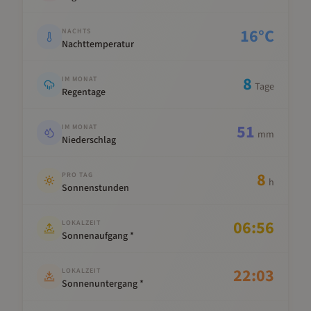
16
°C
NACHTS
Nachttemperatur
8
IM MONAT
Tage
Regentage
51
IM MONAT
mm
Niederschlag
8
PRO TAG
h
Sonnenstunden
06:56
LOKALZEIT
Sonnenaufgang *
22:03
LOKALZEIT
Sonnenuntergang *