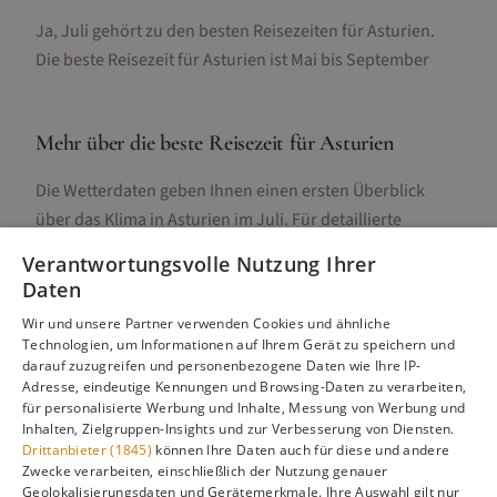
Ja, Juli gehört zu den besten Reisezeiten für Asturien.
Die beste Reisezeit für Asturien ist Mai bis September
Mehr über die beste Reisezeit für
Asturien
Die Wetterdaten geben Ihnen einen ersten Überblick
über das Klima in
Asturien
im
Juli
. Für detaillierte
Informationen zur besten Reisezeit, regionalen
Verantwortungsvolle Nutzung Ihrer
Unterschieden, Aktivitäten und Reisetipps besuchen Sie
Daten
unsere Hauptseite:
Wir und unsere Partner verwenden Cookies und ähnliche
Technologien, um Informationen auf Ihrem Gerät zu speichern und
darauf zuzugreifen und personenbezogene Daten wie Ihre IP-
Adresse, eindeutige Kennungen und Browsing-Daten zu verarbeiten,
Alle Infos zur besten Reisezeit
Asturien
für personalisierte Werbung und Inhalte, Messung von Werbung und
Inhalten, Zielgruppen-Insights und zur Verbesserung von Diensten.
Drittanbieter (1845)
können Ihre Daten auch für diese und andere
Zwecke verarbeiten, einschließlich der Nutzung genauer
Geolokalisierungsdaten und Gerätemerkmale. Ihre Auswahl gilt nur