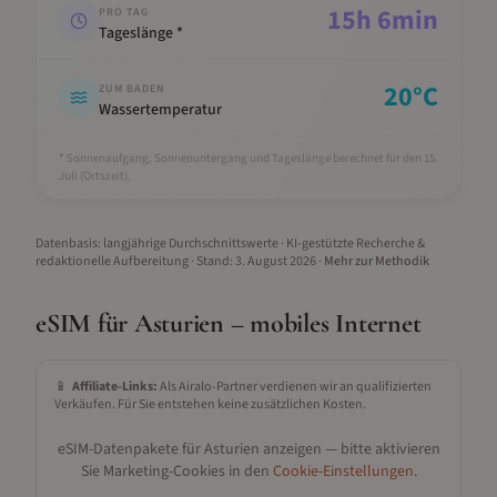
15
h
6
min
PRO TAG
Tageslänge *
20
°C
ZUM BADEN
Wassertemperatur
* Sonnenaufgang, Sonnenuntergang und Tageslänge berechnet für den 15.
Juli
(Ortszeit).
Datenbasis: langjährige Durchschnittswerte · KI-gestützte Recherche &
redaktionelle Aufbereitung
· Stand:
3. August 2026
·
Mehr zur Methodik
eSIM für
Asturien
– mobiles Internet
📱
Affiliate-Links:
Als Airalo-Partner verdienen wir an qualifizierten
Verkäufen. Für Sie entstehen keine zusätzlichen Kosten.
eSIM-Datenpakete für
Asturien
anzeigen — bitte aktivieren
Sie Marketing-Cookies in den
Cookie-Einstellungen
.