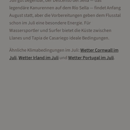
Juli gut begehbar, der Descenso del Sella — das
legendäre Kanurennen auf dem Río Sella — findet Anfang
August statt, aber die Vorbereitungen geben dem Flusstal
schon im Juli eine besondere Energie. Für
Wassersportler und Surfer bietet die Küste zwischen
Llanes und Tapia de Casariego ideale Bedingungen.
Ähnliche Klimabedingungen im
Juli
:
Wetter
Cornwall
im
Juli
,
Wetter
Irland
im
Juli
und
Wetter
Portugal
im
Juli
.