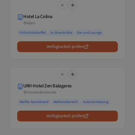
Previous slide
Next slide
Hotel La Colina
Gijon
Frühstücksbuffet
In Strandnähe
Bar und Lounge
Verfügbarkeit prüfen
Previous slide
Next slide
URH Hotel Zen Balagares
Corvera de Asturias
Weißer Sandstrand
Wellnessbereich
Autovermietung
Verfügbarkeit prüfen