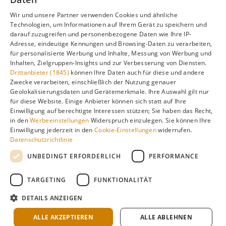
unsere Hauptseite:
Wir und unsere Partner verwenden Cookies und ähnliche
Technologien, um Informationen auf Ihrem Gerät zu speichern und
darauf zuzugreifen und personenbezogene Daten wie Ihre IP-
Adresse, eindeutige Kennungen und Browsing-Daten zu verarbeiten,
Alle Infos zur besten Reisezeit
Asturien
für personalisierte Werbung und Inhalte, Messung von Werbung und
Inhalten, Zielgruppen-Insights und zur Verbesserung von Diensten.
Drittanbieter (1845)
können Ihre Daten auch für diese und andere
Zwecke verarbeiten, einschließlich der Nutzung genauer
Geolokalisierungsdaten und Gerätemerkmale. Ihre Auswahl gilt nur
Gefällt dir diese Seite? Teile sie auf Pinterest!
für diese Website. Einige Anbieter können sich statt auf Ihre
Einwilligung auf berechtigte Interessen stützen; Sie haben das Recht,
Auf Pinterest merken
in den
Werbeeinstellungen
Widerspruch einzulegen. Sie können Ihre
Einwilligung jederzeit in den
Cookie-Einstellungen
widerrufen.
Datenschutzrichtlinie
UNBEDINGT ERFORDERLICH
PERFORMANCE
TARGETING
FUNKTIONALITÄT
Über
Cookie-
Impressum
Datenschutz
uns
Einstellungen
DETAILS ANZEIGEN
Klimadaten: langjährige Durchschnittswerte · KI-gestützte
Recherche & redaktionelle Aufbereitung ·
Über Redaktion &
ALLE AKZEPTIEREN
ALLE ABLEHNEN
Methode