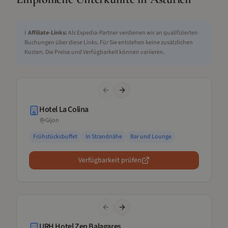
ℹ️
Affiliate-Links:
Als Expedia-Partner verdienen wir an qualifizierten
Buchungen über diese Links. Für Sie entstehen keine zusätzlichen
Kosten. Die Preise und Verfügbarkeit können variieren.
Previous slide
Next slide
Hotel La Colina
Gijon
Frühstücksbuffet
In Strandnähe
Bar und Lounge
Verfügbarkeit prüfen
Previous slide
Next slide
URH Hotel Zen Balagares