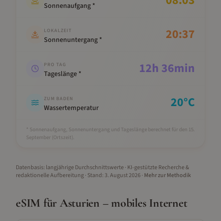
08:03
Sonnenaufgang *
20:37
LOKALZEIT
Sonnenuntergang *
12
h
36
min
PRO TAG
Tageslänge *
20
°C
ZUM BADEN
Wassertemperatur
* Sonnenaufgang, Sonnenuntergang und Tageslänge berechnet für den 15.
September
(Ortszeit).
Datenbasis: langjährige Durchschnittswerte · KI-gestützte Recherche &
redaktionelle Aufbereitung
· Stand:
3. August 2026
·
Mehr zur Methodik
eSIM für
Asturien
– mobiles Internet