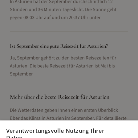
In Asturien hat der September durchschnittlich 12
Stunden und 36 Minuten Tageslicht. Die Sonne geht
gegen 08:03 Uhr auf und um 20:37 Uhr unter.
Ist September eine gute Reisezeit für Asturien?
Ja, September gehört zu den besten Reisezeiten für
Asturien. Die beste Reisezeit für Asturien ist Mai bis
September
Mehr über die beste Reisezeit für
Asturien
Die Wetterdaten geben Ihnen einen ersten Überblick
über das Klima in
Asturien
im
September
. Für detaillierte
Informationen zur besten Reisezeit, regionalen
Verantwortungsvolle Nutzung Ihrer
Unterschieden, Aktivitäten und Reisetipps besuchen Sie
Daten