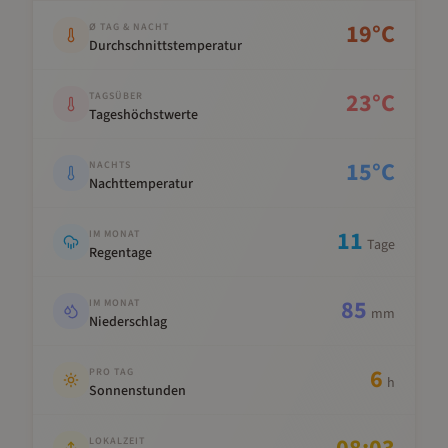
Kennwert
Wert
19
°C
Ø TAG & NACHT
Durchschnittstemperatur
23
°C
TAGSÜBER
Tageshöchstwerte
15
°C
NACHTS
Nachttemperatur
11
IM MONAT
Tage
Regentage
85
IM MONAT
mm
Niederschlag
6
PRO TAG
h
Sonnenstunden
LOKALZEIT