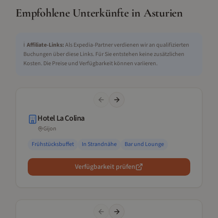
Empfohlene Unterkünfte in
Asturien
ℹ️
Affiliate-Links:
Als Expedia-Partner verdienen wir an qualifizierten
Buchungen über diese Links. Für Sie entstehen keine zusätzlichen
Kosten. Die Preise und Verfügbarkeit können variieren.
Previous slide
Next slide
Hotel La Colina
Gijon
Frühstücksbuffet
In Strandnähe
Bar und Lounge
Verfügbarkeit prüfen
Previous slide
Next slide