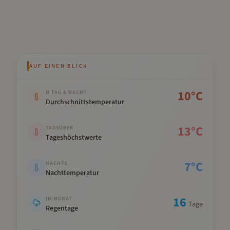
AUF EINEN BLICK
Kennwert
Wert
10
°C
Ø TAG & NACHT
Durchschnittstemperatur
13
°C
TAGSÜBER
Tageshöchstwerte
7
°C
NACHTS
Nachttemperatur
16
IM MONAT
Tage
Regentage