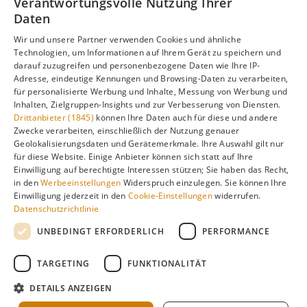
Verantwortungsvolle Nutzung Ihrer
Unterschieden, Aktivitäten und Reisetipps besuchen Sie
Daten
unsere Hauptseite:
Wir und unsere Partner verwenden Cookies und ähnliche
Technologien, um Informationen auf Ihrem Gerät zu speichern und
darauf zuzugreifen und personenbezogene Daten wie Ihre IP-
Adresse, eindeutige Kennungen und Browsing-Daten zu verarbeiten,
Alle Infos zur besten Reisezeit
Asturien
für personalisierte Werbung und Inhalte, Messung von Werbung und
Inhalten, Zielgruppen-Insights und zur Verbesserung von Diensten.
Drittanbieter (1845)
können Ihre Daten auch für diese und andere
Zwecke verarbeiten, einschließlich der Nutzung genauer
Geolokalisierungsdaten und Gerätemerkmale. Ihre Auswahl gilt nur
Gefällt dir diese Seite? Teile sie auf Pinterest!
für diese Website. Einige Anbieter können sich statt auf Ihre
Einwilligung auf berechtigte Interessen stützen; Sie haben das Recht,
Auf Pinterest merken
in den
Werbeeinstellungen
Widerspruch einzulegen. Sie können Ihre
Einwilligung jederzeit in den
Cookie-Einstellungen
widerrufen.
Datenschutzrichtlinie
UNBEDINGT ERFORDERLICH
PERFORMANCE
TARGETING
FUNKTIONALITÄT
Über
Cookie-
Impressum
Datenschutz
uns
Einstellungen
DETAILS ANZEIGEN
Klimadaten: langjährige Durchschnittswerte · KI-gestützte