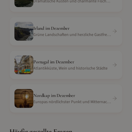
Dramatische Küsten und charmante Fischerdörfer
Irland
im
Dezember
Grüne Landschaften und herzliche Gastfreundschaft
Portugal
im
Dezember
Atlantikküste, Wein und historische Städte
Nordkap
im
Dezember
Europas nördlichster Punkt und Mitternachtssonne
Häufig gestellte Fragen