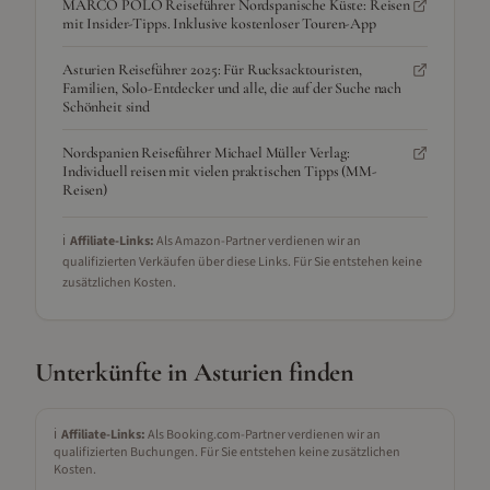
MARCO POLO Reiseführer Nordspanische Küste: Reisen
mit Insider-Tipps. Inklusive kostenloser Touren-App
Asturien Reiseführer 2025: Für Rucksacktouristen,
Familien, Solo-Entdecker und alle, die auf der Suche nach
Schönheit sind
Nordspanien Reiseführer Michael Müller Verlag:
Individuell reisen mit vielen praktischen Tipps (MM-
Reisen)
ℹ️
Affiliate-Links:
Als Amazon-Partner verdienen wir an
qualifizierten Verkäufen über diese Links. Für Sie entstehen keine
zusätzlichen Kosten.
Unterkünfte in
Asturien
finden
ℹ️
Affiliate-Links:
Als Booking.com-Partner verdienen wir an
qualifizierten Buchungen. Für Sie entstehen keine zusätzlichen
Kosten.