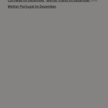
Cornwall
im
Dezember
,
Wetter
Irland
im
Dezember
und
Wetter
Portugal
im
Dezember
.