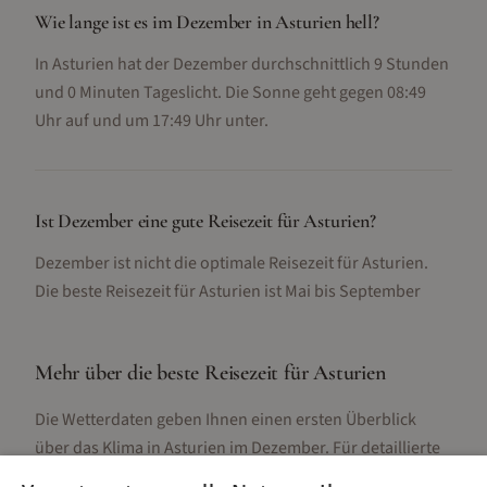
Wie lange ist es im Dezember in Asturien hell?
In Asturien hat der Dezember durchschnittlich 9 Stunden
und 0 Minuten Tageslicht. Die Sonne geht gegen 08:49
Uhr auf und um 17:49 Uhr unter.
Ist Dezember eine gute Reisezeit für Asturien?
Dezember ist nicht die optimale Reisezeit für Asturien.
Die beste Reisezeit für Asturien ist Mai bis September
Mehr über die beste Reisezeit für
Asturien
Die Wetterdaten geben Ihnen einen ersten Überblick
über das Klima in
Asturien
im
Dezember
. Für detaillierte
Informationen zur besten Reisezeit, regionalen