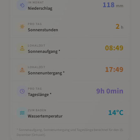
118
IM MONAT
mm
Niederschlag
2
PRO TAG
h
Sonnenstunden
08:49
LOKALZEIT
Sonnenaufgang *
17:49
LOKALZEIT
Sonnenuntergang *
9
h
0
min
PRO TAG
Tageslänge *
14
°C
ZUM BADEN
Wassertemperatur
* Sonnenaufgang, Sonnenuntergang und Tageslänge berechnet für den 15.
Dezember
(Ortszeit).