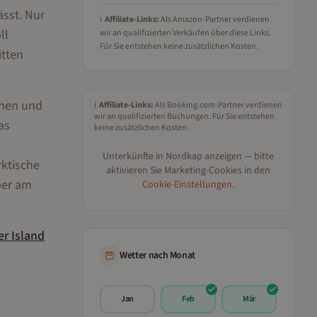
ässt. Nur
ℹ️
Affiliate-Links:
Als Amazon-Partner verdienen
ll
wir an qualifizierten Verkäufen über diese Links.
Für Sie entstehen keine zusätzlichen Kosten.
itten
chen und
ℹ️
Affiliate-Links:
Als Booking.com-Partner verdienen
wir an qualifizierten Buchungen. Für Sie entstehen
as
keine zusätzlichen Kosten.
Unterkünfte in
Nordkap
anzeigen — bitte
rktische
aktivieren Sie Marketing-Cookies in den
ber am
Cookie-Einstellungen
.
er
Island
Wetter nach Monat
Jan
Feb
Mär