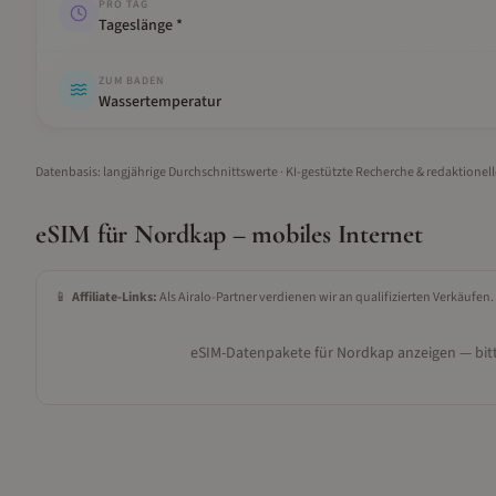
PRO TAG
Tageslänge *
ZUM BADEN
Wassertemperatur
Datenbasis: langjährige Durchschnittswerte · KI-gestützte Recherche & redaktionel
eSIM für
Nordkap
– mobiles Internet
📱
Affiliate-Links:
Als Airalo-Partner verdienen wir an qualifizierten Verkäufen.
eSIM-Datenpakete für
Nordkap
anzeigen — bitt