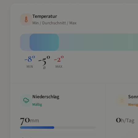
Temperatur
Min / Durchschnitt / Max
-5
°
-8
°
-2
°
MIN
MAX
Ø
Niederschlag
Sonn
Mäßig
Wenig
70
0
mm
h/Tag