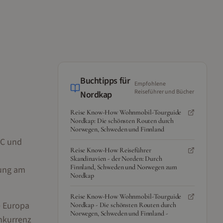
Buchtipps für
Empfohlene
Reiseführer und Bücher
Nordkap
Reise Know-How Wohnmobil-Tourguide
Nordkap: Die schönsten Routen durch
Norwegen, Schweden und Finnland
°C und
Reise Know-How Reiseführer
Skandinavien - der Norden: Durch
Finnland, Schweden und Norwegen zum
rung am
Nordkap
Reise Know-How Wohnmobil-Tourguide
e Europa
Nordkap - Die schönsten Routen durch
Norwegen, Schweden und Finnland -
onkurrenz