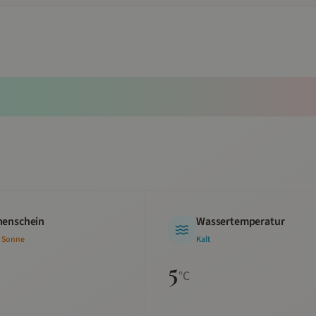
enschein
Wassertemperatur
 Sonne
Kalt
5
°C