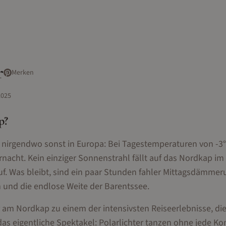
r
Merken
2025
p
?
 nirgendwo sonst in Europa: Bei Tagestemperaturen von -3
arnacht. Kein einziger Sonnenstrahl fällt auf das Nordkap im
f. Was bleibt, sind ein paar Stunden fahler Mittagsdämme
 und die endlose Weite der Barentssee.
am Nordkap zu einem der intensivsten Reiseerlebnisse, di
 das eigentliche Spektakel: Polarlichter tanzen ohne jede K