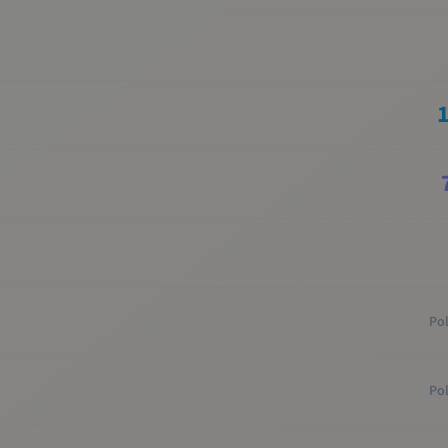
Po
Po