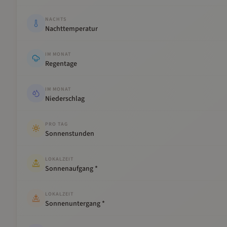
NACHTS
Nachttemperatur
IM MONAT
Regentage
IM MONAT
Niederschlag
PRO TAG
Sonnenstunden
LOKALZEIT
Sonnenaufgang *
LOKALZEIT
Sonnenuntergang *