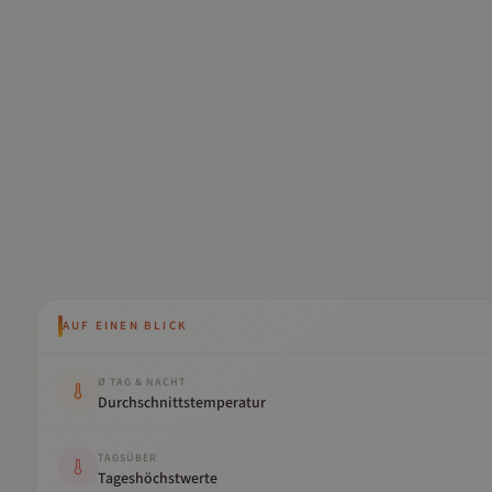
AUF EINEN BLICK
Kennwert
Wert
Ø TAG & NACHT
Durchschnittstemperatur
TAGSÜBER
Tageshöchstwerte