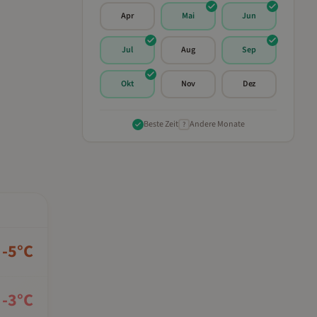
Apr
Mai
Jun
Jul
Aug
Sep
Okt
Nov
Dez
Beste Zeit
Andere Monate
?
-5
°C
-3
°C