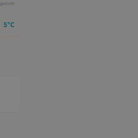
geslicht
5
°C