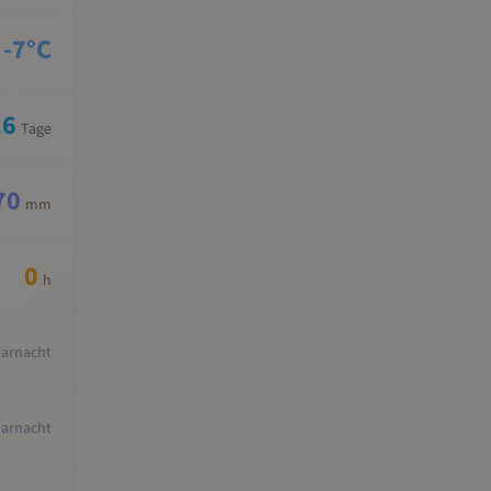
-7
°C
16
Tage
70
mm
0
h
larnacht
larnacht