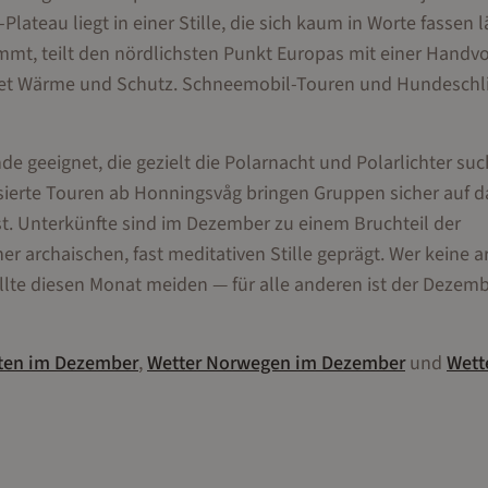
eau liegt in einer Stille, die sich kaum in Worte fassen l
mt, teilt den nördlichsten Punkt Europas mit einer Handvo
ietet Wärme und Schutz. Schneemobil-Touren und Hundeschl
e geeignet, die gezielt die Polarnacht und Polarlichter su
sierte Touren ab Honningsvåg bringen Gruppen sicher auf d
ist. Unterkünfte sind im Dezember zu einem Bruchteil der
 archaischen, fast meditativen Stille geprägt. Wer keine a
llte diesen Monat meiden — für alle anderen ist der Dezem
ten
im
Dezember
,
Wetter
Norwegen
im
Dezember
und
Wett