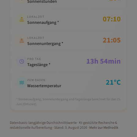
Sonnenstunden
07:10
LOKALZEIT
Sonnenaufgang *
21:05
LOKALZEIT
Sonnenuntergang *
13
h
54
min
PRO TAG
Tageslänge *
21
°C
ZUM BADEN
Wassertemperatur
* Sonnenaufgang, Sonnenuntergang und Tageslänge berechnet für den 15.
Juni
(Ortszeit).
Datenbasis: langjährige Durchschnittswerte · KI-gestützte Recherche &
redaktionelle Aufbereitung
· Stand:
3. August 2026
·
Mehr zur Methodik