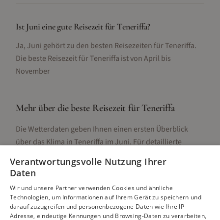
Ist Juni eine gute Reisezeit für Teneriffa?
Ja, Juni gehört zu den besten Reisezeiten für Teneriffa.
Die beste Reisezeit für Teneriffa ist von April bis
November
Mehr über die beste Reisezeit für
Teneriffa
Die Wetterdaten geben Ihnen einen ersten Überblick
über das Klima in
Teneriffa
im
Juni
. Für detaillierte
Informationen zur besten Reisezeit, regionalen
Verantwortungsvolle Nutzung Ihrer
Unterschieden, Aktivitäten und Reisetipps besuchen Sie
Daten
unsere Hauptseite:
Wir und unsere Partner verwenden Cookies und ähnliche
Technologien, um Informationen auf Ihrem Gerät zu speichern und
darauf zuzugreifen und personenbezogene Daten wie Ihre IP-
Adresse, eindeutige Kennungen und Browsing-Daten zu verarbeiten,