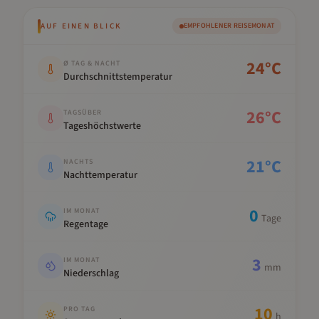
AUF EINEN BLICK
EMPFOHLENER REISEMONAT
Kennwert
Wert
24
°C
Ø TAG & NACHT
Durchschnittstemperatur
26
°C
TAGSÜBER
Tageshöchstwerte
21
°C
NACHTS
Nachttemperatur
0
IM MONAT
Tage
Regentage
3
IM MONAT
mm
Niederschlag
10
PRO TAG
h