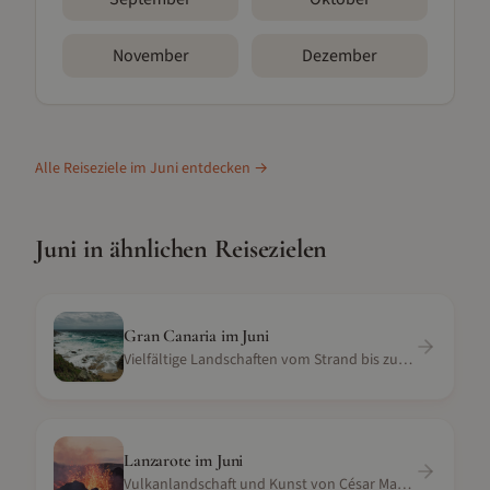
November
Dezember
Alle Reiseziele im
Juni
entdecken →
Juni
in ähnlichen Reisezielen
Gran Canaria
im
Juni
Vielfältige Landschaften vom Strand bis zu den Bergen
Lanzarote
im
Juni
Vulkanlandschaft und Kunst von César Manrique