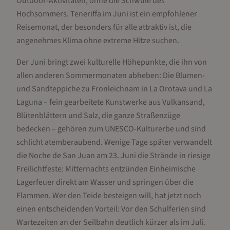
Outdoor-Aktivitäten, ohne die Schwüle des
Hochsommers. Teneriffa im Juni ist ein empfohlener
Reisemonat, der besonders für alle attraktiv ist, die
angenehmes Klima ohne extreme Hitze suchen.
Der Juni bringt zwei kulturelle Höhepunkte, die ihn von
allen anderen Sommermonaten abheben: Die Blumen-
und Sandteppiche zu Fronleichnam in La Orotava und La
Laguna – fein gearbeitete Kunstwerke aus Vulkansand,
Blütenblättern und Salz, die ganze Straßenzüge
bedecken – gehören zum UNESCO-Kulturerbe und sind
schlicht atemberaubend. Wenige Tage später verwandelt
die Noche de San Juan am 23. Juni die Strände in riesige
Freilichtfeste: Mitternachts entzünden Einheimische
Lagerfeuer direkt am Wasser und springen über die
Flammen. Wer den Teide besteigen will, hat jetzt noch
einen entscheidenden Vorteil: Vor den Schulferien sind
Wartezeiten an der Seilbahn deutlich kürzer als im Juli.