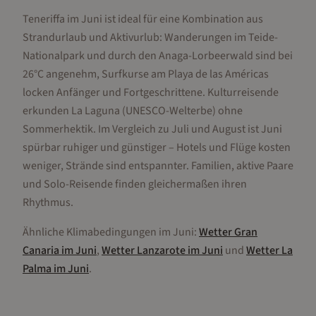
Teneriffa im Juni ist ideal für eine Kombination aus
Strandurlaub und Aktivurlub: Wanderungen im Teide-
Nationalpark und durch den Anaga-Lorbeerwald sind bei
26°C angenehm, Surfkurse am Playa de las Américas
locken Anfänger und Fortgeschrittene. Kulturreisende
erkunden La Laguna (UNESCO-Welterbe) ohne
Sommerhektik. Im Vergleich zu Juli und August ist Juni
spürbar ruhiger und günstiger – Hotels und Flüge kosten
weniger, Strände sind entspannter. Familien, aktive Paare
und Solo-Reisende finden gleichermaßen ihren
Rhythmus.
Ähnliche Klimabedingungen im
Juni
:
Wetter
Gran
Canaria
im
Juni
,
Wetter
Lanzarote
im
Juni
und
Wetter
La
Palma
im
Juni
.