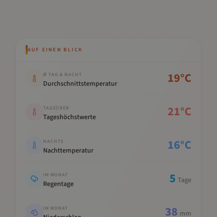
AUF EINEN BLICK
Kennwert
Wert
19
°C
Ø TAG & NACHT
Durchschnittstemperatur
21
°C
TAGSÜBER
Tageshöchstwerte
16
°C
NACHTS
Nachttemperatur
5
IM MONAT
Tage
Regentage
38
IM MONAT
mm