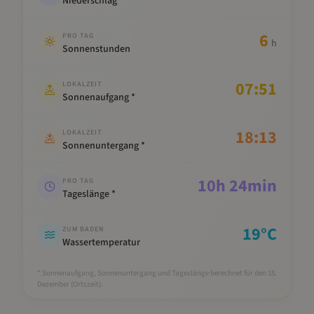
Niederschlag
6
PRO TAG
h
Sonnenstunden
07:51
LOKALZEIT
Sonnenaufgang *
18:13
LOKALZEIT
Sonnenuntergang *
10
h
24
min
PRO TAG
Tageslänge *
19
°C
ZUM BADEN
Wassertemperatur
* Sonnenaufgang, Sonnenuntergang und Tageslänge berechnet für den 15.
Dezember
(Ortszeit).