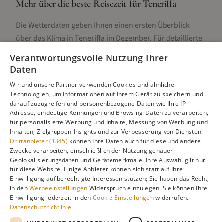
Mehr über die beste Reisezeit für
Teneriffa
Die Wetterdaten geben Ihnen einen ersten Überblick
über das Klima in
Teneriffa
im
Dezember
. Für detaillierte
Informationen zur besten Reisezeit, regionalen
Verantwortungsvolle Nutzung Ihrer
Unterschieden, Aktivitäten und Reisetipps besuchen Sie
Daten
unsere Hauptseite:
Wir und unsere Partner verwenden Cookies und ähnliche
Technologien, um Informationen auf Ihrem Gerät zu speichern und
darauf zuzugreifen und personenbezogene Daten wie Ihre IP-
Adresse, eindeutige Kennungen und Browsing-Daten zu verarbeiten,
Alle Infos zur besten Reisezeit
Teneriffa
für personalisierte Werbung und Inhalte, Messung von Werbung und
Inhalten, Zielgruppen-Insights und zur Verbesserung von Diensten.
Drittanbieter (1845)
können Ihre Daten auch für diese und andere
Zwecke verarbeiten, einschließlich der Nutzung genauer
Geolokalisierungsdaten und Gerätemerkmale. Ihre Auswahl gilt nur
Gefällt dir diese Seite? Teile sie auf Pinterest!
für diese Website. Einige Anbieter können sich statt auf Ihre
Einwilligung auf berechtigte Interessen stützen; Sie haben das Recht,
Auf Pinterest merken
in den
Werbeeinstellungen
Widerspruch einzulegen. Sie können Ihre
Einwilligung jederzeit in den
Cookie-Einstellungen
widerrufen.
Datenschutzrichtlinie