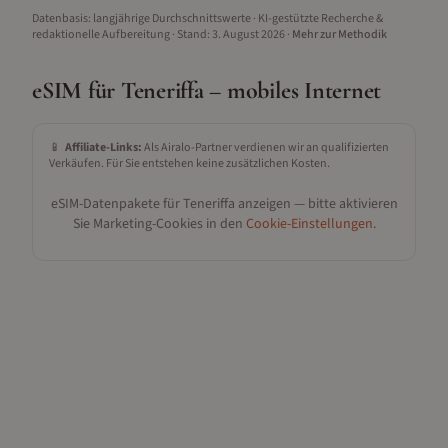
Datenbasis: langjährige Durchschnittswerte · KI-gestützte Recherche &
redaktionelle Aufbereitung
· Stand:
3. August 2026
·
Mehr zur Methodik
eSIM für
Teneriffa
– mobiles Internet
📱
Affiliate-Links:
Als Airalo-Partner verdienen wir an qualifizierten
Verkäufen. Für Sie entstehen keine zusätzlichen Kosten.
eSIM-Datenpakete für
Teneriffa
anzeigen — bitte aktivieren
Sie Marketing-Cookies in den
Cookie-Einstellungen
.