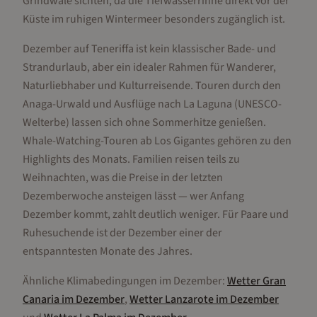
Grindwale sichten, da die Tiefwasserrinne direkt vor der
Küste im ruhigen Wintermeer besonders zugänglich ist.
Dezember auf Teneriffa ist kein klassischer Bade- und
Strandurlaub, aber ein idealer Rahmen für Wanderer,
Naturliebhaber und Kulturreisende. Touren durch den
Anaga-Urwald und Ausflüge nach La Laguna (UNESCO-
Welterbe) lassen sich ohne Sommerhitze genießen.
Whale-Watching-Touren ab Los Gigantes gehören zu den
Highlights des Monats. Familien reisen teils zu
Weihnachten, was die Preise in der letzten
Dezemberwoche ansteigen lässt — wer Anfang
Dezember kommt, zahlt deutlich weniger. Für Paare und
Ruhesuchende ist der Dezember einer der
entspanntesten Monate des Jahres.
Ähnliche Klimabedingungen im
Dezember
:
Wetter
Gran
Canaria
im
Dezember
,
Wetter
Lanzarote
im
Dezember