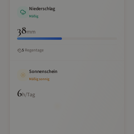
Niederschlag
Mäßig
38
mm
5
Regentage
Sonnenschein
Mäßig sonnig
6
h/Tag