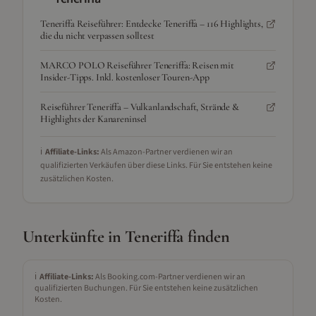
Teneriffa Reiseführer: Entdecke Teneriffa – 116 Highlights,
die du nicht verpassen solltest
MARCO POLO Reiseführer Teneriffa: Reisen mit
Insider-Tipps. Inkl. kostenloser Touren-App
Reiseführer Teneriffa – Vulkanlandschaft, Strände &
Highlights der Kanareninsel
ℹ️
Affiliate-Links:
Als Amazon-Partner verdienen wir an
qualifizierten Verkäufen über diese Links. Für Sie entstehen keine
zusätzlichen Kosten.
Unterkünfte in
Teneriffa
finden
ℹ️
Affiliate-Links:
Als Booking.com-Partner verdienen wir an
qualifizierten Buchungen. Für Sie entstehen keine zusätzlichen
Kosten.