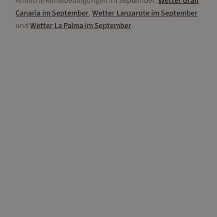
Ähnliche Klimabedingungen im
September
:
Wetter
Gran
Canaria
im
September
,
Wetter
Lanzarote
im
September
und
Wetter
La Palma
im
September
.