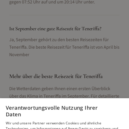
gegen 07:52 Uhr auf und um 20:14 Uhr unter.
Ist September eine gute Reisezeit für Teneriffa?
Ja, September gehört zu den besten Reisezeiten für
Teneriffa. Die beste Reisezeit für Teneriffa ist von April bis
November
Mehr über die beste Reisezeit für
Teneriffa
Die Wetterdaten geben Ihnen einen ersten Überblick
über das Klima in
Teneriffa
im
September
. Für detaillierte
Informationen zur besten Reisezeit, regionalen
Verantwortungsvolle Nutzung Ihrer
Unterschieden, Aktivitäten und Reisetipps besuchen Sie
Daten
unsere Hauptseite:
Wir und unsere Partner verwenden Cookies und ähnliche
Technologien, um Informationen auf Ihrem Gerät zu speichern und