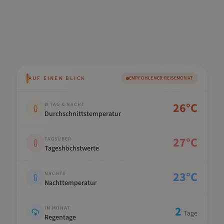
AUF EINEN BLICK
EMPFOHLENER REISEMONAT
Kennwert
Wert
26
°C
Ø TAG & NACHT
Durchschnittstemperatur
27
°C
TAGSÜBER
Tageshöchstwerte
23
°C
NACHTS
Nachttemperatur
2
IM MONAT
Tage
Regentage