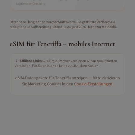
September
(Ortszeit).
Datenbasis: langjährige Durchschnittswerte · KI-gestützte Recherche &
redaktionelle Aufbereitung
· Stand:
3. August 2026
·
Mehr zur Methodik
eSIM für
Teneriffa
– mobiles Internet
📱
Affiliate-Links:
Als Airalo-Partner verdienen wir an qualifizierten
Verkäufen. Für Sie entstehen keine zusätzlichen Kosten.
eSIM-Datenpakete für
Teneriffa
anzeigen — bitte aktivieren
Sie Marketing-Cookies in den
Cookie-Einstellungen
.