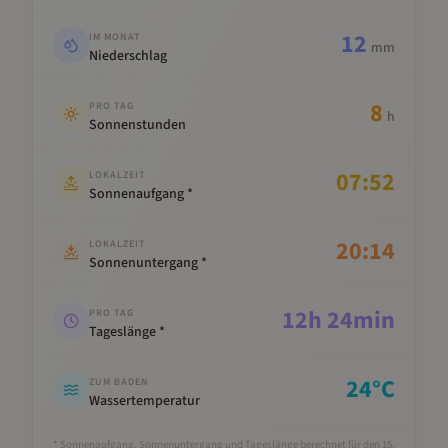
12
IM MONAT
mm
Niederschlag
8
PRO TAG
h
Sonnenstunden
07:52
LOKALZEIT
Sonnenaufgang *
20:14
LOKALZEIT
Sonnenuntergang *
12
h
24
min
PRO TAG
Tageslänge *
24
°C
ZUM BADEN
Wassertemperatur
* Sonnenaufgang, Sonnenuntergang und Tageslänge berechnet für den 15.