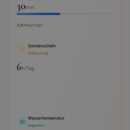
30
mm
4
Regentage
Sonnenschein
Mäßig sonnig
6
h/Tag
Wassertemperatur
Angenehm