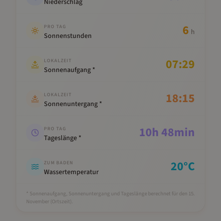
Niederschlag
6
PRO TAG
h
Sonnenstunden
07:29
LOKALZEIT
Sonnenaufgang *
18:15
LOKALZEIT
Sonnenuntergang *
10
h
48
min
PRO TAG
Tageslänge *
20
°C
ZUM BADEN
Wassertemperatur
* Sonnenaufgang, Sonnenuntergang und Tageslänge berechnet für den 15.
November
(Ortszeit).