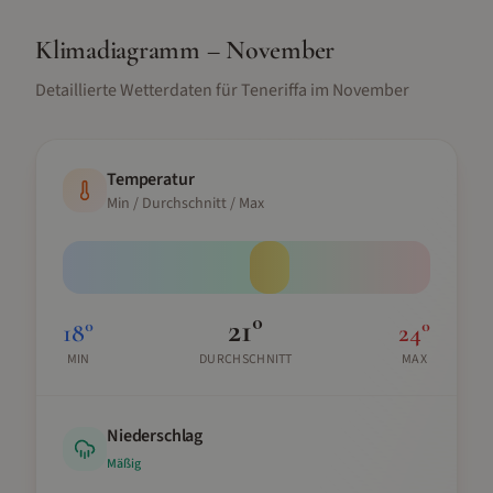
Klimadiagramm –
November
Detaillierte Wetterdaten für
Teneriffa
im
November
Temperatur
Min / Durchschnitt / Max
21
°
18
°
24
°
MIN
DURCHSCHNITT
MAX
Niederschlag
Mäßig