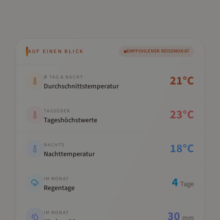
AUF EINEN BLICK
EMPFOHLENER REISEMONAT
Kennwert
Wert
21
°C
Ø TAG & NACHT
Durchschnittstemperatur
23
°C
TAGSÜBER
Tageshöchstwerte
18
°C
NACHTS
Nachttemperatur
4
IM MONAT
Tage
Regentage
30
IM MONAT
mm