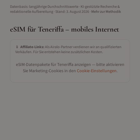
Datenbasis: langjährige Durchschnittswerte · KI-gestützte Recherche &
redaktionelle Aufbereitung
· Stand:
3. August 2026
·
Mehr zur Methodik
eSIM für
Teneriffa
– mobiles Internet
📱
Affiliate-Links:
Als Airalo-Partner verdienen wir an qualifizierten
Verkäufen. Für Sie entstehen keine zusätzlichen Kosten.
eSIM-Datenpakete für
Teneriffa
anzeigen — bitte aktivieren
Sie Marketing-Cookies in den
Cookie-Einstellungen
.