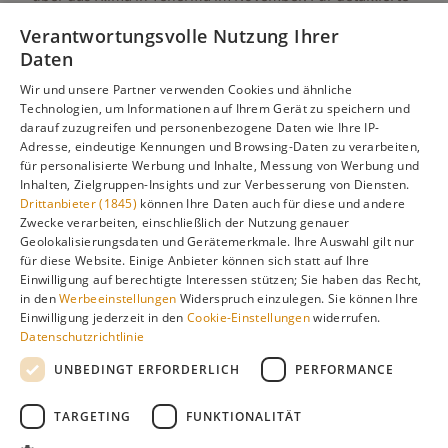
Informationen zur besten Reisezeit, regionalen
Verantwortungsvolle Nutzung Ihrer
Unterschieden, Aktivitäten und Reisetipps besuchen Sie
Daten
unsere Hauptseite:
Wir und unsere Partner verwenden Cookies und ähnliche
Technologien, um Informationen auf Ihrem Gerät zu speichern und
darauf zuzugreifen und personenbezogene Daten wie Ihre IP-
Adresse, eindeutige Kennungen und Browsing-Daten zu verarbeiten,
Alle Infos zur besten Reisezeit
Teneriffa
für personalisierte Werbung und Inhalte, Messung von Werbung und
Inhalten, Zielgruppen-Insights und zur Verbesserung von Diensten.
Drittanbieter (1845)
können Ihre Daten auch für diese und andere
Zwecke verarbeiten, einschließlich der Nutzung genauer
Geolokalisierungsdaten und Gerätemerkmale. Ihre Auswahl gilt nur
Gefällt dir diese Seite? Teile sie auf Pinterest!
für diese Website. Einige Anbieter können sich statt auf Ihre
Einwilligung auf berechtigte Interessen stützen; Sie haben das Recht,
Auf Pinterest merken
in den
Werbeeinstellungen
Widerspruch einzulegen. Sie können Ihre
Einwilligung jederzeit in den
Cookie-Einstellungen
widerrufen.
Datenschutzrichtlinie
UNBEDINGT ERFORDERLICH
PERFORMANCE
TARGETING
FUNKTIONALITÄT
Über
Cookie-
Impressum
Datenschutz