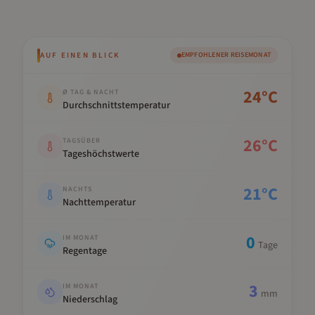
AUF EINEN BLICK
EMPFOHLENER REISEMONAT
Kennwert
Wert
24
°C
Ø TAG & NACHT
Durchschnittstemperatur
26
°C
TAGSÜBER
Tageshöchstwerte
21
°C
NACHTS
Nachttemperatur
0
IM MONAT
Tage
Regentage
3
IM MONAT
mm
Niederschlag