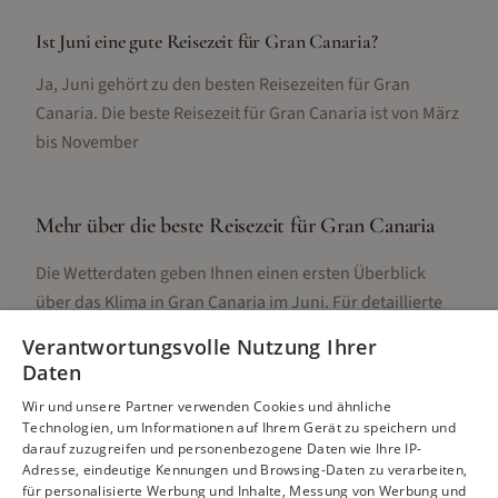
Ist Juni eine gute Reisezeit für Gran Canaria?
Ja, Juni gehört zu den besten Reisezeiten für Gran
Canaria. Die beste Reisezeit für Gran Canaria ist von März
bis November
Mehr über die beste Reisezeit für
Gran Canaria
Die Wetterdaten geben Ihnen einen ersten Überblick
über das Klima in
Gran Canaria
im
Juni
. Für detaillierte
Informationen zur besten Reisezeit, regionalen
Verantwortungsvolle Nutzung Ihrer
Unterschieden, Aktivitäten und Reisetipps besuchen Sie
Daten
unsere Hauptseite:
Wir und unsere Partner verwenden Cookies und ähnliche
Technologien, um Informationen auf Ihrem Gerät zu speichern und
darauf zuzugreifen und personenbezogene Daten wie Ihre IP-
Adresse, eindeutige Kennungen und Browsing-Daten zu verarbeiten,
Alle Infos zur besten Reisezeit
Gran Canaria
für personalisierte Werbung und Inhalte, Messung von Werbung und