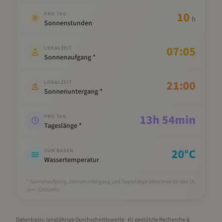
10
PRO TAG
h
Sonnenstunden
07:05
LOKALZEIT
Sonnenaufgang *
21:00
LOKALZEIT
Sonnenuntergang *
13
h
54
min
PRO TAG
Tageslänge *
20
°C
ZUM BADEN
Wassertemperatur
* Sonnenaufgang, Sonnenuntergang und Tageslänge berechnet für den 15.
Juni
(Ortszeit).
Datenbasis: langjährige Durchschnittswerte · KI-gestützte Recherche &