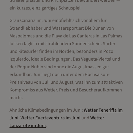
Straßenpflaster und Kirchplätzen bewundert werden —
ein kurzes, einzigartiges Schauspiel.
Gran Canaria im Juni empfiehlt sich vor allem für
Strandliebhaber und Wassersportler: Die Dünen von
Maspalomas und die Playa de Las Canteras in Las Palmas
locken täglich mit strahlendem Sonnenschein. Surfer
und Kitesurfer finden im Norden, besonders in Pozo
Izquierdo, ideale Bedingungen. Das Vegueta-Viertel und
der Roque Nublo sind ohne die Augustmassen gut
erkundbar. Juni liegt noch unter dem Hochsaison-
Preisniveau von Juli und August, was ihn zum attraktiven
Kompromiss aus Wetter, Preis und Besucheraufkommen
macht.
Ähnliche Klimabedingungen im
Juni
:
Wetter
Teneriffa
im
Juni
,
Wetter
Fuerteventura
im
Juni
und
Wetter
Lanzarote
im
Juni
.