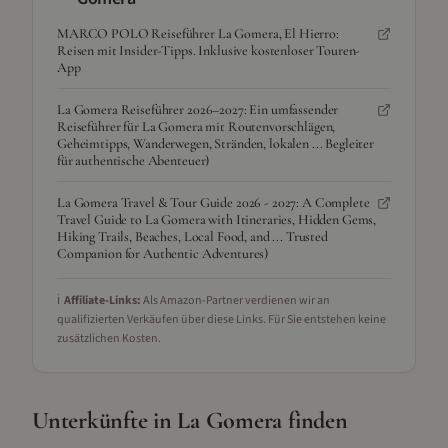
MARCO POLO Reiseführer La Gomera, El Hierro:
Reisen mit Insider-Tipps. Inklusive kostenloser Touren-
App
La Gomera Reiseführer 2026–2027: Ein umfassender
Reiseführer für La Gomera mit Routenvorschlägen,
Geheimtipps, Wanderwegen, Stränden, lokalen ... Begleiter
für authentische Abenteuer)
La Gomera Travel & Tour Guide 2026 - 2027: A Complete
Travel Guide to La Gomera with Itineraries, Hidden Gems,
Hiking Trails, Beaches, Local Food, and ... Trusted
Companion for Authentic Adventures)
ℹ️
Affiliate-Links:
Als Amazon-Partner verdienen wir an
qualifizierten Verkäufen über diese Links. Für Sie entstehen keine
zusätzlichen Kosten.
Unterkünfte in
La Gomera
finden