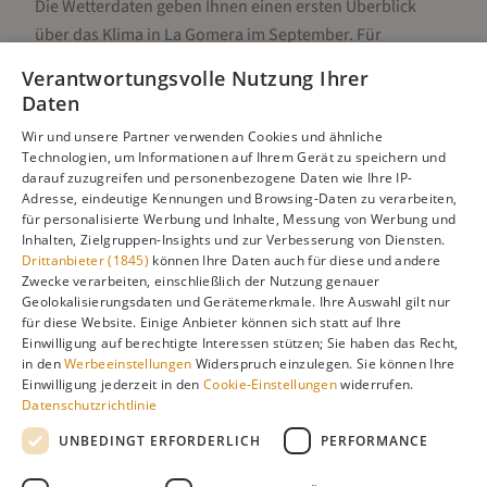
Die Wetterdaten geben Ihnen einen ersten Überblick
über das Klima in
La Gomera
im
September
. Für
detaillierte Informationen zur besten Reisezeit,
Verantwortungsvolle Nutzung Ihrer
regionalen Unterschieden, Aktivitäten und Reisetipps
Daten
besuchen Sie unsere Hauptseite:
Wir und unsere Partner verwenden Cookies und ähnliche
Technologien, um Informationen auf Ihrem Gerät zu speichern und
darauf zuzugreifen und personenbezogene Daten wie Ihre IP-
Adresse, eindeutige Kennungen und Browsing-Daten zu verarbeiten,
Alle Infos zur besten Reisezeit
La Gomera
für personalisierte Werbung und Inhalte, Messung von Werbung und
Inhalten, Zielgruppen-Insights und zur Verbesserung von Diensten.
Drittanbieter (1845)
können Ihre Daten auch für diese und andere
Zwecke verarbeiten, einschließlich der Nutzung genauer
Geolokalisierungsdaten und Gerätemerkmale. Ihre Auswahl gilt nur
Gefällt dir diese Seite? Teile sie auf Pinterest!
für diese Website. Einige Anbieter können sich statt auf Ihre
Einwilligung auf berechtigte Interessen stützen; Sie haben das Recht,
Auf Pinterest merken
in den
Werbeeinstellungen
Widerspruch einzulegen. Sie können Ihre
Einwilligung jederzeit in den
Cookie-Einstellungen
widerrufen.
Datenschutzrichtlinie
UNBEDINGT ERFORDERLICH
PERFORMANCE