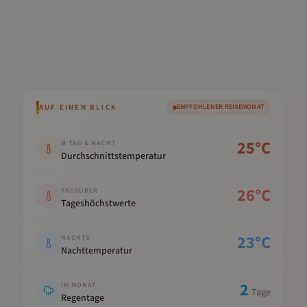
AUF EINEN BLICK
EMPFOHLENER REISEMONAT
Kennwert
Wert
25
°C
Ø TAG & NACHT
Durchschnittstemperatur
26
°C
TAGSÜBER
Tageshöchstwerte
23
°C
NACHTS
Nachttemperatur
2
IM MONAT
Tage
Regentage