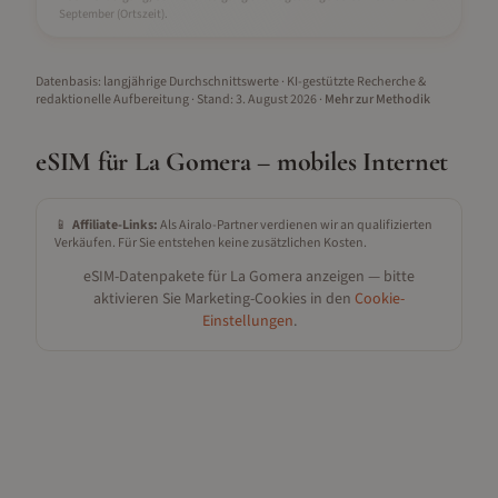
September
(Ortszeit).
Datenbasis: langjährige Durchschnittswerte · KI-gestützte Recherche &
redaktionelle Aufbereitung
· Stand:
3. August 2026
·
Mehr zur Methodik
eSIM für
La Gomera
– mobiles Internet
📱
Affiliate-Links:
Als Airalo-Partner verdienen wir an qualifizierten
Verkäufen. Für Sie entstehen keine zusätzlichen Kosten.
eSIM-Datenpakete für
La Gomera
anzeigen — bitte
aktivieren Sie Marketing-Cookies in den
Cookie-
Einstellungen
.