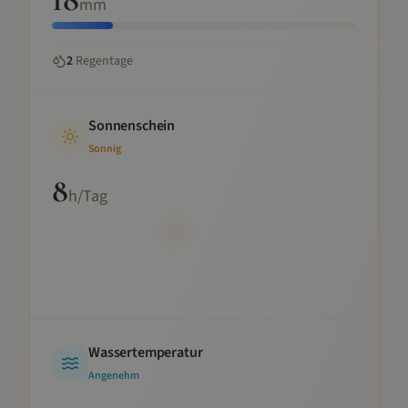
mm
2
Regentage
Sonnenschein
Sonnig
8
h/Tag
Wassertemperatur
Angenehm