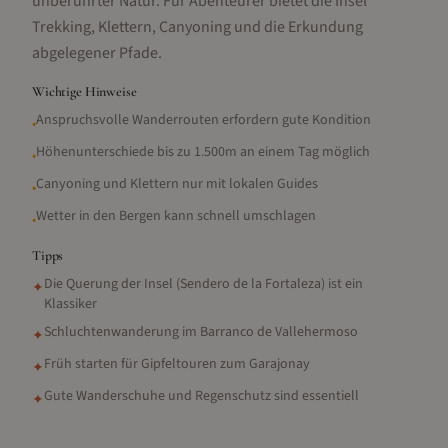
unberührter Natur. Für Abenteurer bietet die Insel
Trekking, Klettern, Canyoning und die Erkundung
abgelegener Pfade.
Wichtige Hinweise
Anspruchsvolle Wanderrouten erfordern gute Kondition
•
Höhenunterschiede bis zu 1.500m an einem Tag möglich
•
Canyoning und Klettern nur mit lokalen Guides
•
Wetter in den Bergen kann schnell umschlagen
•
Tipps
Die Querung der Insel (Sendero de la Fortaleza) ist ein
✦
Klassiker
Schluchtenwanderung im Barranco de Vallehermoso
✦
Früh starten für Gipfeltouren zum Garajonay
✦
Gute Wanderschuhe und Regenschutz sind essentiell
✦