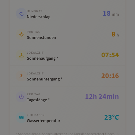
18
IM MONAT
mm
Niederschlag
8
PRO TAG
h
Sonnenstunden
07:54
LOKALZEIT
Sonnenaufgang *
20:16
LOKALZEIT
Sonnenuntergang *
12
h
24
min
PRO TAG
Tageslänge *
23
°C
ZUM BADEN
Wassertemperatur
* Sonnenaufgang, Sonnenuntergang und Tageslänge berechnet für den 15.