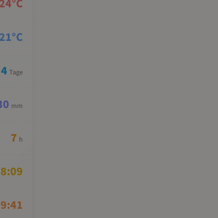
24
°C
21
°C
4
Tage
30
mm
7
h
8:09
9:41