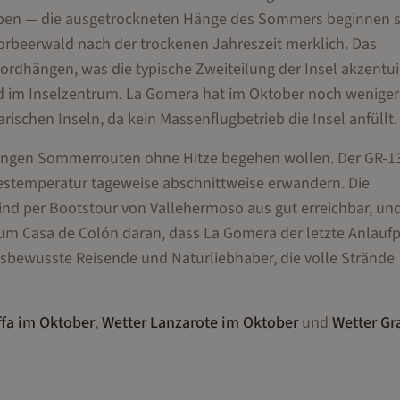
leben — die ausgetrockneten Hänge des Sommers beginnen s
orbeerwald nach der trockenen Jahreszeit merklich. Das
ordhängen, was die typische Zweiteilung der Insel akzentui
ld im Inselzentrum. La Gomera hat im Oktober noch weniger
ischen Inseln, da kein Massenflugbetrieb die Insel anfüllt.
 langen Sommerrouten ohne Hitze begehen wollen. Der GR-13
gestemperatur tageweise abschnittweise erwandern. Die
nd per Bootstour von Vallehermoso aus gut erreichbar, un
m Casa de Colón daran, dass La Gomera der letzte Anlauf
isbewusste Reisende und Naturliebhaber, die volle Strände
ffa
im
Oktober
,
Wetter
Lanzarote
im
Oktober
und
Wetter
Gr