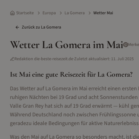
Startseite
Europa
La Gomera
Wetter Mai
Zurück zu
La Gomera
Wetter
La Gomera
im
Mai
Merk
Redaktion die-beste-reisezeit.de
·
Zuletzt aktualisiert:
11. Juli 2025
Ist
Mai
eine gute Reisezeit für
La Gomera
?
Das Wetter auf La Gomera im Mai erreicht einen erste
ruhigen Nächten bei 19 Grad und acht Sonnenstunden tä
Valle Gran Rey hat sich auf 19 Grad erwärmt — kühl g
Während Deutschland noch zwischen Frühlingssonne u
geradezu ideale Bedingungen für aktive Naturerlebniss
Was den Mai auf La Gomera so besonders macht, ist 