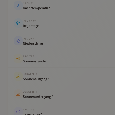
NACHTS
Nachttemperatur
IM MONAT
Regentage
IM MONAT
Niederschlag
PRO TAG
Sonnenstunden
LOKALZEIT
Sonnenaufgang *
LOKALZEIT
Sonnenuntergang *
PRO TAG
Tageslänge *