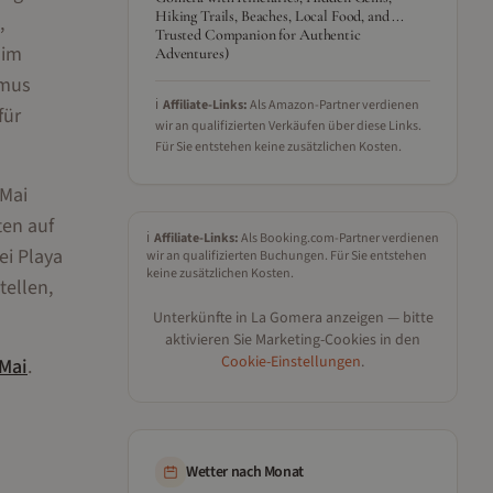
Hiking Trails, Beaches, Local Food, and ...
,
Trusted Companion for Authentic
 im
Adventures)
smus
ℹ️
Affiliate-Links:
Als Amazon-Partner verdienen
für
wir an qualifizierten Verkäufen über diese Links.
Für Sie entstehen keine zusätzlichen Kosten.
 Mai
ten auf
ℹ️
Affiliate-Links:
Als Booking.com-Partner verdienen
ei Playa
wir an qualifizierten Buchungen. Für Sie entstehen
keine zusätzlichen Kosten.
tellen,
Unterkünfte in
La Gomera
anzeigen — bitte
aktivieren Sie Marketing-Cookies in den
Cookie-Einstellungen
.
Mai
.
Wetter nach Monat