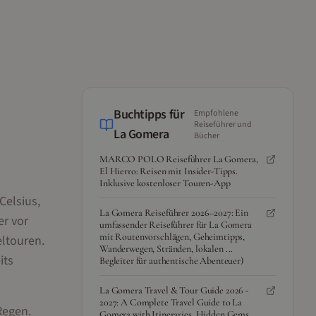
Buchtipps für
Empfohlene
Reiseführer und
La Gomera
Bücher
MARCO POLO Reiseführer La Gomera,
El Hierro: Reisen mit Insider-Tipps.
Inklusive kostenloser Touren-App
Celsius,
La Gomera Reiseführer 2026–2027: Ein
er vor
umfassender Reiseführer für La Gomera
mit Routenvorschlägen, Geheimtipps,
ltouren.
Wanderwegen, Stränden, lokalen ...
its
Begleiter für authentische Abenteuer)
La Gomera Travel & Tour Guide 2026 -
2027: A Complete Travel Guide to La
Regen.
Gomera with Itineraries, Hidden Gems,