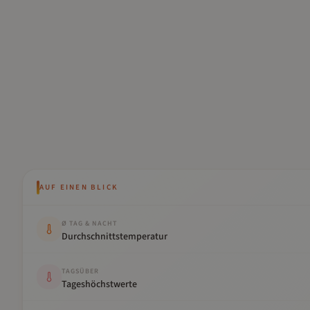
AUF EINEN BLICK
Kennwert
Wert
Ø TAG & NACHT
Durchschnittstemperatur
TAGSÜBER
Tageshöchstwerte