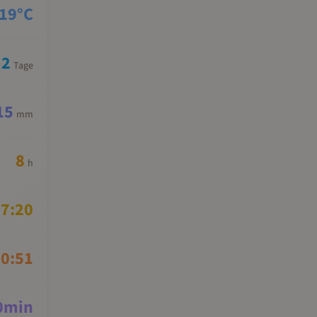
19
°C
2
Tage
15
mm
8
h
7:20
0:51
0
min