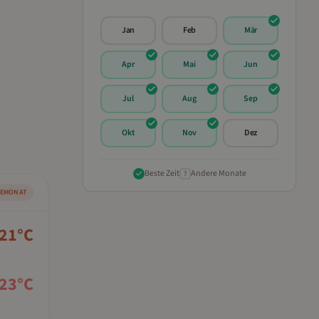
Jan
Feb
Mär
Apr
Mai
Jun
Jul
Aug
Sep
Okt
Nov
Dez
Beste Zeit
Andere Monate
?
SEMONAT
21
°C
23
°C