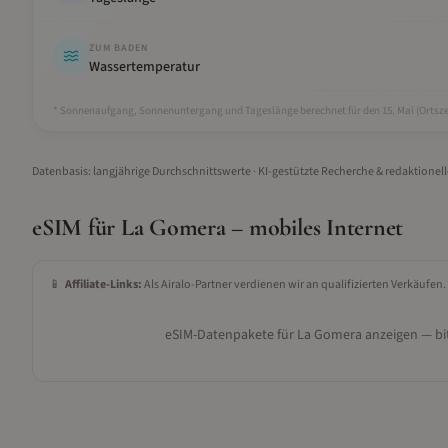
ZUM BADEN
Wassertemperatur
* Sonnenaufgang, Sonnenuntergang und Tageslänge berechnet für den 15.
Mai
(Ortsze
Datenbasis: langjährige Durchschnittswerte · KI-gestützte Recherche & redaktionel
eSIM für
La Gomera
– mobiles Internet
📱
Affiliate-Links:
Als Airalo-Partner verdienen wir an qualifizierten Verkäufen.
eSIM-Datenpakete für
La Gomera
anzeigen — bit