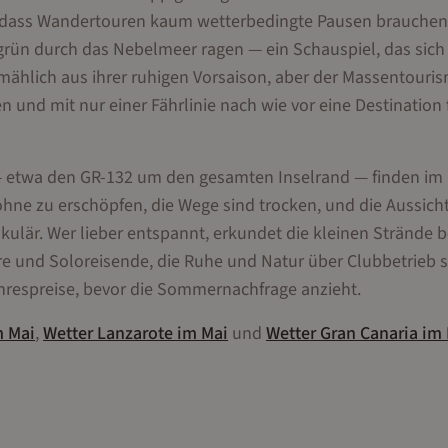
 dass Wandertouren kaum wetterbedingte Pausen brauchen
grün durch das Nebelmeer ragen — ein Schauspiel, das sich
mählich aus ihrer ruhigen Vorsaison, aber der Massentouri
n und mit nur einer Fährlinie nach wie vor eine Destination 
 — etwa den GR-132 um den gesamten Inselrand — finden im
hne zu erschöpfen, die Wege sind trocken, und die Aussich
kulär. Wer lieber entspannt, erkundet die kleinen Strände b
re und Soloreisende, die Ruhe und Natur über Clubbetrieb s
ahrespreise, bevor die Sommernachfrage anzieht.
m
Mai
,
Wetter
Lanzarote
im
Mai
und
Wetter
Gran Canaria
im