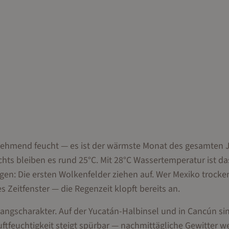
zunehmend feucht — es ist der wärmste Monat des gesamten 
chts bleiben es rund 25°C. Mit 28°C Wassertemperatur ist d
gen: Die ersten Wolkenfelder ziehen auf. Wer Mexiko trocke
s Zeitfenster — die Regenzeit klopft bereits an.
angscharakter. Auf der Yucatán-Halbinsel und in Cancún sin
uftfeuchtigkeit steigt spürbar — nachmittägliche Gewitter 