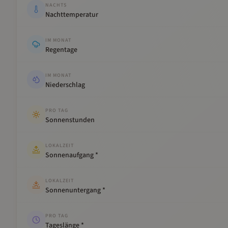
NACHTS
Nachttemperatur
IM MONAT
Regentage
IM MONAT
Niederschlag
PRO TAG
Sonnenstunden
LOKALZEIT
Sonnenaufgang *
LOKALZEIT
Sonnenuntergang *
PRO TAG
Tageslänge *