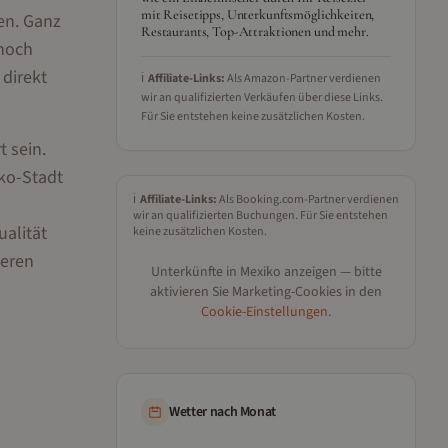
mit Reisetipps, Unterkunftsmöglichkeiten,
en. Ganz
Restaurants, Top-Attraktionen und mehr.
 noch
 direkt
ℹ️
Affiliate-Links:
Als Amazon-Partner verdienen
wir an qualifizierten Verkäufen über diese Links.
Für Sie entstehen keine zusätzlichen Kosten.
t sein.
ko-Stadt
ℹ️
Affiliate-Links:
Als Booking.com-Partner verdienen
wir an qualifizierten Buchungen. Für Sie entstehen
ualität
keine zusätzlichen Kosten.
deren
Unterkünfte in
Mexiko
anzeigen — bitte
aktivieren Sie Marketing-Cookies in den
Cookie-Einstellungen
.
Wetter nach Monat