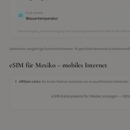
ZUM BADEN
Wassertemperatur
* Sonnenaufgang, Sonnenuntergang und Tageslänge berechnet für den 15.
Mai
(Ortsze
Datenbasis: langjährige Durchschnittswerte · KI-gestützte Recherche & redaktionel
eSIM für
Mexiko
– mobiles Internet
📱
Affiliate-Links:
Als Airalo-Partner verdienen wir an qualifizierten Verkäufen.
eSIM-Datenpakete für
Mexiko
anzeigen — bitte