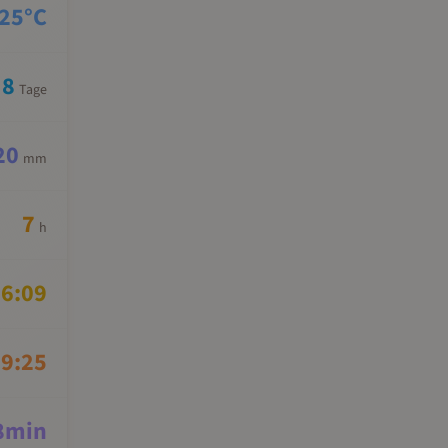
25
°C
8
Tage
20
mm
7
h
6:09
9:25
8
min