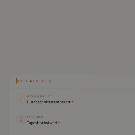
AUF EINEN BLICK
Kennwert
Wert
Ø TAG & NACHT
Durchschnittstemperatur
TAGSÜBER
Tageshöchstwerte