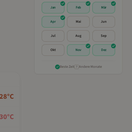
Jan
Feb
Mär
Apr
Mai
Jun
Jul
Aug
Sep
Okt
Nov
Dez
Beste Zeit
Andere Monate
?
28
°C
30
°C