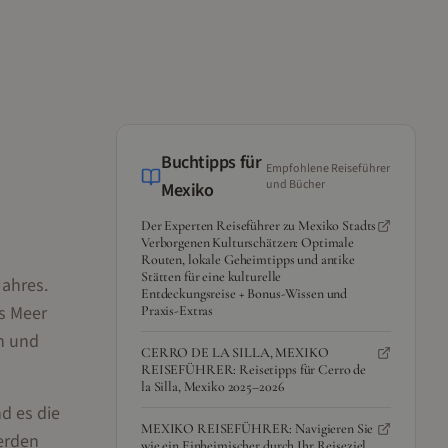
Buchtipps für
Empfohlene Reiseführer
und Bücher
Mexiko
Der Experten Reiseführer zu Mexiko Stadts
Verborgenen Kulturschätzen: Optimale
Routen, lokale Geheimtipps und antike
Stätten für eine kulturelle
Jahres.
Entdeckungsreise + Bonus-Wissen und
as Meer
Praxis-Extras
n und
CERRO DE LA SILLA, MEXIKO
REISEFÜHRER: Reisetipps für Cerro de
la Silla, Mexiko 2025–2026
d es die
MEXIKO REISEFÜHRER: Navigieren Sie
werden
wie ein Einheimischer durch Ihr Reiseziel