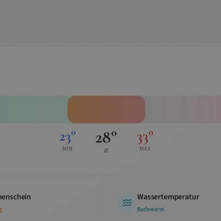
28
°
23
°
33
°
MIN
MAX
Ø
enschein
Wassertemperatur
g
Badewarm