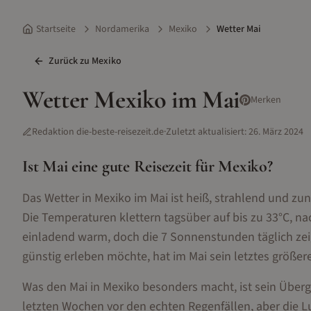
Startseite
Nordamerika
Mexiko
Wetter Mai
Zurück zu
Mexiko
Wetter
Mexiko
im
Mai
Merken
Redaktion die-beste-reisezeit.de
·
Zuletzt aktualisiert:
26. März 2024
Ist
Mai
eine gute Reisezeit für
Mexiko
?
Das Wetter in Mexiko im Mai ist heiß, strahlend und 
Die Temperaturen klettern tagsüber auf bis zu 33°C, na
einladend warm, doch die 7 Sonnenstunden täglich zei
günstig erleben möchte, hat im Mai sein letztes größere
Was den Mai in Mexiko besonders macht, ist sein Überg
letzten Wochen vor den echten Regenfällen, aber die L