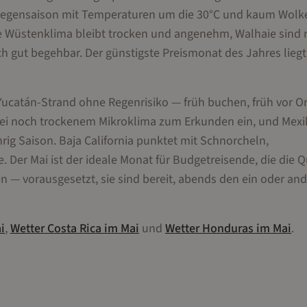
Vorregensaison mit Temperaturen um die 30°C und kaum Wolk
ane Wüstenklima bleibt trocken und angenehm, Walhaie sind
h gut begehbar. Der günstigste Preismonat des Jahres liegt
r Yucatán-Strand ohne Regenrisiko — früh buchen, früh vor Or
bei noch trockenem Mikroklima zum Erkunden ein, und Mexi
g Saison. Baja California punktet mit Schnorcheln,
 Der Mai ist der ideale Monat für Budgetreisende, die die Q
n — vorausgesetzt, sie sind bereit, abends den ein oder an
i
,
Wetter
Costa Rica
im
Mai
und
Wetter
Honduras
im
Mai
.