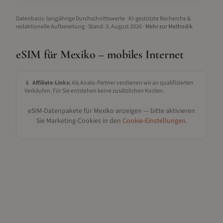
Datenbasis: langjährige Durchschnittswerte · KI-gestützte Recherche &
redaktionelle Aufbereitung
· Stand:
3. August 2026
·
Mehr zur Methodik
eSIM für
Mexiko
– mobiles Internet
📱
Affiliate-Links:
Als Airalo-Partner verdienen wir an qualifizierten
Verkäufen. Für Sie entstehen keine zusätzlichen Kosten.
eSIM-Datenpakete für
Mexiko
anzeigen — bitte aktivieren
Sie Marketing-Cookies in den
Cookie-Einstellungen
.