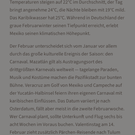
Temperaturen steigen auf 22°C im Durchschnitt, der Tag
bringt angenehme 24°C, die Nächte bleiben mit 19°C mild.
Das Karibikwasser hat 25°C. Während in Deutschland der
graue Februarwinter seinen Tiefpunkt erreicht, erlebt
Mexiko seinen klimatischen Höhepunkt.
Der Februar unterscheidet sich vom Januar vor allem
durch das große kulturelle Ereignis der Saison: den
Carnaval. Mazatlán gilt als Austragungsort des
drittgrößten Karnevals weltweit — tagelange Paraden,
Musik und Kostüme machen die Pazifikstadt zur bunten
Bühne. Veracruz am Golf von Mexiko und Campeche auf
der Yucatán-Halbinsel feiern ihren eigenen Carnaval mit
karibischen Einflüssen. Das Datum variiert je nach
Osterdatum, fällt aber meist in die zweite Februarwoche.
Wer Carnaval plant, sollte Unterkunft und Flug sechs bis
acht Wochen im Voraus buchen. Valentinstag am 14.
Februar zieht zusätzlich Pärchen-Reisende nach Tulum