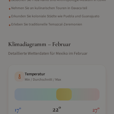
Besuchen Sie Frida Kahlo und Anthropologie-Museum in CDMX
✦
Nehmen Sie an kulinarischen Touren in Oaxaca teil
✦
Erkunden Sie koloniale Städte wie Puebla und Guanajuato
✦
Erleben Sie traditionelle Temazcal-Zeremonien
✦
Klimadiagramm –
Februar
Detaillierte Wetterdaten für
Mexiko
im
Februar
Temperatur
Min / Durchschnitt / Max
22
°
17
°
27
°