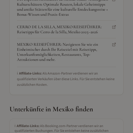
Kulturschätzen: Optimale Routen, lokale Geheimtipps
und antike Stätten für eine kulturelle Entdeckungsreise +
Bonus-Wissen und Praxis-Extras
CERRO DE LA SILLA, MEXIKO REISEFÜHRER:
Reisetipps für Cerro de la Silla, Mexiko 2025–2026
MEXIKO REISEFÜHRER: Navigieren Sie wie ein
Einheimischer durch Ihr Reiseziel mit Reisetipps,
Unterkunftsmöglichkeiten, Restaurants, Top-
Attraktionen und mehr.
ℹ️
Affiliate-Links:
Als Amazon-Partner verdienen wir an
qualifizierten Verkäufen über diese Links. Für Sie entstehen keine
zusätzlichen Kosten.
Unterkünfte in
Mexiko
finden
ℹ️
Affiliate-Links:
Als Booking.com-Partner verdienen wir an
qualifizierten Buchungen. Für Sie entstehen keine zusätzlichen