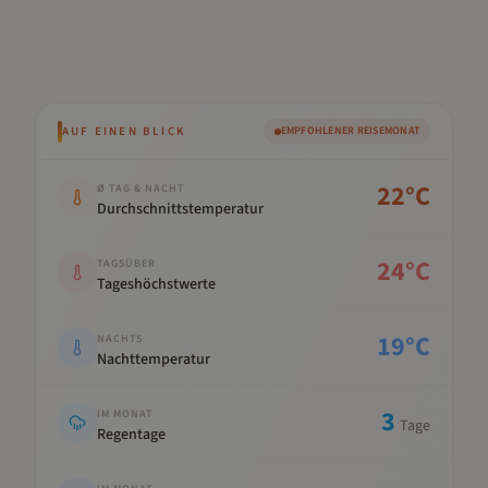
AUF EINEN BLICK
EMPFOHLENER REISEMONAT
Kennwert
Wert
22
°C
Ø TAG & NACHT
Durchschnittstemperatur
24
°C
TAGSÜBER
Tageshöchstwerte
19
°C
NACHTS
Nachttemperatur
3
IM MONAT
Tage
Regentage