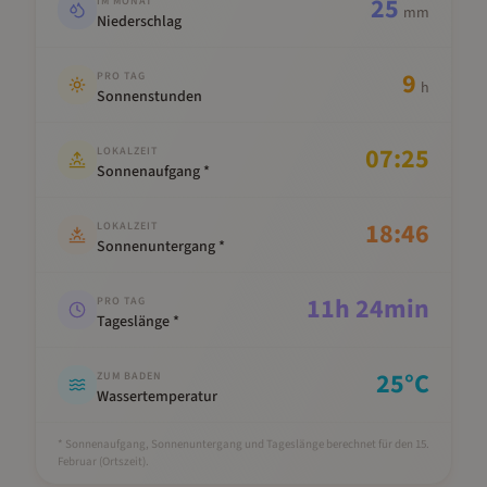
25
IM MONAT
mm
Niederschlag
9
PRO TAG
h
Sonnenstunden
07:25
LOKALZEIT
Sonnenaufgang *
18:46
LOKALZEIT
Sonnenuntergang *
11
h
24
min
PRO TAG
Tageslänge *
25
°C
ZUM BADEN
Wassertemperatur
* Sonnenaufgang, Sonnenuntergang und Tageslänge berechnet für den 15.
Februar
(Ortszeit).