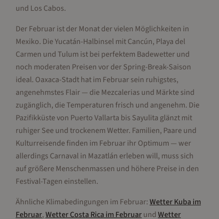
und Los Cabos.
Der Februar ist der Monat der vielen Möglichkeiten in
Mexiko. Die Yucatán-Halbinsel mit Cancún, Playa del
Carmen und Tulum ist bei perfektem Badewetter und
noch moderaten Preisen vor der Spring-Break-Saison
ideal. Oaxaca-Stadt hat im Februar sein ruhigstes,
angenehmstes Flair — die Mezcalerias und Märkte sind
zugänglich, die Temperaturen frisch und angenehm. Die
Pazifikküste von Puerto Vallarta bis Sayulita glänzt mit
ruhiger See und trockenem Wetter. Familien, Paare und
Kulturreisende finden im Februar ihr Optimum — wer
allerdings Carnaval in Mazatlán erleben will, muss sich
auf größere Menschenmassen und höhere Preise in den
Festival-Tagen einstellen.
Ähnliche Klimabedingungen im
Februar
:
Wetter
Kuba
im
Februar
,
Wetter
Costa Rica
im
Februar
und
Wetter