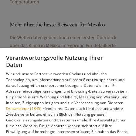
Temperaturen
Mehr über die beste Reisezeit für
Mexiko
Die Wetterdaten geben Ihnen einen ersten Überblick
über das Klima in
Mexiko
im
Februar
. Für detaillierte
Informationen zur besten Reisezeit, regionalen
Verantwortungsvolle Nutzung Ihrer
Unterschieden, Aktivitäten und Reisetipps besuchen Sie
Daten
unsere Hauptseite:
Wir und unsere Partner verwenden Cookies und ähnliche
Technologien, um Informationen auf Ihrem Gerät zu speichern und
darauf zuzugreifen und personenbezogene Daten wie Ihre IP-
Adresse, eindeutige Kennungen und Browsing-Daten zu verarbeiten,
Alle Infos zur besten Reisezeit
Mexiko
für personalisierte Werbung und Inhalte, Messung von Werbung und
Inhalten, Zielgruppen-Insights und zur Verbesserung von Diensten.
Drittanbieter (1845)
können Ihre Daten auch für diese und andere
Zwecke verarbeiten, einschließlich der Nutzung genauer
Geolokalisierungsdaten und Gerätemerkmale. Ihre Auswahl gilt nur
Gefällt dir diese Seite? Teile sie auf Pinterest!
für diese Website. Einige Anbieter können sich statt auf Ihre
Einwilligung auf berechtigte Interessen stützen; Sie haben das Recht,
Auf Pinterest merken