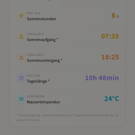
8
PRO TAG
h
Sonnenstunden
07:35
LOKALZEIT
Sonnenaufgang *
18:25
LOKALZEIT
Sonnenuntergang *
10
h
48
min
PRO TAG
Tageslänge *
24
°C
ZUM BADEN
Wassertemperatur
* Sonnenaufgang, Sonnenuntergang und Tageslänge berechnet für den 15.
Januar
(Ortszeit).