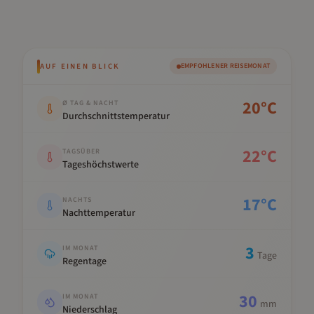
AUF EINEN BLICK
EMPFOHLENER REISEMONAT
Kennwert
Wert
20
°C
Ø TAG & NACHT
Durchschnittstemperatur
22
°C
TAGSÜBER
Tageshöchstwerte
17
°C
NACHTS
Nachttemperatur
3
IM MONAT
Tage
Regentage
30
IM MONAT
mm
Niederschlag