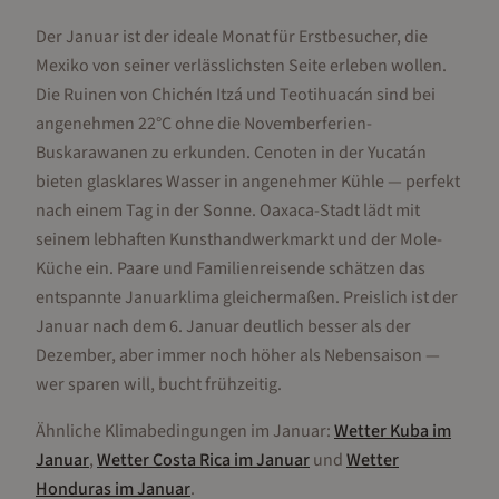
Der Januar ist der ideale Monat für Erstbesucher, die
Mexiko von seiner verlässlichsten Seite erleben wollen.
Die Ruinen von Chichén Itzá und Teotihuacán sind bei
angenehmen 22°C ohne die Novemberferien-
Buskarawanen zu erkunden. Cenoten in der Yucatán
bieten glasklares Wasser in angenehmer Kühle — perfekt
nach einem Tag in der Sonne. Oaxaca-Stadt lädt mit
seinem lebhaften Kunsthandwerkmarkt und der Mole-
Küche ein. Paare und Familienreisende schätzen das
entspannte Januarklima gleichermaßen. Preislich ist der
Januar nach dem 6. Januar deutlich besser als der
Dezember, aber immer noch höher als Nebensaison —
wer sparen will, bucht frühzeitig.
Ähnliche Klimabedingungen im
Januar
:
Wetter
Kuba
im
Januar
,
Wetter
Costa Rica
im
Januar
und
Wetter
Honduras
im
Januar
.