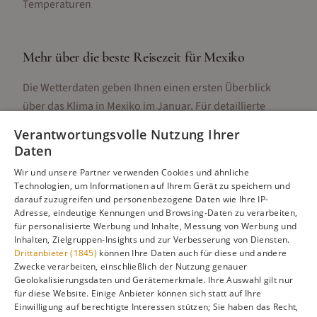
Temperaturen
Mehr über die beste Reisezeit für
Mexiko
Die Wetterdaten geben Ihnen einen ersten Überblick
über das Klima in
Mexiko
im
Januar
. Für detaillierte
Informationen zur besten Reisezeit, regionalen
Verantwortungsvolle Nutzung Ihrer
Unterschieden, Aktivitäten und Reisetipps besuchen Sie
Daten
unsere Hauptseite:
Wir und unsere Partner verwenden Cookies und ähnliche
Technologien, um Informationen auf Ihrem Gerät zu speichern und
darauf zuzugreifen und personenbezogene Daten wie Ihre IP-
Adresse, eindeutige Kennungen und Browsing-Daten zu verarbeiten,
Alle Infos zur besten Reisezeit
Mexiko
für personalisierte Werbung und Inhalte, Messung von Werbung und
Inhalten, Zielgruppen-Insights und zur Verbesserung von Diensten.
Drittanbieter (1845)
können Ihre Daten auch für diese und andere
Zwecke verarbeiten, einschließlich der Nutzung genauer
Geolokalisierungsdaten und Gerätemerkmale. Ihre Auswahl gilt nur
Gefällt dir diese Seite? Teile sie auf Pinterest!
für diese Website. Einige Anbieter können sich statt auf Ihre
Einwilligung auf berechtigte Interessen stützen; Sie haben das Recht,
Auf Pinterest merken