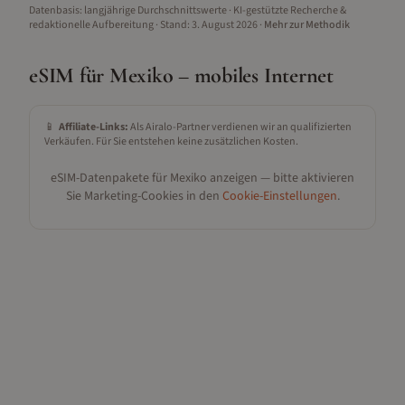
Datenbasis: langjährige Durchschnittswerte · KI-gestützte Recherche &
redaktionelle Aufbereitung
· Stand:
3. August 2026
·
Mehr zur Methodik
eSIM für
Mexiko
– mobiles Internet
📱
Affiliate-Links:
Als Airalo-Partner verdienen wir an qualifizierten
Verkäufen. Für Sie entstehen keine zusätzlichen Kosten.
eSIM-Datenpakete für
Mexiko
anzeigen — bitte aktivieren
Sie Marketing-Cookies in den
Cookie-Einstellungen
.