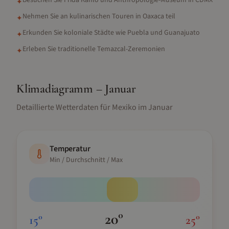
Besuchen Sie Frida Kahlo und Anthropologie-Museum in CDMX
✦
Nehmen Sie an kulinarischen Touren in Oaxaca teil
✦
Erkunden Sie koloniale Städte wie Puebla und Guanajuato
✦
Erleben Sie traditionelle Temazcal-Zeremonien
✦
Klimadiagramm –
Januar
Detaillierte Wetterdaten für
Mexiko
im
Januar
Temperatur
Min / Durchschnitt / Max
20
°
15
°
25
°