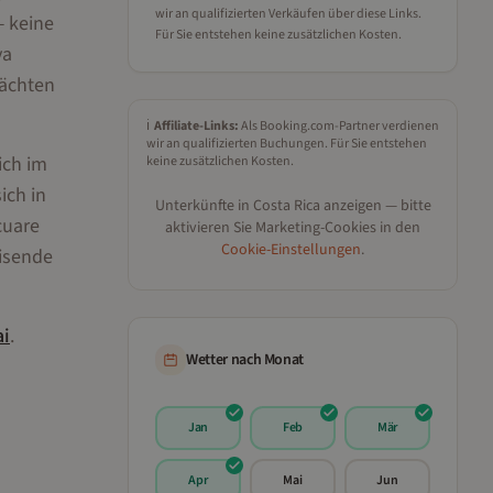
wir an qualifizierten Verkäufen über diese Links.
— keine
Für Sie entstehen keine zusätzlichen Kosten.
ya
Nächten
ℹ️
Affiliate-Links:
Als Booking.com-Partner verdienen
wir an qualifizierten Buchungen. Für Sie entstehen
ich im
keine zusätzlichen Kosten.
ich in
Unterkünfte in
Costa Rica
anzeigen — bitte
cuare
aktivieren Sie Marketing-Cookies in den
Cookie-Einstellungen
.
eisende
i
.
Wetter nach Monat
Jan
Feb
Mär
Apr
Mai
Jun