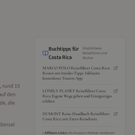
Buchtipps für
Empfohlene
Reiseführer und
Costa Rica
Bücher
MARCO POLO Reiseführer Costa Rica:
Reisen mit Insider-Tipps. Inklusive
kostenloser Touren-App
, rund 15
LONELY PLANET Reiseführer Costa
auf den
Rica: Eigene Wege gehen und Einzigartiges
erleben
de, die
DUMONT Reise-Handbuch Reiseführer
Costa Rica: mit Extra-Reisekarte
lbinsel
,
ℹ️
Affiliate-Links:
Als Amazon-Partner verdienen