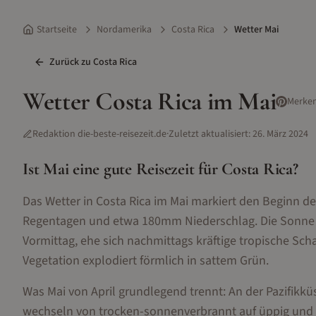
Startseite
Nordamerika
Costa Rica
Wetter Mai
Zurück zu
Costa Rica
Wetter
Costa Rica
im
Mai
Merke
Redaktion die-beste-reisezeit.de
·
Zuletzt aktualisiert:
26. März 2024
Ist
Mai
eine gute Reisezeit für
Costa Rica
?
Das Wetter in Costa Rica im Mai markiert den Beginn 
Regentagen und etwa 180mm Niederschlag. Die Sonne ze
Vormittag, ehe sich nachmittags kräftige tropische Schau
Vegetation explodiert förmlich in sattem Grün.
Was Mai von April grundlegend trennt: An der Pazifikkü
wechseln von trocken-sonnenverbrannt auf üppig und du