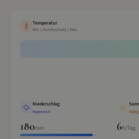
Temperatur
Min / Durchschnitt / Max
Niederschlag
Sonn
Regenreich
Mäßig
180
6
mm
h/Tag