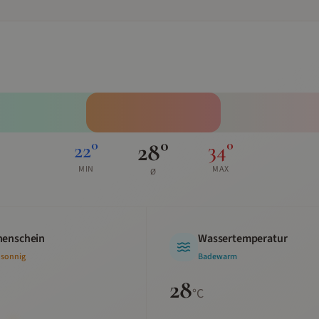
28
°
22
°
34
°
MIN
MAX
Ø
enschein
Wassertemperatur
 sonnig
Badewarm
28
°C