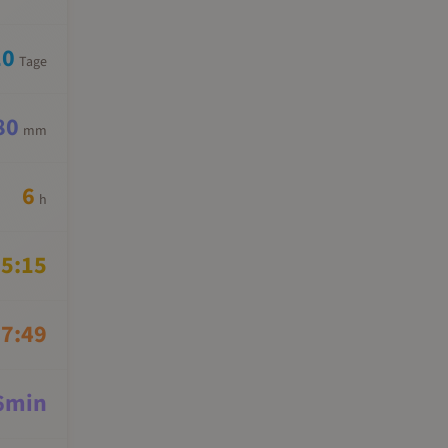
10
Tage
80
mm
6
h
5:15
7:49
6
min