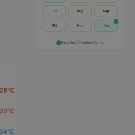
Jul
Aug
Sep
Okt
Nov
Dez
Beste Zeit
Andere Monate
?
28
°C
30
°C
24
°C