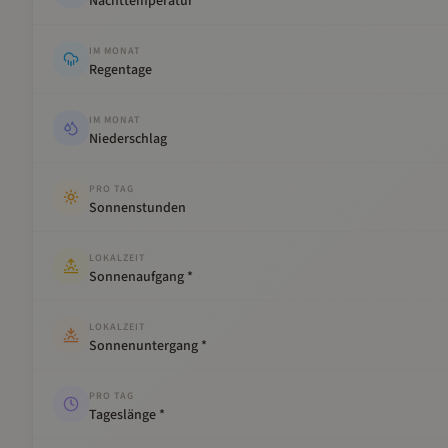
Nachttemperatur
IM MONAT
Regentage
IM MONAT
Niederschlag
PRO TAG
Sonnenstunden
LOKALZEIT
Sonnenaufgang *
LOKALZEIT
Sonnenuntergang *
PRO TAG
Tageslänge *