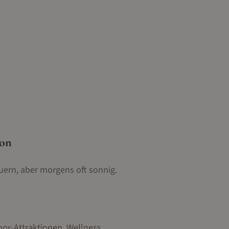
son
uern, aber morgens oft sonnig.
oor-Attraktionen, Wellness
.