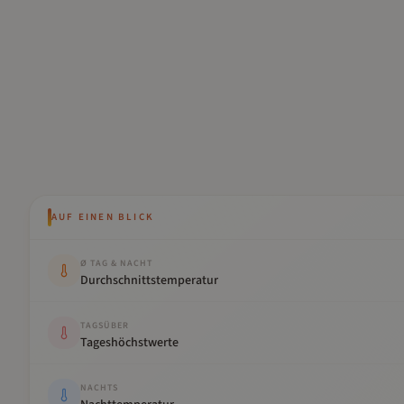
AUF EINEN BLICK
Kennwert
Wert
Ø TAG & NACHT
Durchschnittstemperatur
TAGSÜBER
Tageshöchstwerte
NACHTS