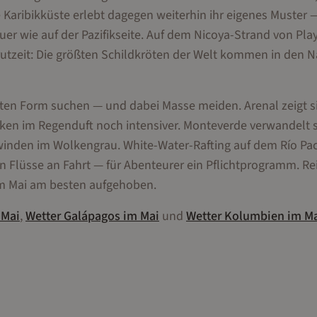
Karibikküste erlebt dagegen weiterhin ihr eigenes Muster 
er wie auf der Pazifikseite. Auf dem Nicoya-Strand von Pla
rutzeit: Die größten Schildkröten der Welt kommen in den 
desten Form suchen — und dabei Masse meiden. Arenal zeigt s
en im Regenduft noch intensiver. Monteverde verwandelt s
inden im Wolkengrau. White-Water-Rafting auf dem Río Pa
 Flüsse an Fahrt — für Abenteurer ein Pflichtprogramm. R
 im Mai am besten aufgehoben.
m
Mai
,
Wetter
Galápagos
im
Mai
und
Wetter
Kolumbien
im
Ma