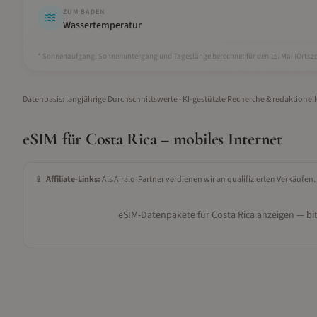
ZUM BADEN
Wassertemperatur
* Sonnenaufgang, Sonnenuntergang und Tageslänge berechnet für den 15.
Mai
(Ortsze
Datenbasis: langjährige Durchschnittswerte · KI-gestützte Recherche & redaktionel
eSIM für
Costa Rica
– mobiles Internet
📱
Affiliate-Links:
Als Airalo-Partner verdienen wir an qualifizierten Verkäufen.
eSIM-Datenpakete für
Costa Rica
anzeigen — bit