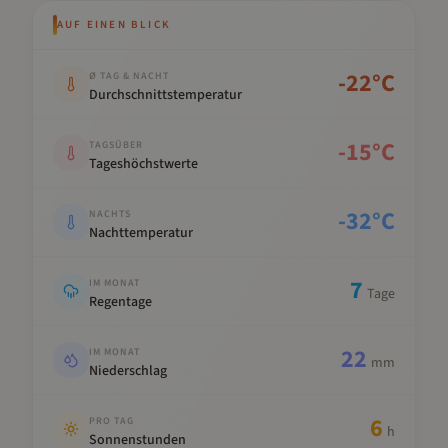
AUF EINEN BLICK
Kennwert
Wert
-22
°C
Ø TAG & NACHT
Durchschnittstemperatur
-15
°C
TAGSÜBER
Tageshöchstwerte
-32
°C
NACHTS
Nachttemperatur
7
IM MONAT
Tage
Regentage
22
IM MONAT
mm
Niederschlag
6
PRO TAG
h
Sonnenstunden