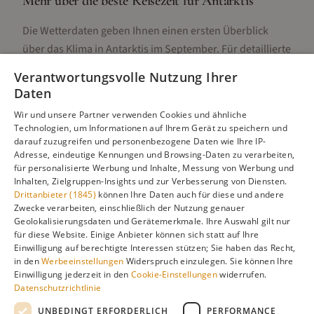
Mehr über die beste Reisezeit für
Antarktis
Die Wetterdaten geben Ihnen einen ersten Überblick
über das Klima in
Antarktis
im
September
. Für detaillierte
Informationen zur besten Reisezeit, regionalen
Verantwortungsvolle Nutzung Ihrer
Unterschieden, Aktivitäten und Reisetipps besuchen Sie
Daten
unsere Hauptseite:
Wir und unsere Partner verwenden Cookies und ähnliche
Technologien, um Informationen auf Ihrem Gerät zu speichern und
darauf zuzugreifen und personenbezogene Daten wie Ihre IP-
Adresse, eindeutige Kennungen und Browsing-Daten zu verarbeiten,
Alle Infos zur besten Reisezeit
Antarktis
für personalisierte Werbung und Inhalte, Messung von Werbung und
Inhalten, Zielgruppen-Insights und zur Verbesserung von Diensten.
Drittanbieter (1845)
können Ihre Daten auch für diese und andere
Zwecke verarbeiten, einschließlich der Nutzung genauer
Geolokalisierungsdaten und Gerätemerkmale. Ihre Auswahl gilt nur
Gefällt dir diese Seite? Teile sie auf Pinterest!
für diese Website. Einige Anbieter können sich statt auf Ihre
Einwilligung auf berechtigte Interessen stützen; Sie haben das Recht,
Auf Pinterest merken
in den
Werbeeinstellungen
Widerspruch einzulegen. Sie können Ihre
Einwilligung jederzeit in den
Cookie-Einstellungen
widerrufen.
Datenschutzrichtlinie
UNBEDINGT ERFORDERLICH
PERFORMANCE