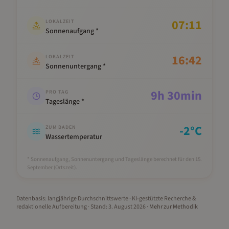
07:11
LOKALZEIT
Sonnenaufgang *
16:42
LOKALZEIT
Sonnenuntergang *
9
h
30
min
PRO TAG
Tageslänge *
-2
°C
ZUM BADEN
Wassertemperatur
* Sonnenaufgang, Sonnenuntergang und Tageslänge berechnet für den 15.
September
(Ortszeit).
Datenbasis: langjährige Durchschnittswerte · KI-gestützte Recherche &
redaktionelle Aufbereitung
· Stand:
3. August 2026
·
Mehr zur Methodik