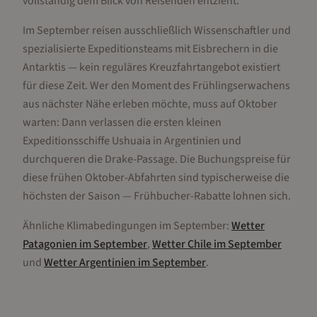
vollständig dem Blick von Reisenden entzieht.
Im September reisen ausschließlich Wissenschaftler und
spezialisierte Expeditionsteams mit Eisbrechern in die
Antarktis — kein reguläres Kreuzfahrtangebot existiert
für diese Zeit. Wer den Moment des Frühlingserwachens
aus nächster Nähe erleben möchte, muss auf Oktober
warten: Dann verlassen die ersten kleinen
Expeditionsschiffe Ushuaia in Argentinien und
durchqueren die Drake-Passage. Die Buchungspreise für
diese frühen Oktober-Abfahrten sind typischerweise die
höchsten der Saison — Frühbucher-Rabatte lohnen sich.
Ähnliche Klimabedingungen im
September
:
Wetter
Patagonien
im
September
,
Wetter
Chile
im
September
und
Wetter
Argentinien
im
September
.