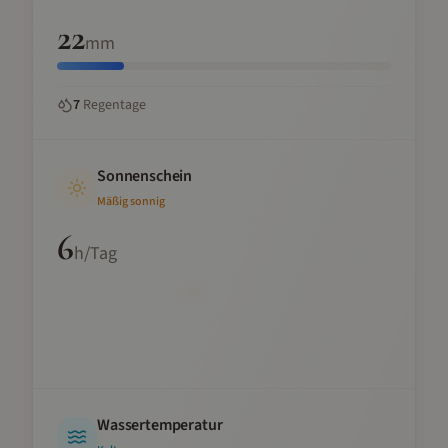
22
mm
7
Regentage
Sonnenschein
Mäßig sonnig
6
h/Tag
Wassertemperatur