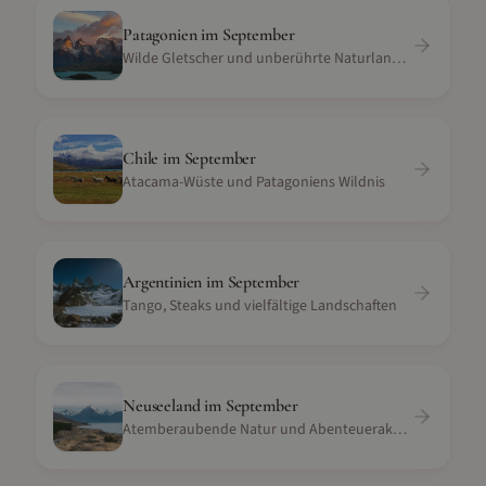
Patagonien
im
September
Wilde Gletscher und unberührte Naturlandschaft
Chile
im
September
Atacama-Wüste und Patagoniens Wildnis
Argentinien
im
September
Tango, Steaks und vielfältige Landschaften
Neuseeland
im
September
Atemberaubende Natur und Abenteueraktivitäten