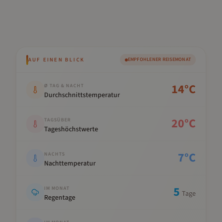
AUF EINEN BLICK
EMPFOHLENER REISEMONAT
Kennwert
Wert
14
°C
Ø TAG & NACHT
Durchschnittstemperatur
20
°C
TAGSÜBER
Tageshöchstwerte
7
°C
NACHTS
Nachttemperatur
5
IM MONAT
Tage
Regentage