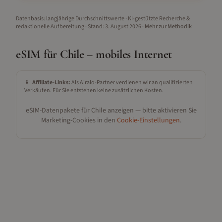
Datenbasis: langjährige Durchschnittswerte · KI-gestützte Recherche &
redaktionelle Aufbereitung
· Stand:
3. August 2026
·
Mehr zur Methodik
eSIM für
Chile
– mobiles Internet
📱
Affiliate-Links:
Als Airalo-Partner verdienen wir an qualifizierten
Verkäufen. Für Sie entstehen keine zusätzlichen Kosten.
eSIM-Datenpakete für
Chile
anzeigen — bitte aktivieren Sie
Marketing-Cookies in den
Cookie-Einstellungen
.