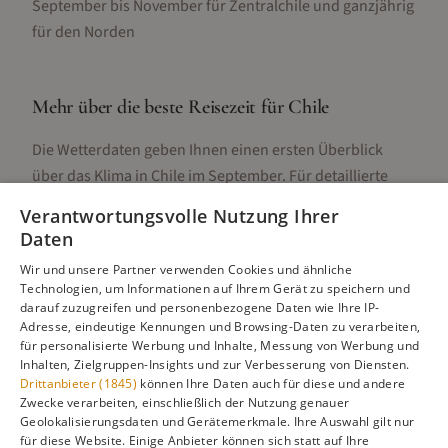
September bis November für Zentralchile und ganzjährig
für den Norden
Mehr über die beste Reisezeit für
Chile
Die Wetterdaten geben Ihnen einen ersten Überblick
über das Klima in
Chile
im
September
. Für detaillierte
Informationen zur besten Reisezeit, regionalen
Verantwortungsvolle Nutzung Ihrer
Unterschieden, Aktivitäten und Reisetipps besuchen Sie
Daten
unsere Hauptseite:
Wir und unsere Partner verwenden Cookies und ähnliche
Technologien, um Informationen auf Ihrem Gerät zu speichern und
darauf zuzugreifen und personenbezogene Daten wie Ihre IP-
Adresse, eindeutige Kennungen und Browsing-Daten zu verarbeiten,
Alle Infos zur besten Reisezeit
Chile
für personalisierte Werbung und Inhalte, Messung von Werbung und
Inhalten, Zielgruppen-Insights und zur Verbesserung von Diensten.
Drittanbieter (1845)
können Ihre Daten auch für diese und andere
Zwecke verarbeiten, einschließlich der Nutzung genauer
Geolokalisierungsdaten und Gerätemerkmale. Ihre Auswahl gilt nur
Gefällt dir diese Seite? Teile sie auf Pinterest!
für diese Website. Einige Anbieter können sich statt auf Ihre