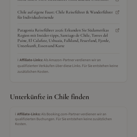
Chile auf eigene Faust: Chile Reiseführer & Wanderführer
für Individualreisende
Patagonia Reiseführer 2026: Erkunden Sie Südamerikas
Region mit Insider-tipps, Santiago de Chile, Torres del
Paine, El Calafate, Ushuaia, Falkland, Feuerland, Fjorde,
Unterkunft, Essen und Karte
ℹ️
Affiliate-Links:
Als Amazon-Partner verdienen wir an
qualifizierten Verkäufen über diese Links. Für Sie entstehen keine
zusätzlichen Kosten.
Unterkünfte in
Chile
finden
ℹ️
Affiliate-Links:
Als Booking.com-Partner verdienen wir an
qualifizierten Buchungen. Für Sie entstehen keine zusätzlichen
Kosten.