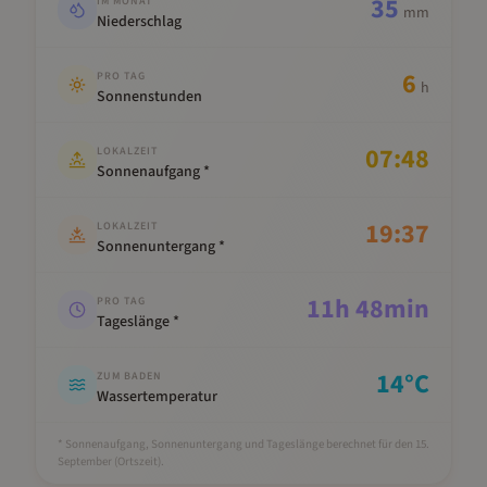
35
IM MONAT
mm
Niederschlag
6
PRO TAG
h
Sonnenstunden
07:48
LOKALZEIT
Sonnenaufgang *
19:37
LOKALZEIT
Sonnenuntergang *
11
h
48
min
PRO TAG
Tageslänge *
14
°C
ZUM BADEN
Wassertemperatur
* Sonnenaufgang, Sonnenuntergang und Tageslänge berechnet für den 15.
September
(Ortszeit).