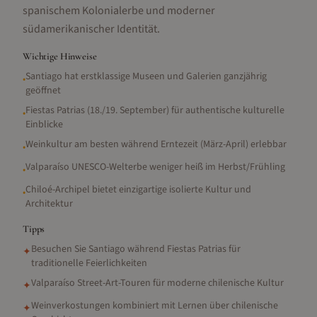
spanischem Kolonialerbe und moderner
südamerikanischer Identität.
Wichtige Hinweise
Santiago hat erstklassige Museen und Galerien ganzjährig
•
geöffnet
Fiestas Patrias (18./19. September) für authentische kulturelle
•
Einblicke
Weinkultur am besten während Erntezeit (März-April) erlebbar
•
Valparaíso UNESCO-Welterbe weniger heiß im Herbst/Frühling
•
Chiloé-Archipel bietet einzigartige isolierte Kultur und
•
Architektur
Tipps
Besuchen Sie Santiago während Fiestas Patrias für
✦
traditionelle Feierlichkeiten
Valparaíso Street-Art-Touren für moderne chilenische Kultur
✦
Weinverkostungen kombiniert mit Lernen über chilenische
✦