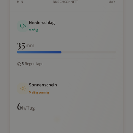
MIN
DURCHSCHNITT
MAX
Niederschlag
Mäßig
35
mm
5
Regentage
Sonnenschein
Mäßig sonnig
6
h/Tag