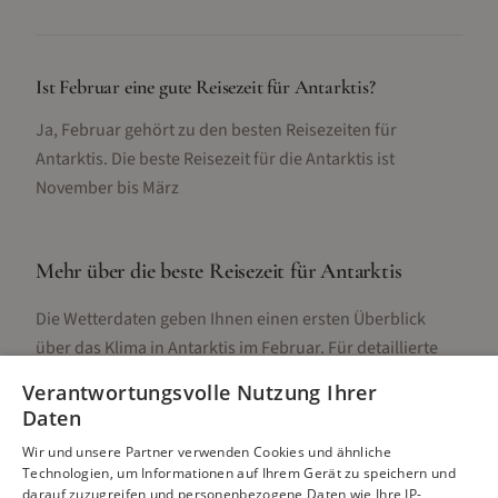
Ist Februar eine gute Reisezeit für Antarktis?
Ja, Februar gehört zu den besten Reisezeiten für
Antarktis. Die beste Reisezeit für die Antarktis ist
November bis März
Mehr über die beste Reisezeit für
Antarktis
Die Wetterdaten geben Ihnen einen ersten Überblick
über das Klima in
Antarktis
im
Februar
. Für detaillierte
Informationen zur besten Reisezeit, regionalen
Verantwortungsvolle Nutzung Ihrer
Unterschieden, Aktivitäten und Reisetipps besuchen Sie
Daten
unsere Hauptseite:
Wir und unsere Partner verwenden Cookies und ähnliche
Technologien, um Informationen auf Ihrem Gerät zu speichern und
darauf zuzugreifen und personenbezogene Daten wie Ihre IP-