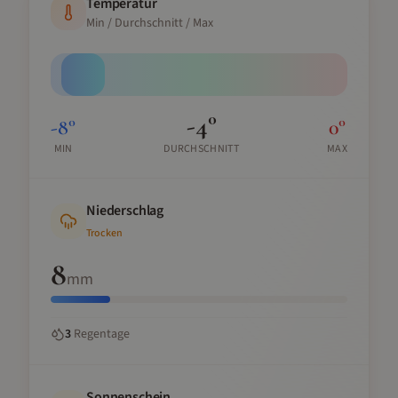
Temperatur
Min / Durchschnitt / Max
-4
°
-8
°
0
°
MIN
DURCHSCHNITT
MAX
Niederschlag
Trocken
8
mm
3
Regentage
Sonnenschein