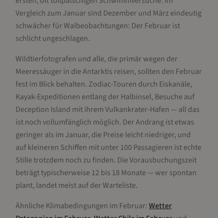
ersten, oft tollpatschigen Schwimmversuche. Im
Vergleich zum Januar sind Dezember und März eindeutig
schwächer für Walbeobachtungen: Der Februar ist
schlicht ungeschlagen.
Wildtierfotografen und alle, die primär wegen der
Meeressäuger in die Antarktis reisen, sollten den Februar
fest im Blick behalten. Zodiac-Touren durch Eiskanäle,
Kayak-Expeditionen entlang der Halbinsel, Besuche auf
Deception Island mit ihrem Vulkankrater-Hafen — all das
ist noch vollumfänglich möglich. Der Andrang ist etwas
geringer als im Januar, die Preise leicht niedriger, und
auf kleineren Schiffen mit unter 100 Passagieren ist echte
Stille trotzdem noch zu finden. Die Vorausbuchungszeit
beträgt typischerweise 12 bis 18 Monate — wer spontan
plant, landet meist auf der Warteliste.
Ähnliche Klimabedingungen im
Februar
:
Wetter