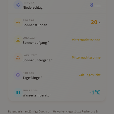
8
IM MONAT
mm
Niederschlag
20
PRO TAG
h
Sonnenstunden
LOKALZEIT
Mitternachtssonne
Sonnenaufgang *
LOKALZEIT
Mitternachtssonne
Sonnenuntergang *
PRO TAG
24h Tageslicht
Tageslänge *
-1
°C
ZUM BADEN
Wassertemperatur
Datenbasis: langjährige Durchschnittswerte · KI-gestützte Recherche &