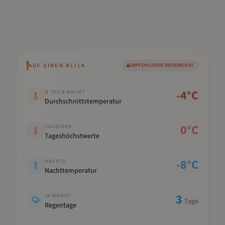
AUF EINEN BLICK
EMPFOHLENER REISEMONAT
Kennwert
Wert
-4
°C
Ø TAG & NACHT
Durchschnittstemperatur
0
°C
TAGSÜBER
Tageshöchstwerte
-8
°C
NACHTS
Nachttemperatur
3
IM MONAT
Tage
Regentage