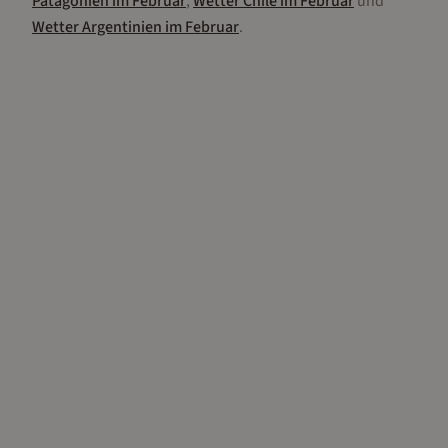
Patagonien
im
Februar
,
Wetter
Chile
im
Februar
und
Wetter
Argentinien
im
Februar
.