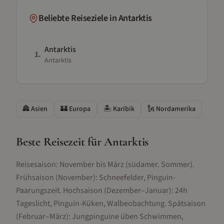
Beliebte Reiseziele in
Antarktis
Antarktis
1
.
Antarktis
🏯
Asien
🏰
Europa
🏝️
Karibik
🗽
Nordamerika
Beste Reisezeit für
Antarktis
Reisesaison: November bis März (südamer. Sommer).
Frühsaison (November): Schneefelder, Pinguin-
Paarungszeit. Hochsaison (Dezember–Januar): 24h
Tageslicht, Pinguin-Küken, Walbeobachtung. Spätsaison
(Februar–März): Jungpinguine üben Schwimmen,