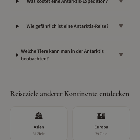
Was kostet eine Antarktis-Expedition?
▼
Wie gefährlich ist eine Antarktis-Reise?
▼
Welche Tiere kann man in der Antarktis
▼
beobachten?
Reiseziele anderer Kontinente entdecken
🏯
🏰
Asien
Europa
31
Ziele
79
Ziele