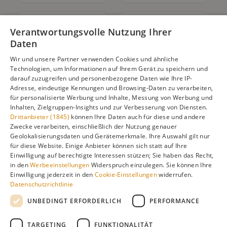
🏝️
🗽
Verantwortungsvolle Nutzung Ihrer
Daten
Karibik
Nordamerika
10
Ziele
10
Ziele
Wir und unsere Partner verwenden Cookies und ähnliche
Technologien, um Informationen auf Ihrem Gerät zu speichern und
darauf zuzugreifen und personenbezogene Daten wie Ihre IP-
Adresse, eindeutige Kennungen und Browsing-Daten zu verarbeiten,
🌿
🦁
für personalisierte Werbung und Inhalte, Messung von Werbung und
Inhalten, Zielgruppen-Insights und zur Verbesserung von Diensten.
Südamerika
Afrika
Drittanbieter (1845)
können Ihre Daten auch für diese und andere
9
Ziele
15
Ziele
Zwecke verarbeiten, einschließlich der Nutzung genauer
Geolokalisierungsdaten und Gerätemerkmale. Ihre Auswahl gilt nur
für diese Website. Einige Anbieter können sich statt auf Ihre
🦘
🐧
Einwilligung auf berechtigte Interessen stützen; Sie haben das Recht,
in den
Werbeeinstellungen
Widerspruch einzulegen. Sie können Ihre
Einwilligung jederzeit in den
Cookie-Einstellungen
widerrufen.
Ozeanien
Antarktis
Datenschutzrichtlinie
4
Ziele
1
Ziele
UNBEDINGT ERFORDERLICH
PERFORMANCE
TARGETING
FUNKTIONALITÄT