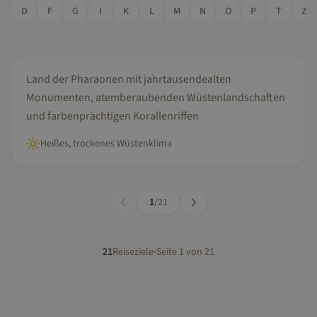
D
F
G
I
K
L
M
N
O
P
T
Z
Oktober, November, Dezember...
Ägypten
Land der Pharaonen mit jahrtausendealten
Monumenten, atemberaubenden Wüstenlandschaften
und farbenprächtigen Korallenriffen
Heißes, trockenes Wüstenklima
1
/
21
21
Reiseziele
Seite
1
von
21