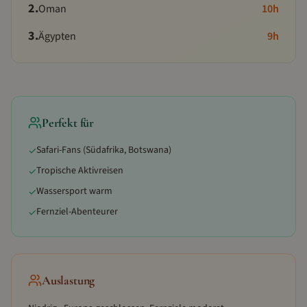
2
.
Oman
10
h
3
.
Ägypten
9
h
Perfekt für
Safari-Fans (Südafrika, Botswana)
✓
Tropische Aktivreisen
✓
Wassersport warm
✓
Fernziel-Abenteurer
✓
Auslastung