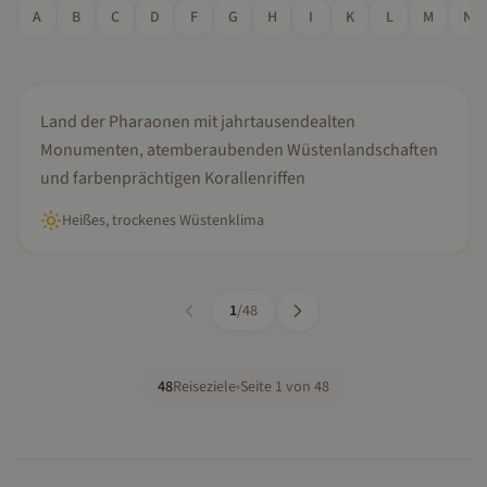
A
B
C
D
F
G
H
I
K
L
M
N
Oktober, November, Dezember...
Ägypten
Land der Pharaonen mit jahrtausendealten
Monumenten, atemberaubenden Wüstenlandschaften
und farbenprächtigen Korallenriffen
Heißes, trockenes Wüstenklima
1
/
48
48
Reiseziele
Seite
1
von
48