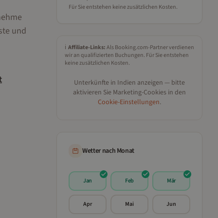
Für Sie entstehen keine zusätzlichen Kosten.
enehme
ste und
ℹ️
Affiliate-Links:
Als Booking.com-Partner verdienen
wir an qualifizierten Buchungen. Für Sie entstehen
keine zusätzlichen Kosten.
t
Unterkünfte in
Indien
anzeigen — bitte
aktivieren Sie Marketing-Cookies in den
Cookie-Einstellungen
.
Wetter nach Monat
Jan
Feb
Mär
Apr
Mai
Jun