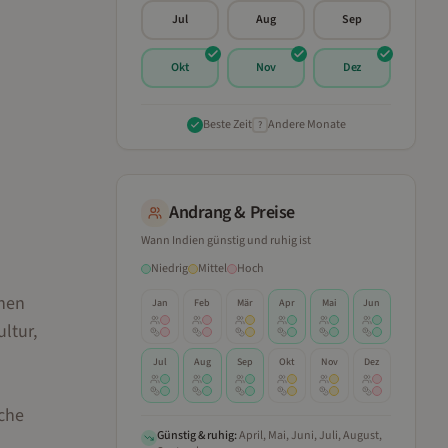
Jul
Aug
Sep
Okt
Nov
Dez
Beste Zeit
Andere Monate
?
Andrang & Preise
Wann
Indien
günstig und ruhig ist
Niedrig
Mittel
Hoch
enen
Jan
Feb
Mär
Apr
Mai
Jun
ltur,
Jul
Aug
Sep
Okt
Nov
Dez
iche
Günstig & ruhig:
April, Mai, Juni, Juli, August,