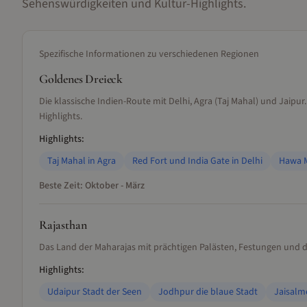
Sehenswürdigkeiten und Kultur-Highlights.
Spezifische Informationen zu verschiedenen Regionen
Goldenes Dreieck
Die klassische Indien-Route mit Delhi, Agra (Taj Mahal) und Jaipu
Highlights.
Highlights:
Taj Mahal in Agra
Red Fort und India Gate in Delhi
Hawa M
Beste Zeit:
Oktober - März
Rajasthan
Das Land der Maharajas mit prächtigen Palästen, Festungen und de
Highlights:
Udaipur Stadt der Seen
Jodhpur die blaue Stadt
Jaisalm