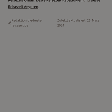
Reisezeit
Oman
,
Beste Reisezeit
Kapadokien
und
Beste
Reisezeit
Ägypten
.
Redaktion die-beste-
Zuletzt aktualisiert:
26. März
·
reisezeit.de
2024