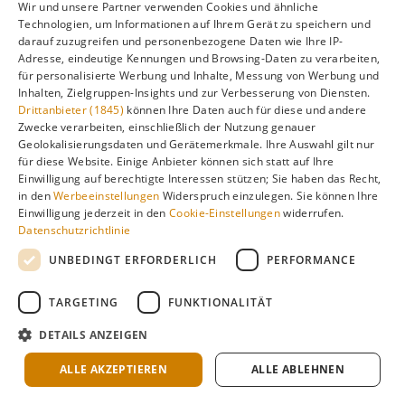
Feenkamine und magische Ballonfahrten
Wir und unsere Partner verwenden Cookies und ähnliche
Technologien, um Informationen auf Ihrem Gerät zu speichern und
Details ansehen
darauf zuzugreifen und personenbezogene Daten wie Ihre IP-
Adresse, eindeutige Kennungen und Browsing-Daten zu verarbeiten,
für personalisierte Werbung und Inhalte, Messung von Werbung und
Inhalten, Zielgruppen-Insights und zur Verbesserung von Diensten.
Drittanbieter (1845)
können Ihre Daten auch für diese und andere
Zwecke verarbeiten, einschließlich der Nutzung genauer
Ägypten
Geolokalisierungsdaten und Gerätemerkmale. Ihre Auswahl gilt nur
für diese Website. Einige Anbieter können sich statt auf Ihre
Antike Pyramiden und ganzjährig warmes Wüstenklima
Einwilligung auf berechtigte Interessen stützen; Sie haben das Recht,
in den
Werbeeinstellungen
Widerspruch einzulegen. Sie können Ihre
Details ansehen
Einwilligung jederzeit in den
Cookie-Einstellungen
widerrufen.
Datenschutzrichtlinie
UNBEDINGT ERFORDERLICH
PERFORMANCE
Malediven
TARGETING
FUNKTIONALITÄT
Paradiesische Atolle und Unterwasserwelt
DETAILS ANZEIGEN
Details ansehen
ALLE AKZEPTIEREN
ALLE ABLEHNEN