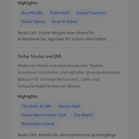
Highlights:
Burj Khalifa
Dubai Mall
Dubai Fountain
Dubai Opera
Souk Al Bahar
Beste Zeit:
Früher Morgen oder Abend für
Außenbereiche, tagsüber für Indoor-Aktivitäten
Dubai Marina und JBR
Modernes Viertel mit beeindruckender Skyline,
luxuriösen Yachthäfen und lebhafter Strandpromenade.
Bekannt für trendige Restaurants, Cafés und
Einkaufsmöglichkeiten am Wasser.
Highlights:
The Walk at JBR
Marina Mall
Dubai Marina Yacht Club
The Beach
Bluewaters Island
Beste Zeit:
Abends für atmosphärische Spaziergänge