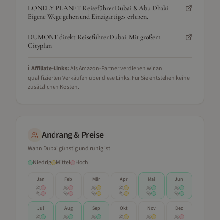
LONELY PLANET Reiseführer Dubai & Abu Dhabi:
Eigene Wege gehen und Einzigartiges erleben.
DUMONT direkt Reiseführer Dubai: Mit großem
Cityplan
ℹ️
Affiliate-Links:
Als Amazon-Partner verdienen wir an
qualifizierten Verkäufen über diese Links. Für Sie entstehen keine
zusätzlichen Kosten.
Andrang & Preise
Wann
Dubai
günstig und ruhig ist
Niedrig
Mittel
Hoch
Jan
Feb
Mär
Apr
Mai
Jun
Jul
Aug
Sep
Okt
Nov
Dez