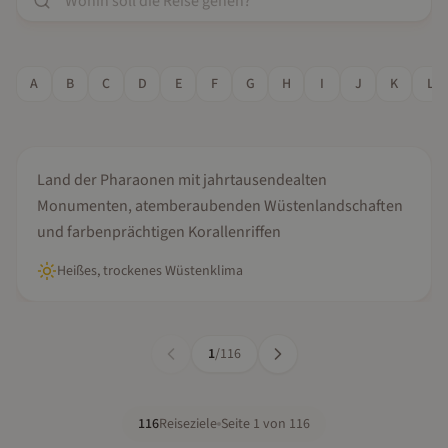
A
B
C
D
E
F
G
H
I
J
K
L
Oktober, November, Dezember...
Ägypten
Land der Pharaonen mit jahrtausendealten
Monumenten, atemberaubenden Wüstenlandschaften
und farbenprächtigen Korallenriffen
Heißes, trockenes Wüstenklima
1
/
116
116
Reiseziele
Seite
1
von
116