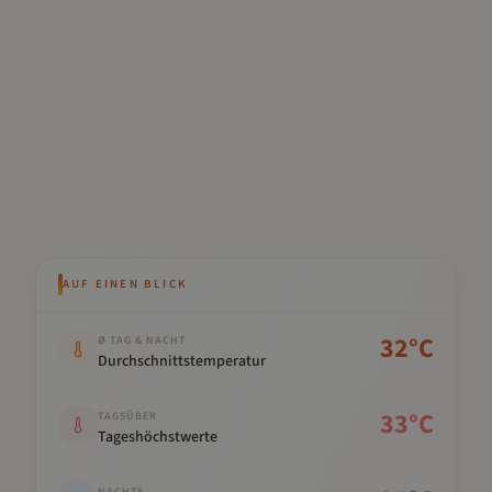
AUF EINEN BLICK
Kennwert
Wert
32
°C
Ø TAG & NACHT
Durchschnittstemperatur
33
°C
TAGSÜBER
Tageshöchstwerte