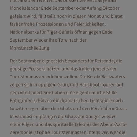
mit variablem Wetter. Das Dussehra-Fest, das je nach
Mondkalender Ende September oder Anfang Oktober
gefeiert wird, fällt teils noch in diesen Monat und bietet
farbenfrohe Prozessionen und Feierlichkeiten.
Nationalparks für Tiger-Safaris öffnen gegen Ende
September wieder ihre Tore nach der
Monsunschließung.
Der September eignet sich besonders für Reisende, die
günstige Preise schätzen und das Indien jenseits der
Touristenmassen erleben wollen. Die Kerala Backwaters
zeigen sich in üppigem Grün, und Hausboot-Touren auf
dem Vembanad-See haben eine eigentümliche Stille.
Fotografen schätzen die dramatischen Lichtspiele nach
Gewitterregen über den Ghats und den Reisfeldern Goas.
In Varanasi empfangen die Ghats am Ganges wieder
mehr Pilger, und das spirituelle Erlebnis der Abend-Aarti-
Zeremonie ist ohne Touristenmassen intensiver. Wer die