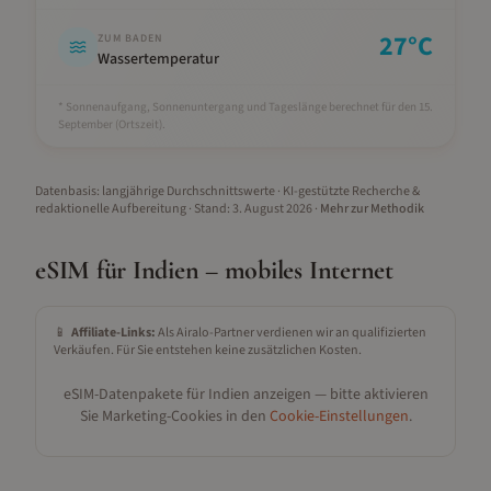
27
°C
ZUM BADEN
Wassertemperatur
* Sonnenaufgang, Sonnenuntergang und Tageslänge berechnet für den 15.
September
(Ortszeit).
Datenbasis: langjährige Durchschnittswerte · KI-gestützte Recherche &
redaktionelle Aufbereitung
· Stand:
3. August 2026
·
Mehr zur Methodik
eSIM für
Indien
– mobiles Internet
📱
Affiliate-Links:
Als Airalo-Partner verdienen wir an qualifizierten
Verkäufen. Für Sie entstehen keine zusätzlichen Kosten.
eSIM-Datenpakete für
Indien
anzeigen — bitte aktivieren
Sie Marketing-Cookies in den
Cookie-Einstellungen
.