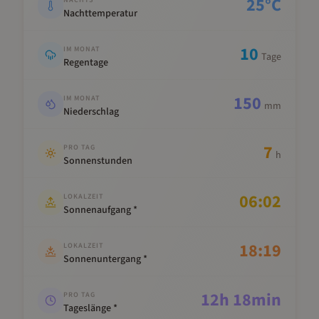
25
°C
NACHTS
Nachttemperatur
10
IM MONAT
Tage
Regentage
150
IM MONAT
mm
Niederschlag
7
PRO TAG
h
Sonnenstunden
06:02
LOKALZEIT
Sonnenaufgang *
18:19
LOKALZEIT
Sonnenuntergang *
12
h
18
min
PRO TAG
Tageslänge *