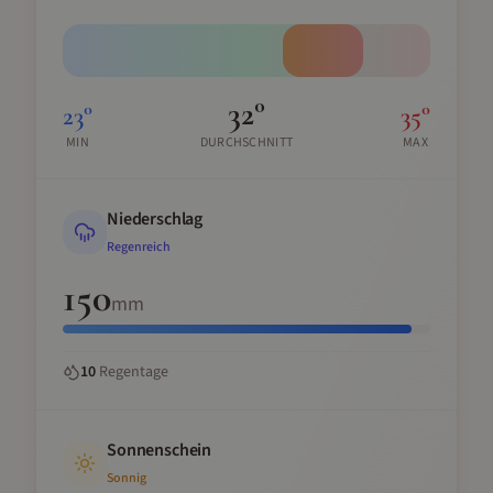
32
°
23
°
35
°
MIN
DURCHSCHNITT
MAX
Niederschlag
Regenreich
150
mm
10
Regentage
Sonnenschein
Sonnig