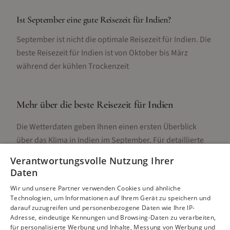
Ist September eine gute Reisezeit für Indien?
September ist nicht die optimale Reisezeit für Indien. Die
beste Reisezeit für Indien ist von Oktober bis März
während der kühlen Trockenzeit
Mehr über die beste Reisezeit für
Indien
Die Wetterdaten geben Ihnen einen ersten Überblick
über das Klima in
Indien
im
September
. Für detaillierte
Informationen zur besten Reisezeit, regionalen
Verantwortungsvolle Nutzung Ihrer
Unterschieden, Aktivitäten und Reisetipps besuchen Sie
Daten
unsere Hauptseite:
Wir und unsere Partner verwenden Cookies und ähnliche
Technologien, um Informationen auf Ihrem Gerät zu speichern und
darauf zuzugreifen und personenbezogene Daten wie Ihre IP-
Adresse, eindeutige Kennungen und Browsing-Daten zu verarbeiten,
Alle Infos zur besten Reisezeit
Indien
für personalisierte Werbung und Inhalte, Messung von Werbung und