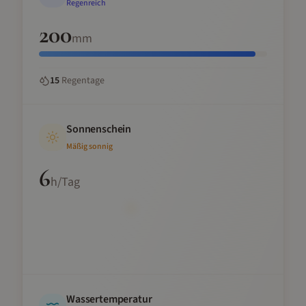
Regenreich
200
mm
15
Regentage
Sonnenschein
Mäßig sonnig
6
h/Tag
Wassertemperatur