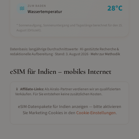
28
°C
ZUM BADEN
Wassertemperatur
* Sonnenaufgang, Sonnenuntergang und Tageslänge berechnet für den 15.
August
(Ortszeit).
Datenbasis: langjährige Durchschnittswerte · KI-gestützte Recherche &
redaktionelle Aufbereitung
· Stand:
3. August 2026
·
Mehr zur Methodik
eSIM für
Indien
– mobiles Internet
📱
Affiliate-Links:
Als Airalo-Partner verdienen wir an qualifizierten
Verkäufen. Für Sie entstehen keine zusätzlichen Kosten.
eSIM-Datenpakete für
Indien
anzeigen — bitte aktivieren
Sie Marketing-Cookies in den
Cookie-Einstellungen
.