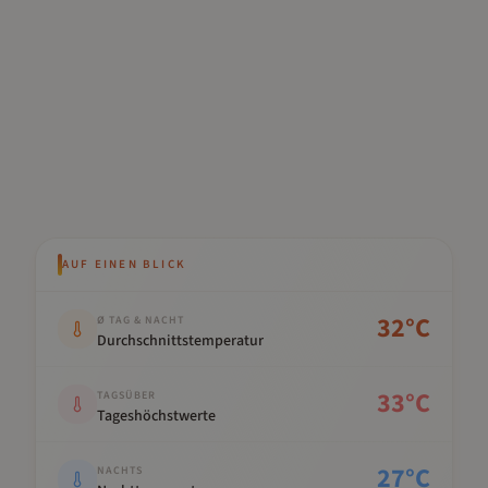
AUF EINEN BLICK
Kennwert
Wert
32
°C
Ø TAG & NACHT
Durchschnittstemperatur
33
°C
TAGSÜBER
Tageshöchstwerte
27
°C
NACHTS