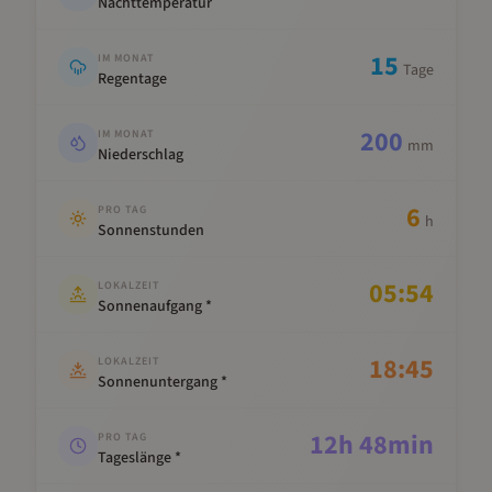
Nachttemperatur
15
IM MONAT
Tage
Regentage
200
IM MONAT
mm
Niederschlag
6
PRO TAG
h
Sonnenstunden
05:54
LOKALZEIT
Sonnenaufgang *
18:45
LOKALZEIT
Sonnenuntergang *
12
h
48
min
PRO TAG
Tageslänge *