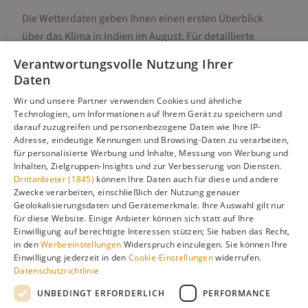
Die Wetterdaten geben Ihnen einen ersten Überblick
über das Klima in
Indien
im
August
. Für detaillierte
Informationen zur besten Reisezeit, regionalen
Verantwortungsvolle Nutzung Ihrer
Unterschieden, Aktivitäten und Reisetipps besuchen Sie
Daten
unsere Hauptseite:
Wir und unsere Partner verwenden Cookies und ähnliche
Technologien, um Informationen auf Ihrem Gerät zu speichern und
darauf zuzugreifen und personenbezogene Daten wie Ihre IP-
Adresse, eindeutige Kennungen und Browsing-Daten zu verarbeiten,
Alle Infos zur besten Reisezeit
Indien
für personalisierte Werbung und Inhalte, Messung von Werbung und
Inhalten, Zielgruppen-Insights und zur Verbesserung von Diensten.
Drittanbieter (1845)
können Ihre Daten auch für diese und andere
Zwecke verarbeiten, einschließlich der Nutzung genauer
Geolokalisierungsdaten und Gerätemerkmale. Ihre Auswahl gilt nur
Gefällt dir diese Seite? Teile sie auf Pinterest!
für diese Website. Einige Anbieter können sich statt auf Ihre
Einwilligung auf berechtigte Interessen stützen; Sie haben das Recht,
Auf Pinterest merken
in den
Werbeeinstellungen
Widerspruch einzulegen. Sie können Ihre
Einwilligung jederzeit in den
Cookie-Einstellungen
widerrufen.
Datenschutzrichtlinie
UNBEDINGT ERFORDERLICH
PERFORMANCE