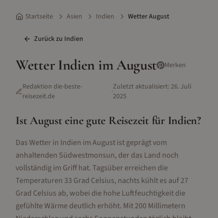
Startseite
Asien
Indien
Wetter August
Zurück zu
Indien
Wetter
Indien
im
August
Merken
Redaktion die-beste-
Zuletzt aktualisiert:
26. Juli
·
reisezeit.de
2025
Ist
August
eine gute Reisezeit für
Indien
?
Das Wetter in Indien im August ist geprägt vom
anhaltenden Südwestmonsun, der das Land noch
vollständig im Griff hat. Tagsüber erreichen die
Temperaturen 33 Grad Celsius, nachts kühlt es auf 27
Grad Celsius ab, wobei die hohe Luftfeuchtigkeit die
gefühlte Wärme deutlich erhöht. Mit 200 Millimetern