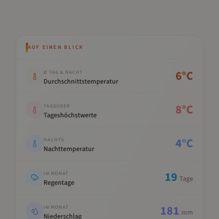
AUF EINEN BLICK
Kennwert
Wert
6
°C
Ø TAG & NACHT
Durchschnittstemperatur
8
°C
TAGSÜBER
Tageshöchstwerte
4
°C
NACHTS
Nachttemperatur
19
IM MONAT
Tage
Regentage
181
IM MONAT
mm
Niederschlag