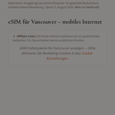
Datenbasis: langjährige Durchschnittswerte · KI-gestützte Recherche &
redaktionelle Aufbereitung
· Stand:
3. August 2026
·
Mehr zur Methodik
eSIM für
Vancouver
– mobiles Internet
📱
Affiliate-Links:
Als Airalo-Partner verdienen wir an qualifizierten
Verkäufen. Für Sie entstehen keine zusätzlichen Kosten.
eSIM-Datenpakete für
Vancouver
anzeigen — bitte
aktivieren Sie Marketing-Cookies in den
Cookie-
Einstellungen
.