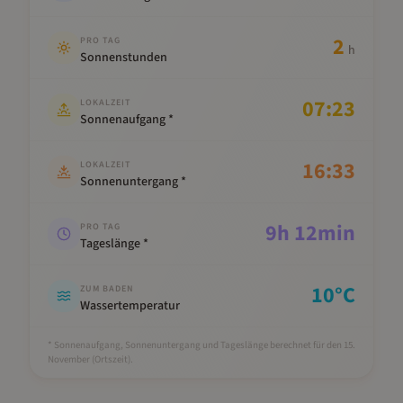
2
PRO TAG
h
Sonnenstunden
07:23
LOKALZEIT
Sonnenaufgang *
16:33
LOKALZEIT
Sonnenuntergang *
9
h
12
min
PRO TAG
Tageslänge *
10
°C
ZUM BADEN
Wassertemperatur
* Sonnenaufgang, Sonnenuntergang und Tageslänge berechnet für den 15.
November
(Ortszeit).