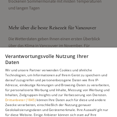
trockenen Sommermonate mit milden Temperaturen
und langen Tagen
Mehr über die beste Reisezeit für
Vancouver
Die Wetterdaten geben Ihnen einen ersten Überblick
über das Klima in
Vancouver
im
November
. Für
detaillierte Informationen zur besten Reisezeit,
Verantwortungsvolle Nutzung Ihrer
regionalen Unterschieden, Aktivitäten und Reisetipps
Daten
besuchen Sie unsere Hauptseite:
Wir und unsere Partner verwenden Cookies und ähnliche
Technologien, um Informationen auf Ihrem Gerät zu speichern und
darauf zuzugreifen und personenbezogene Daten wie Ihre IP-
Adresse, eindeutige Kennungen und Browsing-Daten zu verarbeiten,
Alle Infos zur besten Reisezeit
Vancouver
für personalisierte Werbung und Inhalte, Messung von Werbung und
Inhalten, Zielgruppen-Insights und zur Verbesserung von Diensten.
Drittanbieter (1845)
können Ihre Daten auch für diese und andere
Zwecke verarbeiten, einschließlich der Nutzung genauer
Geolokalisierungsdaten und Gerätemerkmale. Ihre Auswahl gilt nur
Gefällt dir diese Seite? Teile sie auf Pinterest!
für diese Website. Einige Anbieter können sich statt auf Ihre