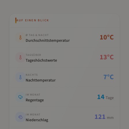
AUF EINEN BLICK
Kennwert
Wert
10
°C
Ø TAG & NACHT
Durchschnittstemperatur
13
°C
TAGSÜBER
Tageshöchstwerte
7
°C
NACHTS
Nachttemperatur
14
IM MONAT
Tage
Regentage
121
IM MONAT
mm
Niederschlag