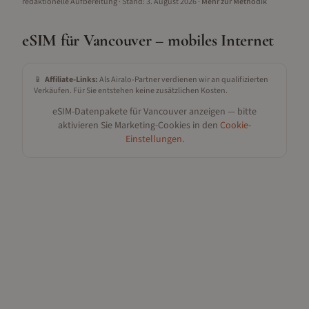
redaktionelle Aufbereitung
· Stand:
3. August 2026
·
Mehr zur Methodik
eSIM für
Vancouver
– mobiles Internet
📱
Affiliate-Links:
Als Airalo-Partner verdienen wir an qualifizierten
Verkäufen. Für Sie entstehen keine zusätzlichen Kosten.
eSIM-Datenpakete für
Vancouver
anzeigen — bitte
aktivieren Sie Marketing-Cookies in den
Cookie-
Einstellungen
.