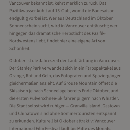
Vancouver bekannt ist, kehrt merklich zurück. Das
Pazifikwasser kühlt auf 13°C ab, womit die Badesaison
endgültig vorbei ist. Wer aus Deutschland im Oktober
Sonnenschein sucht, wird in Vancouver enttäuscht; wer
hingegen das dramatische Herbstlicht des Pazifik-
Nordwestens liebt, findet hier eine eigene Art von
Schönheit.
Oktober ist die Jahreszeit der Laubfärbung in Vancouver:
Der Stanley Park verwandelt sich in ein Farbspektakel aus
Orange, Rot und Gelb, das Fotografen und Spaziergänger
gleichermaßen anzieht. Auf Grouse Mountain öffnet die
Skisaison je nach Schneelage bereits Ende Oktober, und
die ersten Pulverschnee-Skifahrer pilgern nach Whistler.
Die Stadt selbst wird ruhiger — Granville Island, Gastown
und Chinatown sind ohne Sommertouristen entspannt
zu erkunden. Kulturell ist Oktober attraktiv: Vancouver
International Film Festival läuft bis Mitte des Monats,