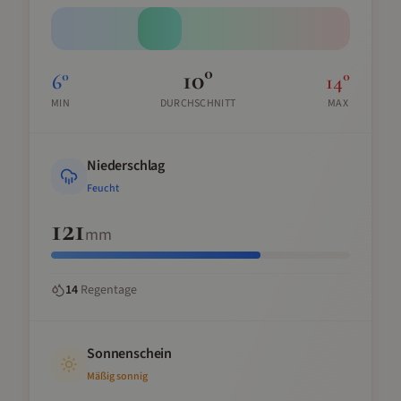
10
°
6
°
14
°
MIN
DURCHSCHNITT
MAX
Niederschlag
Feucht
121
mm
14
Regentage
Sonnenschein
Mäßig sonnig