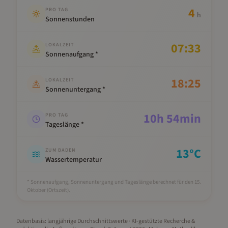
4
PRO TAG
h
Sonnenstunden
07:33
LOKALZEIT
Sonnenaufgang *
18:25
LOKALZEIT
Sonnenuntergang *
10
h
54
min
PRO TAG
Tageslänge *
13
°C
ZUM BADEN
Wassertemperatur
* Sonnenaufgang, Sonnenuntergang und Tageslänge berechnet für den 15.
Oktober
(Ortszeit).
Datenbasis: langjährige Durchschnittswerte · KI-gestützte Recherche &