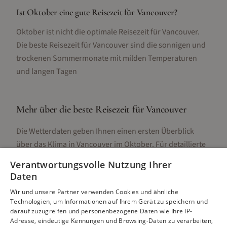
Ist Oktober eine gute Reisezeit für Vancouver?
Oktober ist nicht die optimale Reisezeit für Vancouver.
Die beste Reisezeit für Vancouver sind die sonnigen und
trockenen Sommermonate mit milden Temperaturen
und langen Tagen
Mehr über die beste Reisezeit für
Vancouver
Die Wetterdaten geben Ihnen einen ersten Überblick
über das Klima in
Vancouver
im
Oktober
. Für detaillierte
Informationen zur besten Reisezeit, regionalen
Verantwortungsvolle Nutzung Ihrer
Unterschieden, Aktivitäten und Reisetipps besuchen Sie
Daten
unsere Hauptseite:
Wir und unsere Partner verwenden Cookies und ähnliche
Technologien, um Informationen auf Ihrem Gerät zu speichern und
darauf zuzugreifen und personenbezogene Daten wie Ihre IP-
Adresse, eindeutige Kennungen und Browsing-Daten zu verarbeiten,
Alle Infos zur besten Reisezeit
Vancouver