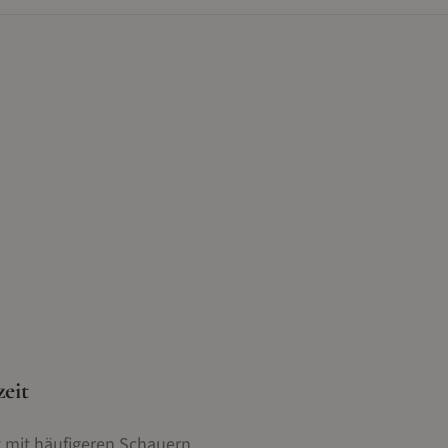
eit
 mit häufigeren Schauern.