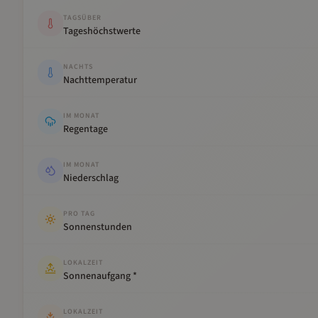
TAGSÜBER
Tageshöchstwerte
NACHTS
Nachttemperatur
IM MONAT
Regentage
IM MONAT
Niederschlag
PRO TAG
Sonnenstunden
LOKALZEIT
Sonnenaufgang *
LOKALZEIT