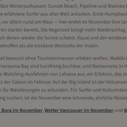
ndäre Wintersurfsaison: Sunset Beach, Pipeline und Waimea
ie erfahrene Surfer aus aller Welt anlocken. Erste Humpbac
 vor allem rund um Maui — hier endet im November ihre la
 starten bereits. Die Regenzeit bringt mehr Niederschlag 
nach denen wieder die Sonne scheint. Kauai und der windwar
roffen als die trockene Westseite der Inseln.
ii bewusst ohne Touristenmassen erleben wollen. Waikiki i
Hanauma Bay sind kurzfristig buchbar, und Restaurants in 
e-Watching-Ausfahrten von Lahaina aus, ein Erlebnis, das i
der Saison im Februar. Auf der Big Island ist der Volcanoe
für Wanderungen zu erkunden. Für Surfer und Kulturintere
ing suchen, ist der November eine lohnende, ehrliche Reisez
 Bora
im
November
,
Wetter
Vancouver
im
November
und
W