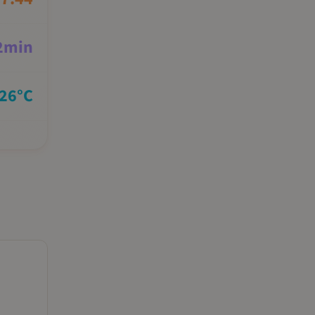
2
min
26
°C