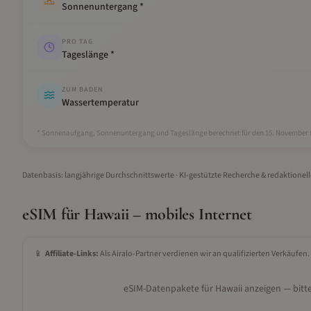
Sonnenuntergang *
PRO TAG
Tageslänge *
ZUM BADEN
Wassertemperatur
* Sonnenaufgang, Sonnenuntergang und Tageslänge berechnet für den 15.
November
Datenbasis: langjährige Durchschnittswerte · KI-gestützte Recherche & redaktionel
eSIM für
Hawaii
– mobiles Internet
📱
Affiliate-Links:
Als Airalo-Partner verdienen wir an qualifizierten Verkäufen.
eSIM-Datenpakete für
Hawaii
anzeigen — bitte