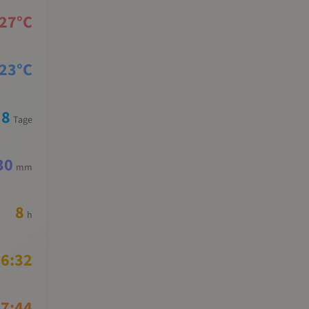
27
°C
23
°C
8
Tage
30
mm
8
h
6:32
7:44