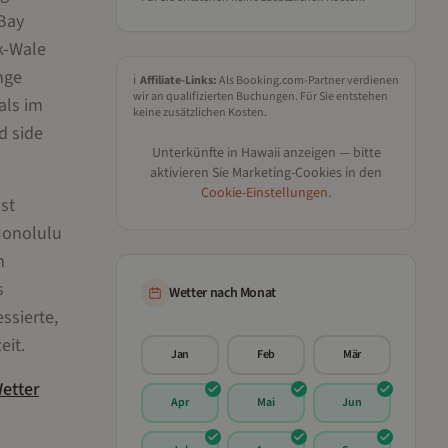
 Bay
k-Wale
nge
ℹ️
Affiliate-Links:
Als Booking.com-Partner verdienen
wir an qualifizierten Buchungen. Für Sie entstehen
als im
keine zusätzlichen Kosten.
d side
Unterkünfte in
Hawaii
anzeigen — bitte
aktivieren Sie Marketing-Cookies in den
Cookie-Einstellungen
.
st
Honolulu
m
s
Wetter nach Monat
ssierte,
eit.
Jan
Feb
Mär
etter
Apr
Mai
Jun