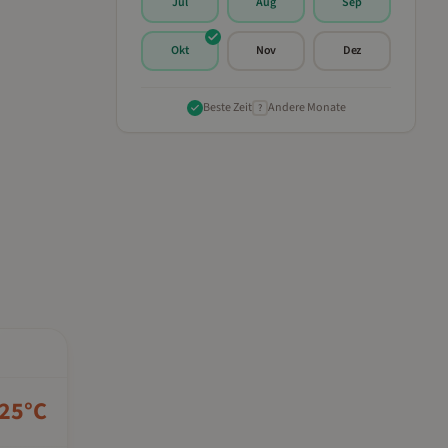
Jul
Aug
Sep
Okt
Nov
Dez
Beste Zeit
Andere Monate
?
25
°C