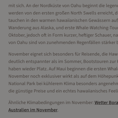
mit sich. An der Nordküste von Oahu beginnt die lege
werden von den ersten großen North Swells erreicht, d
tauchen in den warmen hawaiianischen Gewässern auf,
Wanderung aus Alaska, und erste Whale-Watching-Touren
Oktober, jedoch oft in Form kurzer, heftiger Schauer, 
von Oahu sind von zunehmenden Regenfällen stärker bet
November eignet sich besonders für Reisende, die Hawa
deutlich entspannter als im Sommer, Bootstouren zur 
haben wieder Platz. Auf Maui beginnen die ersten Whal
November noch exklusiver wirkt als auf dem Höhepunkt 
National Park bei kühlerem Klima besonders angenehm 
die günstige Preise und ein echtes hawaiianisches Feel
Ähnliche Klimabedingungen im
November
:
Wetter
Bora
Australien
im
November
.