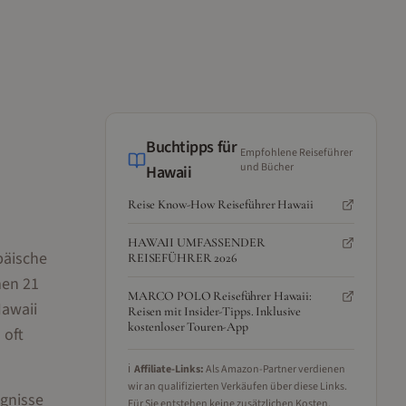
Buchtipps für
Empfohlene Reiseführer
und Bücher
Hawaii
Reise Know-How Reiseführer Hawaii
HAWAII UMFASSENDER
päische
REISEFÜHRER 2026
men 21
MARCO POLO Reiseführer Hawaii:
Hawaii
Reisen mit Insider-Tipps. Inklusive
kostenloser Touren-App
 oft
ℹ️
Affiliate-Links:
Als Amazon-Partner verdienen
wir an qualifizierten Verkäufen über diese Links.
ignisse
Für Sie entstehen keine zusätzlichen Kosten.