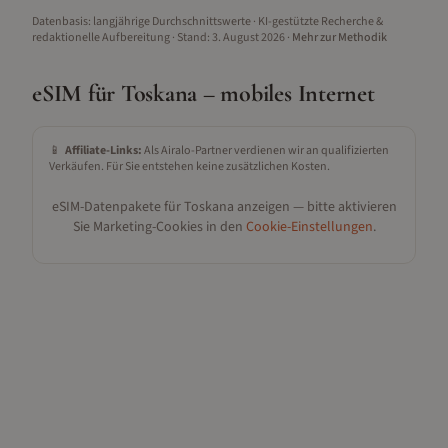
Datenbasis: langjährige Durchschnittswerte · KI-gestützte Recherche &
redaktionelle Aufbereitung
· Stand:
3. August 2026
·
Mehr zur Methodik
eSIM für
Toskana
– mobiles Internet
📱
Affiliate-Links:
Als Airalo-Partner verdienen wir an qualifizierten
Verkäufen. Für Sie entstehen keine zusätzlichen Kosten.
eSIM-Datenpakete für
Toskana
anzeigen — bitte aktivieren
Sie Marketing-Cookies in den
Cookie-Einstellungen
.