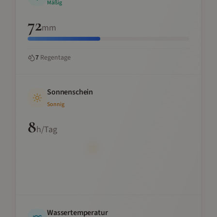
Mäßig
72
mm
7
Regentage
Sonnenschein
Sonnig
8
h/Tag
Wassertemperatur