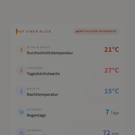
AUF EINEN BLICK
EMPFOHLENER REISEMONAT
Kennwert
Wert
21
°C
Ø TAG & NACHT
Durchschnittstemperatur
27
°C
TAGSÜBER
Tageshöchstwerte
15
°C
NACHTS
Nachttemperatur
7
IM MONAT
Tage
Regentage
72
IM MONAT
mm