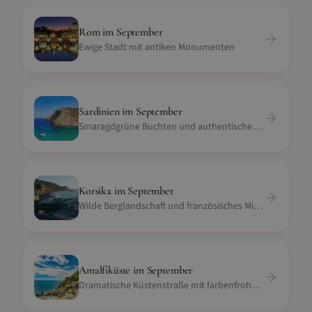
Rom
im
September
Ewige Stadt mit antiken Monumenten
Sardinien
im
September
Smaragdgrüne Buchten und authentische Kultur
Korsika
im
September
Wilde Berglandschaft und französisches Mittelmeer
Amalfiküste
im
September
Dramatische Küstenstraße mit farbenfrohen Dörfern und blauem Meer