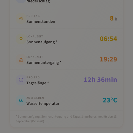
Niederschlag
8
PRO TAG
h
Sonnenstunden
06:54
LOKALZEIT
Sonnenaufgang *
19:29
LOKALZEIT
Sonnenuntergang *
12
h
36
min
PRO TAG
Tageslänge *
23
°C
ZUM BADEN
Wassertemperatur
* Sonnenaufgang, Sonnenuntergang und Tageslänge berechnet für den 15.
September
(Ortszeit).