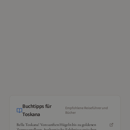
Buchtipps für
Empfohlene Reiseführer und
Bücher
Toskana
Bella Toskana! Von sanften Hügeln bis zu goldenen
Zypressenalleen: Authentische Erlebnisse zwischen