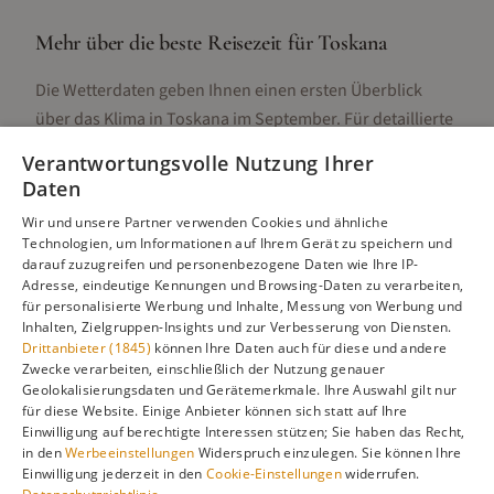
Mehr über die beste Reisezeit für
Toskana
Die Wetterdaten geben Ihnen einen ersten Überblick
über das Klima in
Toskana
im
September
. Für detaillierte
Informationen zur besten Reisezeit, regionalen
Verantwortungsvolle Nutzung Ihrer
Unterschieden, Aktivitäten und Reisetipps besuchen Sie
Daten
unsere Hauptseite:
Wir und unsere Partner verwenden Cookies und ähnliche
Technologien, um Informationen auf Ihrem Gerät zu speichern und
darauf zuzugreifen und personenbezogene Daten wie Ihre IP-
Adresse, eindeutige Kennungen und Browsing-Daten zu verarbeiten,
Alle Infos zur besten Reisezeit
Toskana
für personalisierte Werbung und Inhalte, Messung von Werbung und
Inhalten, Zielgruppen-Insights und zur Verbesserung von Diensten.
Drittanbieter (1845)
können Ihre Daten auch für diese und andere
Zwecke verarbeiten, einschließlich der Nutzung genauer
Geolokalisierungsdaten und Gerätemerkmale. Ihre Auswahl gilt nur
Gefällt dir diese Seite? Teile sie auf Pinterest!
für diese Website. Einige Anbieter können sich statt auf Ihre
Einwilligung auf berechtigte Interessen stützen; Sie haben das Recht,
Auf Pinterest merken
in den
Werbeeinstellungen
Widerspruch einzulegen. Sie können Ihre
Einwilligung jederzeit in den
Cookie-Einstellungen
widerrufen.