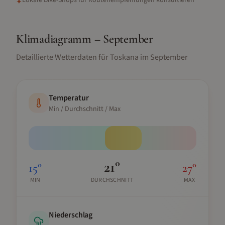
Lokale Bike-Shops für Routenempfehlungen konsultieren
✦
Klimadiagramm –
September
Detaillierte Wetterdaten für
Toskana
im
September
Temperatur
Min / Durchschnitt / Max
21
°
15
°
27
°
MIN
DURCHSCHNITT
MAX
Niederschlag