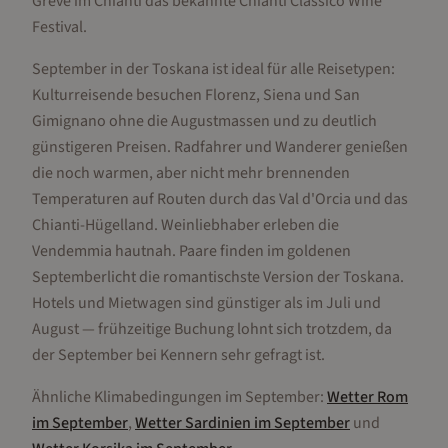
Greve im Chianti das bekannte Chianti Classico Wine
Festival.
September in der Toskana ist ideal für alle Reisetypen:
Kulturreisende besuchen Florenz, Siena und San
Gimignano ohne die Augustmassen und zu deutlich
günstigeren Preisen. Radfahrer und Wanderer genießen
die noch warmen, aber nicht mehr brennenden
Temperaturen auf Routen durch das Val d'Orcia und das
Chianti-Hügelland. Weinliebhaber erleben die
Vendemmia hautnah. Paare finden im goldenen
Septemberlicht die romantischste Version der Toskana.
Hotels und Mietwagen sind günstiger als im Juli und
August — frühzeitige Buchung lohnt sich trotzdem, da
der September bei Kennern sehr gefragt ist.
Ähnliche Klimabedingungen im
September
:
Wetter
Rom
im
September
,
Wetter
Sardinien
im
September
und