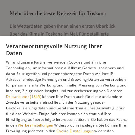
Mehr über die beste Reisezeit für
Toskana
Die Wetterdaten geben Ihnen einen ersten Überblick
über das Klima in
Toskana
im
Mai
. Für detaillierte
Informationen zur besten Reisezeit, regionalen
Verantwortungsvolle Nutzung Ihrer
Unterschieden, Aktivitäten und Reisetipps besuchen Sie
Daten
unsere Hauptseite:
Wir und unsere Partner verwenden Cookies und ähnliche
Technologien, um Informationen auf Ihrem Gerät zu speichern und
darauf zuzugreifen und personenbezogene Daten wie Ihre IP-
Adresse, eindeutige Kennungen und Browsing-Daten zu verarbeiten,
Alle Infos zur besten Reisezeit
Toskana
für personalisierte Werbung und Inhalte, Messung von Werbung und
Inhalten, Zielgruppen-Insights und zur Verbesserung von Diensten.
Drittanbieter (1845)
können Ihre Daten auch für diese und andere
Zwecke verarbeiten, einschließlich der Nutzung genauer
Geolokalisierungsdaten und Gerätemerkmale. Ihre Auswahl gilt nur
Gefällt dir diese Seite? Teile sie auf Pinterest!
für diese Website. Einige Anbieter können sich statt auf Ihre
Einwilligung auf berechtigte Interessen stützen; Sie haben das Recht,
Auf Pinterest merken
in den
Werbeeinstellungen
Widerspruch einzulegen. Sie können Ihre
Einwilligung jederzeit in den
Cookie-Einstellungen
widerrufen.