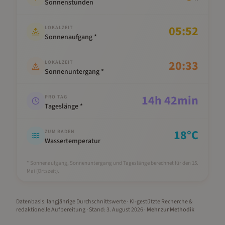
Sonnenstunden
05:52
LOKALZEIT
Sonnenaufgang *
20:33
LOKALZEIT
Sonnenuntergang *
14
h
42
min
PRO TAG
Tageslänge *
18
°C
ZUM BADEN
Wassertemperatur
* Sonnenaufgang, Sonnenuntergang und Tageslänge berechnet für den 15.
Mai
(Ortszeit).
Datenbasis: langjährige Durchschnittswerte · KI-gestützte Recherche &
redaktionelle Aufbereitung
· Stand:
3. August 2026
·
Mehr zur Methodik