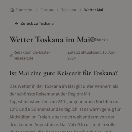
Startseite
Europa
Toskana
Wetter Mai
Zurück zu
Toskana
Wetter
Toskana
im
Mai
Merken
Redaktion die-beste-
Zuletzt aktualisiert:
10. April
·
reisezeit.de
2024
Ist
Mai
eine gute Reisezeit für
Toskana
?
Das Wetter in der Toskana im Mai gilt unter Kennern als
der schönste Reisemonat der Region: Mit
Tageshöchstwerten von 24°C, angenehmen Nächten um
12°C und 8 Sonnenstunden täglich ist es warm genug für
Aktivitäten im Freien, aber noch weit entfernt von der
drückenden Augusthitze. Das Val d'Orcia steht in voller