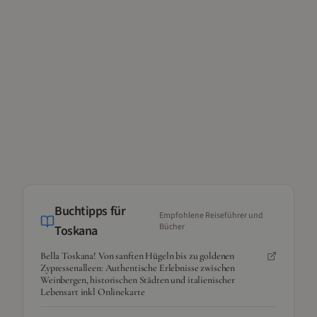
Buchtipps für
Empfohlene Reiseführer und
Bücher
Toskana
Bella Toskana! Von sanften Hügeln bis zu goldenen
Zypressenalleen: Authentische Erlebnisse zwischen
Weinbergen, historischen Städten und italienischer
Lebensart inkl Onlinekarte