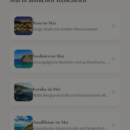
Rom
im
Mai
Ewige Stadt mit antiken Monumenten
Sardinien
im
Mai
Smaragdgrüne Buchten und authentische Kultur
Korsika
im
Mai
Wilde Berglandschaft und französisches Mittelmeer
Amalfiküste
im
Mai
Dramatische Küstenstraße mit farbenfrohen Dörfern und blauem Meer