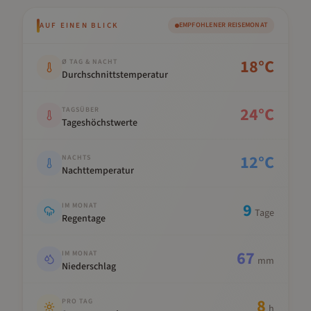
AUF EINEN BLICK
EMPFOHLENER REISEMONAT
Kennwert
Wert
18
°C
Ø TAG & NACHT
Durchschnittstemperatur
24
°C
TAGSÜBER
Tageshöchstwerte
12
°C
NACHTS
Nachttemperatur
9
IM MONAT
Tage
Regentage
67
IM MONAT
mm
Niederschlag
8
PRO TAG
h