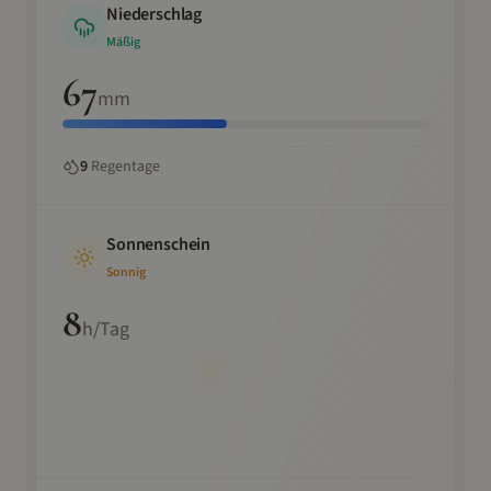
Niederschlag
Mäßig
67
mm
9
Regentage
Sonnenschein
Sonnig
8
h/Tag