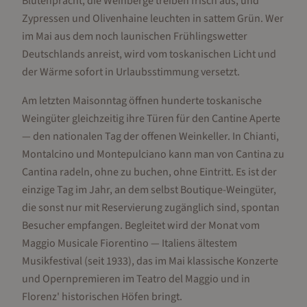
Blütenpracht, die Weinberge treiben frisch aus, und
Zypressen und Olivenhaine leuchten in sattem Grün. Wer
im Mai aus dem noch launischen Frühlingswetter
Deutschlands anreist, wird vom toskanischen Licht und
der Wärme sofort in Urlaubsstimmung versetzt.
Am letzten Maisonntag öffnen hunderte toskanische
Weingüter gleichzeitig ihre Türen für den Cantine Aperte
— den nationalen Tag der offenen Weinkeller. In Chianti,
Montalcino und Montepulciano kann man von Cantina zu
Cantina radeln, ohne zu buchen, ohne Eintritt. Es ist der
einzige Tag im Jahr, an dem selbst Boutique-Weingüter,
die sonst nur mit Reservierung zugänglich sind, spontan
Besucher empfangen. Begleitet wird der Monat vom
Maggio Musicale Fiorentino — Italiens ältestem
Musikfestival (seit 1933), das im Mai klassische Konzerte
und Opernpremieren im Teatro del Maggio und in
Florenz' historischen Höfen bringt.