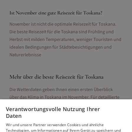
Ist November eine gute Reisezeit für Toskana?
November ist nicht die optimale Reisezeit für Toskana.
Die beste Reisezeit für die Toskana sind Frühling und
Herbst mit milden Temperaturen, weniger Touristen und
idealen Bedingungen für Städtebesichtigungen und
Naturerlebnisse
Mehr über die beste Reisezeit für
Toskana
Die Wetterdaten geben Ihnen einen ersten Überblick
über das Klima in
Toskana
im
November
. Für detaillierte
Informationen zur besten Reisezeit, regionalen
Verantwortungsvolle Nutzung Ihrer
Unterschieden, Aktivitäten und Reisetipps besuchen Sie
Daten
unsere Hauptseite:
Wir und unsere Partner verwenden Cookies und ähnliche
Technologien, um Informationen auf Ihrem Gerät zu speichern und