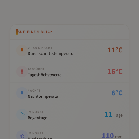
AUF EINEN BLICK
Kennwert
Wert
11
°C
Ø TAG & NACHT
Durchschnittstemperatur
16
°C
TAGSÜBER
Tageshöchstwerte
6
°C
NACHTS
Nachttemperatur
11
IM MONAT
Tage
Regentage
110
IM MONAT
mm