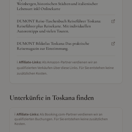
Weinbergen, historischen Städten und italienischer
Lebensart inkl Onlinekarte
DUMONT Reise-Taschenbuch Reiseführer Toskana:
Reiseführer plus Reisekarte. Mit individuellen
Autorentipps und vielen Touren.
DUMONT Bildatlas Toskana: Das praktische
Reisemagazin zur Einstimmung.
ℹ️
Affiliate-Links:
Als Amazon-Partner verdienen wir an
qualifizierten Verkäufen über diese Links. Für Sie entstehen keine
zusätzlichen Kosten.
Unterkünfte in
Toskana
finden
ℹ️
Affiliate-Links:
Als Booking.com-Partner verdienen wir an
qualifizierten Buchungen. Für Sie entstehen keine zusätzlichen
Kosten.