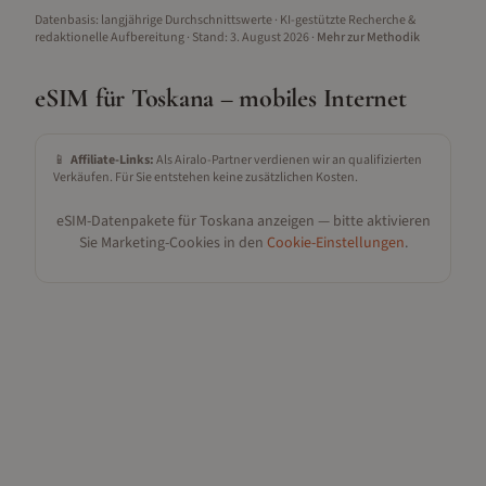
Datenbasis: langjährige Durchschnittswerte · KI-gestützte Recherche &
redaktionelle Aufbereitung
· Stand:
3. August 2026
·
Mehr zur Methodik
eSIM für
Toskana
– mobiles Internet
📱
Affiliate-Links:
Als Airalo-Partner verdienen wir an qualifizierten
Verkäufen. Für Sie entstehen keine zusätzlichen Kosten.
eSIM-Datenpakete für
Toskana
anzeigen — bitte aktivieren
Sie Marketing-Cookies in den
Cookie-Einstellungen
.