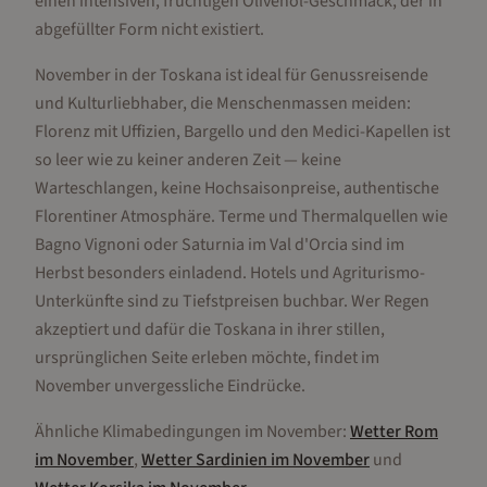
einen intensiven, fruchtigen Olivenöl-Geschmack, der in
abgefüllter Form nicht existiert.
November in der Toskana ist ideal für Genussreisende
und Kulturliebhaber, die Menschenmassen meiden:
Florenz mit Uffizien, Bargello und den Medici-Kapellen ist
so leer wie zu keiner anderen Zeit — keine
Warteschlangen, keine Hochsaisonpreise, authentische
Florentiner Atmosphäre. Terme und Thermalquellen wie
Bagno Vignoni oder Saturnia im Val d'Orcia sind im
Herbst besonders einladend. Hotels und Agriturismo-
Unterkünfte sind zu Tiefstpreisen buchbar. Wer Regen
akzeptiert und dafür die Toskana in ihrer stillen,
ursprünglichen Seite erleben möchte, findet im
November unvergessliche Eindrücke.
Ähnliche Klimabedingungen im
November
:
Wetter
Rom
im
November
,
Wetter
Sardinien
im
November
und