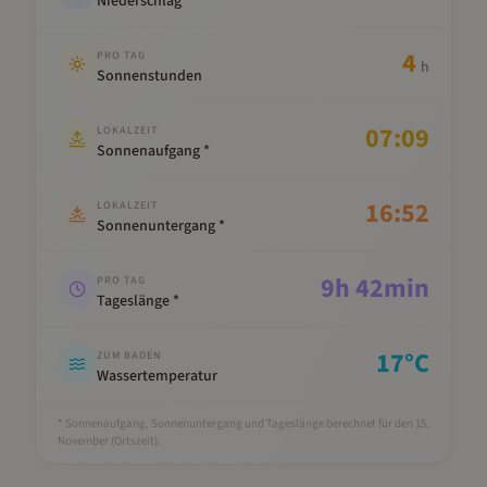
Niederschlag
4
PRO TAG
h
Sonnenstunden
07:09
LOKALZEIT
Sonnenaufgang *
16:52
LOKALZEIT
Sonnenuntergang *
9
h
42
min
PRO TAG
Tageslänge *
17
°C
ZUM BADEN
Wassertemperatur
* Sonnenaufgang, Sonnenuntergang und Tageslänge berechnet für den 15.
November
(Ortszeit).