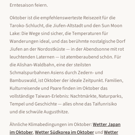
Erntesaison feiern.
Oktober ist die empfehlenswerteste Reisezeit für die
Taroko-Schlucht, die Jiufen-Altstadt und den Sun Moon
Lake: Die Wege sind sicher, die Temperaturen für
Wanderungen ideal, und das berühmte nostalgische Dorf
Jiufen an der Nordostküste — in der Abendsonne mit rot
leuchtenden Laternen — ist atemberaubend schön. Für
die Alishan-Waldbahn, eine der steilsten
Schmalspurbahnen Asiens durch Zedern- und
Bambuswald, ist Oktober der ideale Zeitpunkt. Familien,
Kulturreisende und Paare finden im Oktober das
vollständige Taiwan-Erlebnis: Nachtmärkte, Naturparks,
Tempel und Geschichte — alles ohne das Taifunrisiko
und die schwüle Augusthitze.
Ähnliche Klimabedingungen im
Oktober
:
Wetter
Japan
im
Oktober
,
Wetter
Südkorea
im
Oktober
und
Wetter