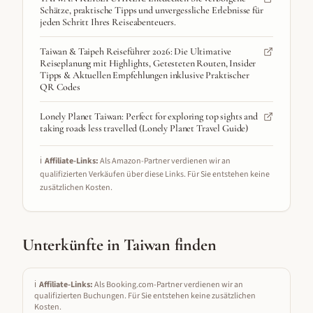
Schätze, praktische Tipps und unvergessliche Erlebnisse für
jeden Schritt Ihres Reiseabenteuers.
Taiwan & Taipeh Reiseführer 2026: Die Ultimative
Reiseplanung mit Highlights, Getesteten Routen, Insider
Tipps & Aktuellen Empfehlungen inklusive Praktischer
QR Codes
Lonely Planet Taiwan: Perfect for exploring top sights and
taking roads less travelled (Lonely Planet Travel Guide)
ℹ️
Affiliate-Links:
Als Amazon-Partner verdienen wir an
qualifizierten Verkäufen über diese Links. Für Sie entstehen keine
zusätzlichen Kosten.
Unterkünfte in
Taiwan
finden
ℹ️
Affiliate-Links:
Als Booking.com-Partner verdienen wir an
qualifizierten Buchungen. Für Sie entstehen keine zusätzlichen
Kosten.