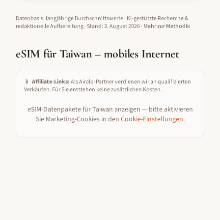
Datenbasis: langjährige Durchschnittswerte · KI-gestützte Recherche &
redaktionelle Aufbereitung
· Stand:
3. August 2026
·
Mehr zur Methodik
eSIM für
Taiwan
– mobiles Internet
📱
Affiliate-Links:
Als Airalo-Partner verdienen wir an qualifizierten
Verkäufen. Für Sie entstehen keine zusätzlichen Kosten.
eSIM-Datenpakete für
Taiwan
anzeigen — bitte aktivieren
Sie Marketing-Cookies in den
Cookie-Einstellungen
.