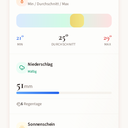
Min / Durchschnitt / Max
25
°
21
°
29
°
MIN
DURCHSCHNITT
MAX
Niederschlag
Mäßig
51
mm
6
Regentage
Sonnenschein