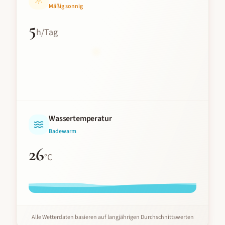
Mäßig sonnig
5
h/Tag
Wassertemperatur
Badewarm
26
°C
Alle Wetterdaten basieren auf langjährigen Durchschnittswerten