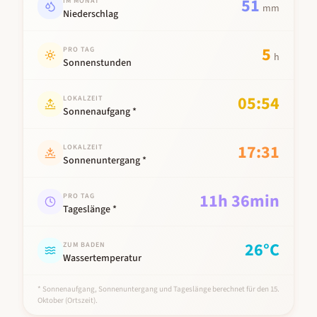
51
IM MONAT
mm
Niederschlag
5
PRO TAG
h
Sonnenstunden
05:54
LOKALZEIT
Sonnenaufgang *
17:31
LOKALZEIT
Sonnenuntergang *
11
h
36
min
PRO TAG
Tageslänge *
26
°C
ZUM BADEN
Wassertemperatur
* Sonnenaufgang, Sonnenuntergang und Tageslänge berechnet für den 15.
Oktober
(Ortszeit).