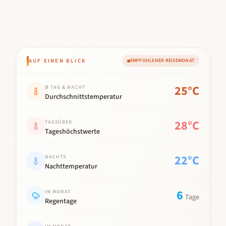
AUF EINEN BLICK
EMPFOHLENER REISEMONAT
Kennwert
Wert
25
°C
Ø TAG & NACHT
Durchschnittstemperatur
28
°C
TAGSÜBER
Tageshöchstwerte
22
°C
NACHTS
Nachttemperatur
6
IM MONAT
Tage
Regentage