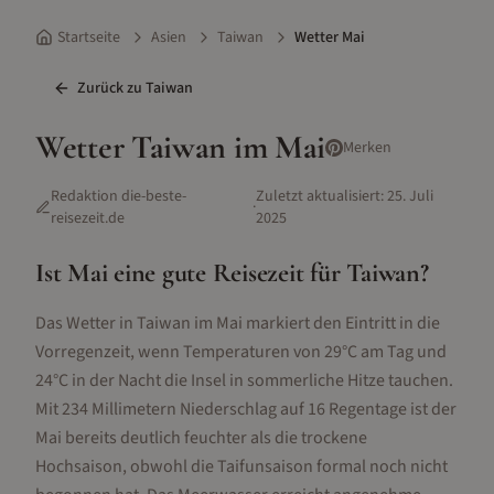
Startseite
Asien
Taiwan
Wetter Mai
Zurück zu
Taiwan
Wetter
Taiwan
im
Mai
Merken
Redaktion die-beste-
Zuletzt aktualisiert:
25. Juli
·
reisezeit.de
2025
Ist
Mai
eine gute Reisezeit für
Taiwan
?
Das Wetter in Taiwan im Mai markiert den Eintritt in die
Vorregenzeit, wenn Temperaturen von 29°C am Tag und
24°C in der Nacht die Insel in sommerliche Hitze tauchen.
Mit 234 Millimetern Niederschlag auf 16 Regentage ist der
Mai bereits deutlich feuchter als die trockene
Hochsaison, obwohl die Taifunsaison formal noch nicht