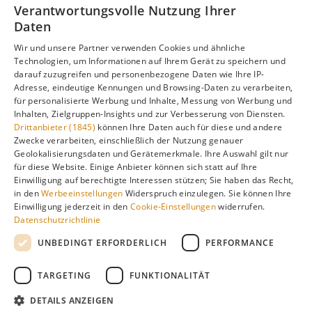
Informationen zur besten Reisezeit, regionalen
Verantwortungsvolle Nutzung Ihrer
Unterschieden, Aktivitäten und Reisetipps besuchen Sie
Daten
unsere Hauptseite:
Wir und unsere Partner verwenden Cookies und ähnliche
Technologien, um Informationen auf Ihrem Gerät zu speichern und
darauf zuzugreifen und personenbezogene Daten wie Ihre IP-
Adresse, eindeutige Kennungen und Browsing-Daten zu verarbeiten,
Alle Infos zur besten Reisezeit
Taiwan
für personalisierte Werbung und Inhalte, Messung von Werbung und
Inhalten, Zielgruppen-Insights und zur Verbesserung von Diensten.
Drittanbieter (1845)
können Ihre Daten auch für diese und andere
Zwecke verarbeiten, einschließlich der Nutzung genauer
Geolokalisierungsdaten und Gerätemerkmale. Ihre Auswahl gilt nur
Gefällt dir diese Seite? Teile sie auf Pinterest!
für diese Website. Einige Anbieter können sich statt auf Ihre
Einwilligung auf berechtigte Interessen stützen; Sie haben das Recht,
Auf Pinterest merken
in den
Werbeeinstellungen
Widerspruch einzulegen. Sie können Ihre
Einwilligung jederzeit in den
Cookie-Einstellungen
widerrufen.
Datenschutzrichtlinie
UNBEDINGT ERFORDERLICH
PERFORMANCE
TARGETING
FUNKTIONALITÄT
Über
Cookie-
Impressum
Datenschutz
uns
Einstellungen
DETAILS ANZEIGEN
Klimadaten: langjährige Durchschnittswerte · KI-gestützte