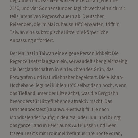
begonnen hat. Das Meerwasser erreicht angenehme
26°C, und vier Sonnenstunden täglich wechseln sich mit
teils intensiven Regenschauern ab. Deutschen
Reisenden, die im Mai zuhause 18°C erwarten, trifft in
Taiwan eine subtropische Hitze, die körperliche
Anpassung erfordert.
Der Mai hat in Taiwan eine eigene Persönlichkeit: Die
Regenzeit setzt langsam ein, verwandelt aber gleichzeitig
die Berglandschaften in ein leuchtendes Grün, das
Fotografen und Naturliebhaber begeistert. Die Alishan-
Hochebene liegt bei kühlen 15°C selbst dann noch, wenn
das Tiefland unter der Hitze ächzt, was die Bergbahn
besonders für Hitzefliehende attraktiv macht. Das
Drachenboosfest (Duanwu-Festival) fällt je nach
Mondkalender häufig in den Mai oder Juni und bringt
das ganze Land in Feierlaune: Auf Flüssen und Seen
tragen Teams mit Trommelrhythmus ihre Boote voran,