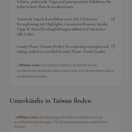
Schätze, praktische Tipps und unvergessliche Erlebnisse für
jeden Schritt Ihres Reiseabenteuers.
Taiwan & Taipeh Reiseführer 2026: Die Ultimative
Reiseplanung mit Highlights, Getesteten Routen, Insider
Tipps & Aktuellen Empfehlungen inklusive Praktischer
QR Codes
Lonely Planet Taiwan: Perfect for exploring top sights and
taking roads less travelled (Lonely Planet Travel Guide)
ℹ️
Affiliate-Links:
Als Amazon-Partner verdienen wir an
qualifizierten Verkäufen über diese Links. Für Sie entstehen keine
zusätzlichen Kosten.
Unterkünfte in
Taiwan
finden
ℹ️
Affiliate-Links:
Als Booking.com-Partner verdienen wir an
qualifizierten Buchungen. Für Sie entstehen keine zusätzlichen
Kosten.