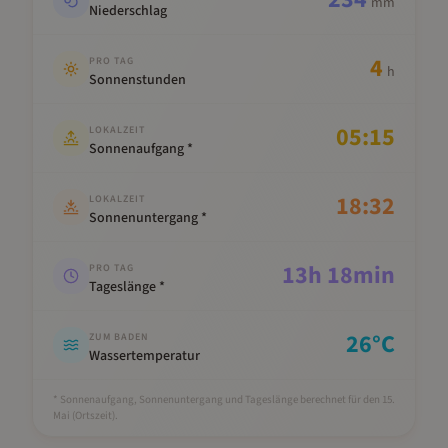
mm
Niederschlag
4
PRO TAG
h
Sonnenstunden
05:15
LOKALZEIT
Sonnenaufgang *
18:32
LOKALZEIT
Sonnenuntergang *
13
h
18
min
PRO TAG
Tageslänge *
26
°C
ZUM BADEN
Wassertemperatur
* Sonnenaufgang, Sonnenuntergang und Tageslänge berechnet für den 15.
Mai
(Ortszeit).