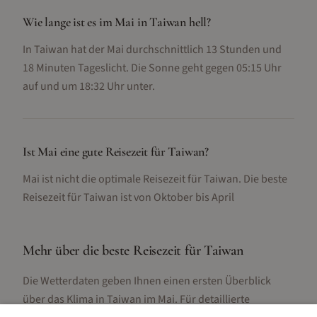
Wie lange ist es im Mai in Taiwan hell?
In Taiwan hat der Mai durchschnittlich 13 Stunden und
18 Minuten Tageslicht. Die Sonne geht gegen 05:15 Uhr
auf und um 18:32 Uhr unter.
Ist Mai eine gute Reisezeit für Taiwan?
Mai ist nicht die optimale Reisezeit für Taiwan. Die beste
Reisezeit für Taiwan ist von Oktober bis April
Mehr über die beste Reisezeit für
Taiwan
Die Wetterdaten geben Ihnen einen ersten Überblick
über das Klima in
Taiwan
im
Mai
. Für detaillierte