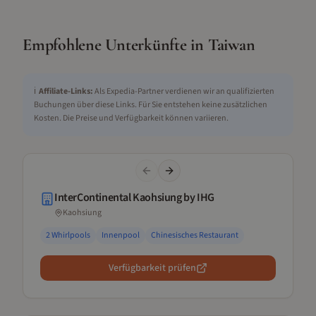
Empfohlene Unterkünfte in
Taiwan
ℹ️
Affiliate-Links:
Als Expedia-Partner verdienen wir an qualifizierten
Buchungen über diese Links. Für Sie entstehen keine zusätzlichen
Kosten. Die Preise und Verfügbarkeit können variieren.
Previous slide
Next slide
InterContinental Kaohsiung by IHG
Kaohsiung
2 Whirlpools
Innenpool
Chinesisches Restaurant
Verfügbarkeit prüfen