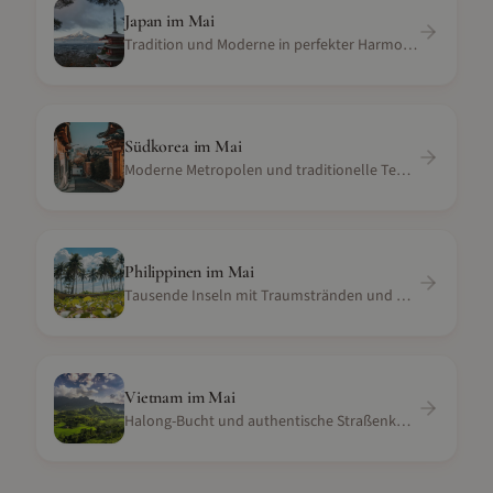
Japan
im
Mai
Tradition und Moderne in perfekter Harmonie
Südkorea
im
Mai
Moderne Metropolen und traditionelle Tempel
Philippinen
im
Mai
Tausende Inseln mit Traumstränden und Tauchspots
Vietnam
im
Mai
Halong-Bucht und authentische Straßenküche