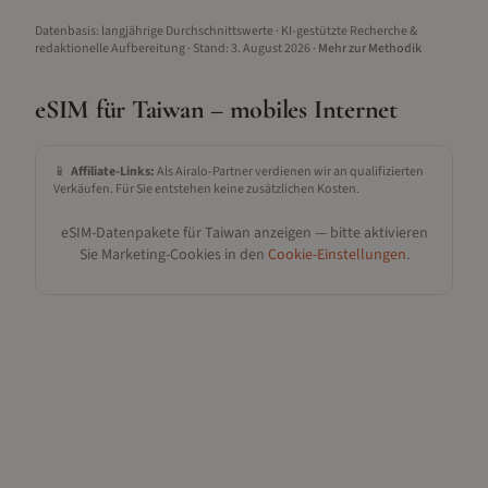
Datenbasis: langjährige Durchschnittswerte · KI-gestützte Recherche &
redaktionelle Aufbereitung
· Stand:
3. August 2026
·
Mehr zur Methodik
eSIM für
Taiwan
– mobiles Internet
📱
Affiliate-Links:
Als Airalo-Partner verdienen wir an qualifizierten
Verkäufen. Für Sie entstehen keine zusätzlichen Kosten.
eSIM-Datenpakete für
Taiwan
anzeigen — bitte aktivieren
Sie Marketing-Cookies in den
Cookie-Einstellungen
.