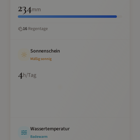
234
mm
16
Regentage
Sonnenschein
Mäßig sonnig
4
h/Tag
Wassertemperatur
Badewarm