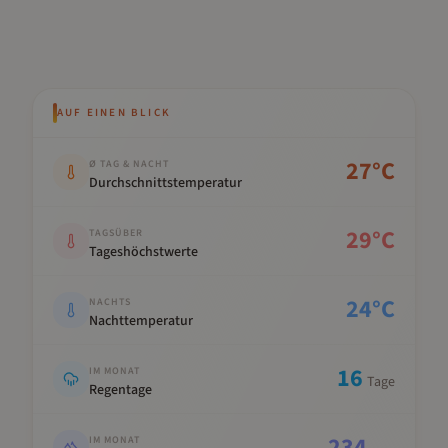
AUF EINEN BLICK
Kennwert
Wert
27
°C
Ø TAG & NACHT
Durchschnittstemperatur
29
°C
TAGSÜBER
Tageshöchstwerte
24
°C
NACHTS
Nachttemperatur
16
IM MONAT
Tage
Regentage
234
IM MONAT