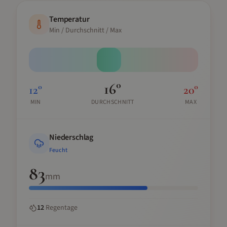
Temperatur
Min / Durchschnitt / Max
16
°
12
°
20
°
MIN
DURCHSCHNITT
MAX
Niederschlag
Feucht
83
mm
12
Regentage