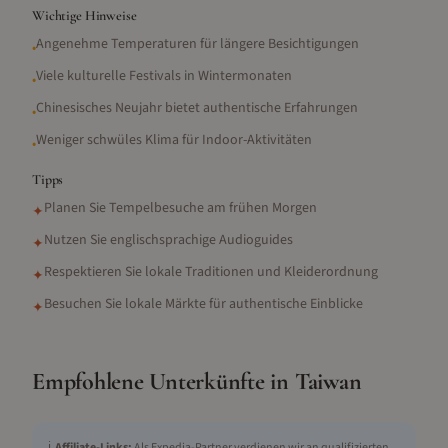
Wichtige Hinweise
Angenehme Temperaturen für längere Besichtigungen
•
Viele kulturelle Festivals in Wintermonaten
•
Chinesisches Neujahr bietet authentische Erfahrungen
•
Weniger schwüles Klima für Indoor-Aktivitäten
•
Tipps
Planen Sie Tempelbesuche am frühen Morgen
✦
Nutzen Sie englischsprachige Audioguides
✦
Respektieren Sie lokale Traditionen und Kleiderordnung
✦
Besuchen Sie lokale Märkte für authentische Einblicke
✦
Empfohlene Unterkünfte in
Taiwan
ℹ️
Affiliate-Links:
Als Expedia-Partner verdienen wir an qualifizierten