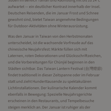
Süden im Bereich Tainan und Kaohsiung mit bis zu 24°C
aufwartet — ein deutlicher Kontrast innerhalb der Insel.
Deutschen Reisenden, die im Januar Frost und Schnee
gewohnt sind, bietet Taiwan angenehme Bedingungen
für Outdoor-Aktivitäten ohne Winterausrüstung.
Was den Januar in Taiwan von den Herbstmonaten
unterscheidet, ist die wachsende Vorfreude auf das
chinesische Neujahrsfest: Märkte füllen sich mit
Laternen, roten Dekorationen und Glücksschriftzeichen,
und die Vorbereitungen für Chūnjié beginnen in den
Städten sichtbar. Das Taiwan Lantern Festival (台灣燈節)
findet traditionell in dieser Zeitspanne oder im Februar
statt und zieht Hunderttausende zu spektakulären
Lichtinstallationen. Der kulinarische Kalender kommt
ebenfalls in Bewegung: Spezielle Neujahrsgerichte
erscheinen in den Restaurants, und Tempelbesuche
steigen merklich an. Der Januar ist ruhiger als der