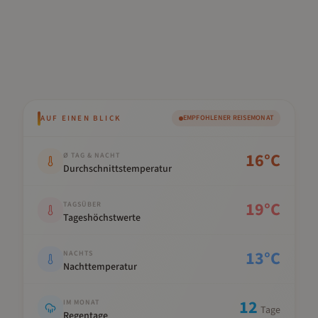
AUF EINEN BLICK
EMPFOHLENER REISEMONAT
Kennwert
Wert
16
°C
Ø TAG & NACHT
Durchschnittstemperatur
19
°C
TAGSÜBER
Tageshöchstwerte
13
°C
NACHTS
Nachttemperatur
12
IM MONAT
Tage
Regentage