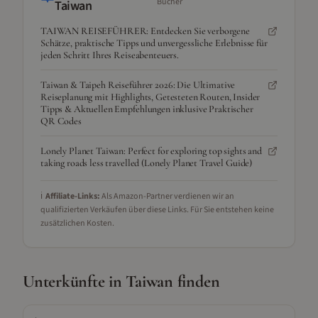
Bücher
Taiwan
TAIWAN REISEFÜHRER: Entdecken Sie verborgene
Schätze, praktische Tipps und unvergessliche Erlebnisse für
jeden Schritt Ihres Reiseabenteuers.
Taiwan & Taipeh Reiseführer 2026: Die Ultimative
Reiseplanung mit Highlights, Getesteten Routen, Insider
Tipps & Aktuellen Empfehlungen inklusive Praktischer
QR Codes
Lonely Planet Taiwan: Perfect for exploring top sights and
taking roads less travelled (Lonely Planet Travel Guide)
ℹ️
Affiliate-Links:
Als Amazon-Partner verdienen wir an
qualifizierten Verkäufen über diese Links. Für Sie entstehen keine
zusätzlichen Kosten.
Unterkünfte in
Taiwan
finden