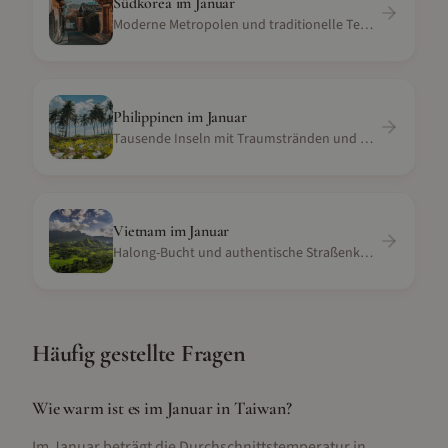
Südkorea
im
Januar
Moderne Metropolen und traditionelle Tempel
Philippinen
im
Januar
Tausende Inseln mit Traumstränden und Tauchspots
Vietnam
im
Januar
Halong-Bucht und authentische Straßenküche
Häufig gestellte Fragen
Wie warm ist es im Januar in Taiwan?
Im Januar beträgt die Durchschnittstemperatur in