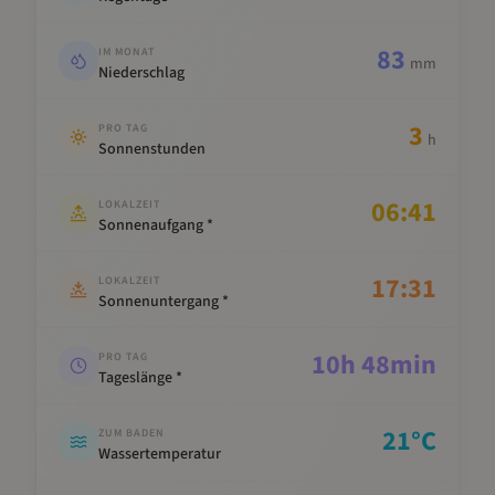
83
IM MONAT
mm
Niederschlag
3
PRO TAG
h
Sonnenstunden
06:41
LOKALZEIT
Sonnenaufgang *
17:31
LOKALZEIT
Sonnenuntergang *
10
h
48
min
PRO TAG
Tageslänge *
21
°C
ZUM BADEN
Wassertemperatur