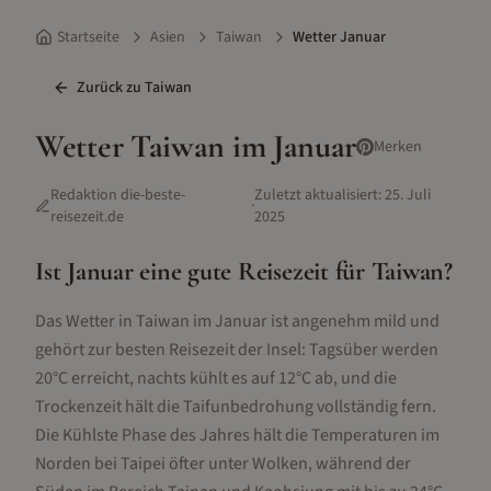
Startseite
Asien
Taiwan
Wetter Januar
Zurück zu
Taiwan
Wetter
Taiwan
im
Januar
Merken
Redaktion die-beste-
Zuletzt aktualisiert:
25. Juli
·
reisezeit.de
2025
Ist
Januar
eine gute Reisezeit für
Taiwan
?
Das Wetter in Taiwan im Januar ist angenehm mild und
gehört zur besten Reisezeit der Insel: Tagsüber werden
20°C erreicht, nachts kühlt es auf 12°C ab, und die
Trockenzeit hält die Taifunbedrohung vollständig fern.
Die Kühlste Phase des Jahres hält die Temperaturen im
Norden bei Taipei öfter unter Wolken, während der