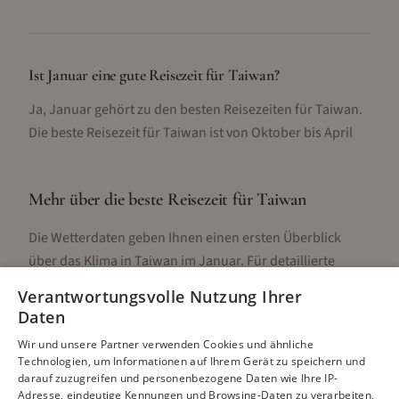
Ist Januar eine gute Reisezeit für Taiwan?
Ja, Januar gehört zu den besten Reisezeiten für Taiwan.
Die beste Reisezeit für Taiwan ist von Oktober bis April
Mehr über die beste Reisezeit für
Taiwan
Die Wetterdaten geben Ihnen einen ersten Überblick
über das Klima in
Taiwan
im
Januar
. Für detaillierte
Informationen zur besten Reisezeit, regionalen
Verantwortungsvolle Nutzung Ihrer
Unterschieden, Aktivitäten und Reisetipps besuchen Sie
Daten
unsere Hauptseite:
Wir und unsere Partner verwenden Cookies und ähnliche
Technologien, um Informationen auf Ihrem Gerät zu speichern und
darauf zuzugreifen und personenbezogene Daten wie Ihre IP-
Adresse, eindeutige Kennungen und Browsing-Daten zu verarbeiten,