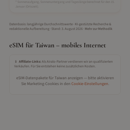
* Sonnenaufgang, Sonnenuntergang und Tageslänge berechnet für den 15.
Januar
(Ortszeit).
Datenbasis: langjährige Durchschnittswerte · KI-gestützte Recherche &
redaktionelle Aufbereitung
· Stand:
3. August 2026
·
Mehr zur Methodik
eSIM für
Taiwan
– mobiles Internet
📱
Affiliate-Links:
Als Airalo-Partner verdienen wir an qualifizierten
Verkäufen. Für Sie entstehen keine zusätzlichen Kosten.
eSIM-Datenpakete für
Taiwan
anzeigen — bitte aktivieren
Sie Marketing-Cookies in den
Cookie-Einstellungen
.