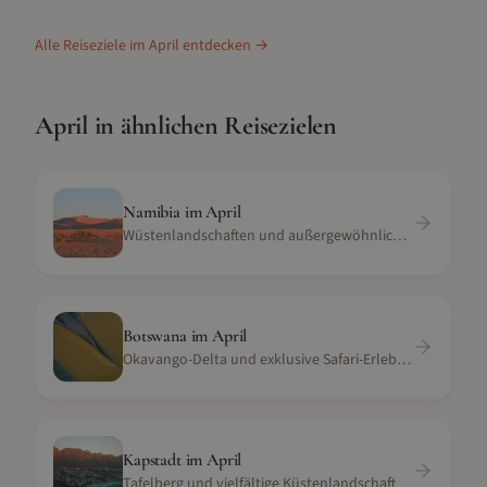
Alle Reiseziele im
April
entdecken →
April
in ähnlichen Reisezielen
Namibia
im
April
Wüstenlandschaften und außergewöhnliche Safaris
Botswana
im
April
Okavango-Delta und exklusive Safari-Erlebnisse
Kapstadt
im
April
Tafelberg und vielfältige Küstenlandschaft