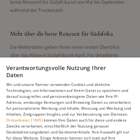
beste Reisezeit für Südafrika ist von Mai bis September
während der Trockenzeit
Mehr über die beste Reisezeit für
Südafrika
Die Wetterdaten geben Ihnen einen ersten Überblick
über das Klima in
Südafrika
im
April
. Für detaillierte
Informationen zur besten Reisezeit, regionalen
Verantwortungsvolle Nutzung Ihrer
Unterschieden, Aktivitäten und Reisetipps besuchen Sie
Daten
unsere Hauptseite:
Wir und unsere Partner verwenden Cookies und ähnliche
Technologien, um Informationen auf Ihrem Gerät zu speichern und
darauf zuzugreifen und personenbezogene Daten wie Ihre IP-
Adresse, eindeutige Kennungen und Browsing-Daten zu verarbeiten,
Alle Infos zur besten Reisezeit
Südafrika
für personalisierte Werbung und Inhalte, Messung von Werbung und
Inhalten, Zielgruppen-Insights und zur Verbesserung von Diensten.
Drittanbieter (1845)
können Ihre Daten auch für diese und andere
Zwecke verarbeiten, einschließlich der Nutzung genauer
Geolokalisierungsdaten und Gerätemerkmale. Ihre Auswahl gilt nur
Gefällt dir diese Seite? Teile sie auf Pinterest!
für diese Website. Einige Anbieter können sich statt auf Ihre