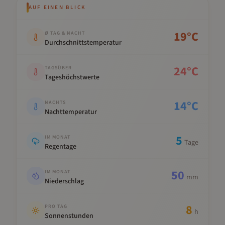
AUF EINEN BLICK
Kennwert
Wert
19
°C
Ø TAG & NACHT
Durchschnittstemperatur
24
°C
TAGSÜBER
Tageshöchstwerte
14
°C
NACHTS
Nachttemperatur
5
IM MONAT
Tage
Regentage
50
IM MONAT
mm
Niederschlag
8
PRO TAG
h
Sonnenstunden