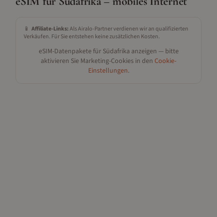
eSIM für
Südafrika
– mobiles Internet
📱
Affiliate-Links:
Als Airalo-Partner verdienen wir an qualifizierten
Verkäufen. Für Sie entstehen keine zusätzlichen Kosten.
eSIM-Datenpakete für
Südafrika
anzeigen — bitte
aktivieren Sie Marketing-Cookies in den
Cookie-
Einstellungen
.