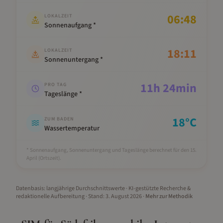
06:48
LOKALZEIT
Sonnenaufgang *
18:11
LOKALZEIT
Sonnenuntergang *
11
h
24
min
PRO TAG
Tageslänge *
18
°C
ZUM BADEN
Wassertemperatur
* Sonnenaufgang, Sonnenuntergang und Tageslänge berechnet für den 15.
April
(Ortszeit).
Datenbasis: langjährige Durchschnittswerte · KI-gestützte Recherche &
redaktionelle Aufbereitung
· Stand:
3. August 2026
·
Mehr zur Methodik