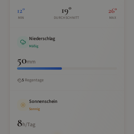
19
°
12
°
26
°
MIN
DURCHSCHNITT
MAX
Niederschlag
Mäßig
50
mm
5
Regentage
Sonnenschein
Sonnig
8
h/Tag