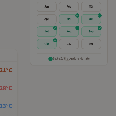
Jan
Feb
Mär
Apr
Mai
Jun
Jul
Aug
Sep
Okt
Nov
Dez
Beste Zeit
Andere Monate
?
21
°C
28
°C
13
°C