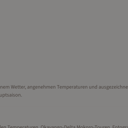
rockenem Wetter, angenehmen Temperaturen und ausgezeichn
uptsaison.
ilden Temperaturen, Okavango-Delta Mokoro-Touren, Fotogr