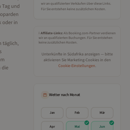
wir an qualifizierten Verkäufen über diese Links.
en Tag und
Für Sie entstehen keine zusätzlichen Kosten.
eoparden
 oder in
ℹ️
Affiliate-Links:
Als Booking.com-Partner verdienen
wir an qualifizierten Buchungen. Für Sie entstehen
 täglich,
keine zusätzlichen Kosten.
s
Unterkünfte in
Südafrika
anzeigen — bitte
dem
aktivieren Sie Marketing-Cookies in den
Cookie-Einstellungen
.
 die
Wetter nach Monat
Jan
Feb
Mär
Apr
Mai
Jun