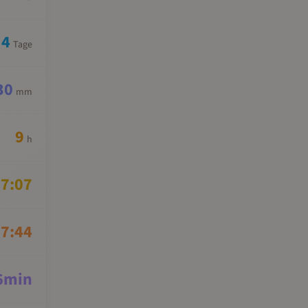
4
Tage
30
mm
9
h
7:07
7:44
6
min