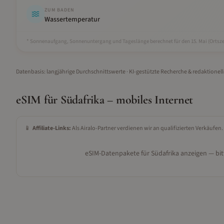
ZUM BADEN
Wassertemperatur
* Sonnenaufgang, Sonnenuntergang und Tageslänge berechnet für den 15.
Mai
(Ortsze
Datenbasis: langjährige Durchschnittswerte · KI-gestützte Recherche & redaktionel
eSIM für
Südafrika
– mobiles Internet
📱
Affiliate-Links:
Als Airalo-Partner verdienen wir an qualifizierten Verkäufen.
eSIM-Datenpakete für
Südafrika
anzeigen — bitt