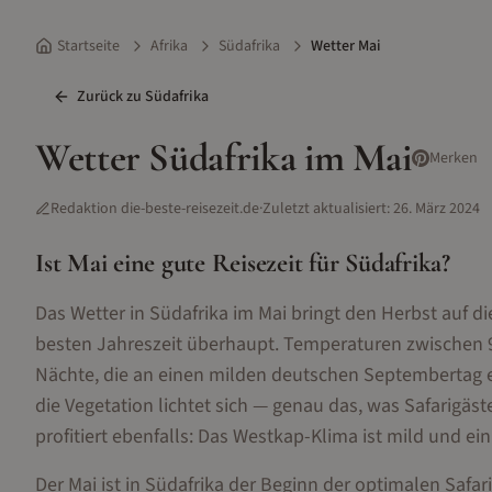
Startseite
Afrika
Südafrika
Wetter Mai
Zurück zu
Südafrika
Wetter
Südafrika
im
Mai
Merken
Redaktion die-beste-reisezeit.de
·
Zuletzt aktualisiert:
26. März 2024
Ist
Mai
eine gute Reisezeit für
Südafrika
?
Das Wetter in Südafrika im Mai bringt den Herbst auf d
besten Jahreszeit überhaupt. Temperaturen zwischen
Nächte, die an einen milden deutschen Septembertag er
die Vegetation lichtet sich — genau das, was Safarigä
profitiert ebenfalls: Das Westkap-Klima ist mild und ei
Der Mai ist in Südafrika der Beginn der optimalen Safa