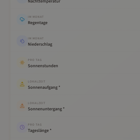
Nachttemperatur
IM MONAT
Regentage
IM MONAT
Niederschlag
PRO TAG
Sonnenstunden
LOKALZEIT
Sonnenaufgang *
LOKALZEIT
Sonnenuntergang *
PRO TAG
Tageslänge *