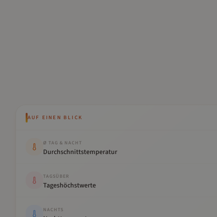
AUF EINEN BLICK
Kennwert
Wert
Ø TAG & NACHT
Durchschnittstemperatur
TAGSÜBER
Tageshöchstwerte
NACHTS