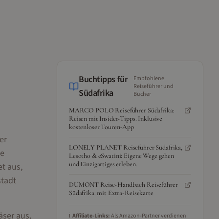
Buchtipps für
Empfohlene
Reiseführer und
Südafrika
Bücher
MARCO POLO Reiseführer Südafrika:
Reisen mit Insider-Tipps. Inklusive
kostenloser Touren-App
er
LONELY PLANET Reiseführer Südafrika,
le
Lesotho & eSwatini: Eigene Wege gehen
und Einzigartiges erleben.
t aus,
stadt
DUMONT Reise-Handbuch Reiseführer
Südafrika: mit Extra-Reisekarte
äser aus,
ℹ️
Affiliate-Links:
Als Amazon-Partner verdienen