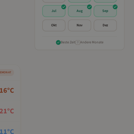
Jul
Aug
Sep
Okt
Nov
Dez
Beste Zeit
Andere Monate
?
SEMONAT
16
°C
21
°C
11
°C