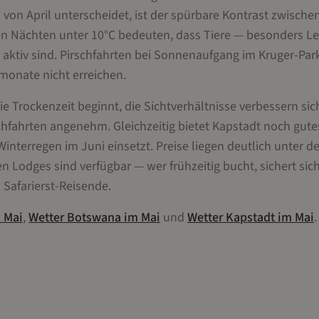
ai von April unterscheidet, ist der spürbare Kontrast zwisch
n Nächten unter 10°C bedeuten, dass Tiere — besonders L
tiv sind. Pirschfahrten bei Sonnenaufgang im Kruger-Park
rmonate nicht erreichen.
ie Trockenzeit beginnt, die Sichtverhältnisse verbessern sich
fahrten angenehm. Gleichzeitig bietet Kapstadt noch gute
interregen im Juni einsetzt. Preise liegen deutlich unter 
Lodges sind verfügbar — wer frühzeitig bucht, sichert sich
 Safarierst-Reisende.
m
Mai
,
Wetter
Botswana
im
Mai
und
Wetter
Kapstadt
im
Mai
.