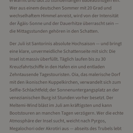
erwärmt und lädt zu stundenlangen Badeausflügen ein.
Wer aus einem deutschen Sommer mit 20 Grad und
wechselhaftem Himmel anreist, wird von der Intensität
der Ägäis-Sonne und der Dauerhitze überrascht sein —
die Mittagsstunden gehören in den Schatten.
Der Juli ist Santorinis absolute Hochsaison — und bringt
eine klare, unvermeidliche Schattenseite mit sich: Die
Insel ist massiv überfüllt. Täglich laufen bis zu 30
Kreuzfahrtschiffe in den Hafen ein und entladen
Zehntausende Tagestouristen. Oia, das malerische Dorf
mit den ikonischen Kuppelkirchen, verwandelt sich zum
Selfie-Schlachtfeld; der Sonnenuntergangsplatz an der
venezianischen Burg ist Stunden vorher besetzt. Der
Meltemi-Wind bläst im Juli am kräftigsten und kann
Bootstouren an manchen Tagen verzögern. Wer die echte
Atmosphäre der Insel sucht, weicht nach Pyrgos,
Megalochori oder Akrotiri aus — abseits des Trubels lebt