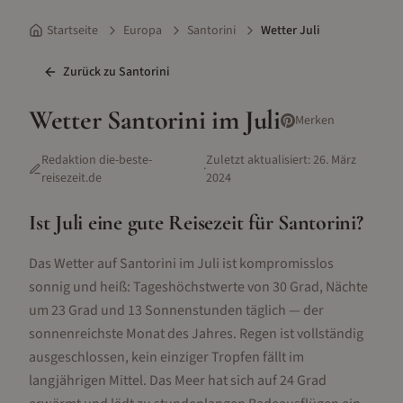
Startseite
Europa
Santorini
Wetter Juli
Zurück zu
Santorini
Wetter
Santorini
im
Juli
Merken
Redaktion die-beste-
Zuletzt aktualisiert:
26. März
·
reisezeit.de
2024
Ist
Juli
eine gute Reisezeit für
Santorini
?
Das Wetter auf Santorini im Juli ist kompromisslos
sonnig und heiß: Tageshöchstwerte von 30 Grad, Nächte
um 23 Grad und 13 Sonnenstunden täglich — der
sonnenreichste Monat des Jahres. Regen ist vollständig
ausgeschlossen, kein einziger Tropfen fällt im
langjährigen Mittel. Das Meer hat sich auf 24 Grad