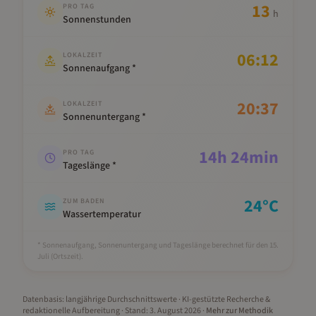
13
PRO TAG
h
Sonnenstunden
06:12
LOKALZEIT
Sonnenaufgang *
20:37
LOKALZEIT
Sonnenuntergang *
14
h
24
min
PRO TAG
Tageslänge *
24
°C
ZUM BADEN
Wassertemperatur
* Sonnenaufgang, Sonnenuntergang und Tageslänge berechnet für den 15.
Juli
(Ortszeit).
Datenbasis: langjährige Durchschnittswerte · KI-gestützte Recherche &
redaktionelle Aufbereitung
· Stand:
3. August 2026
·
Mehr zur Methodik