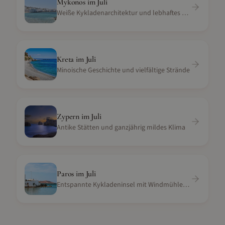
Mykonos
im
Juli
Weiße Kykladenarchitektur und lebhaftes Nachtleben
Kreta
im
Juli
Minoische Geschichte und vielfältige Strände
Zypern
im
Juli
Antike Stätten und ganzjährig mildes Klima
Paros
im
Juli
Entspannte Kykladeninsel mit Windmühlen und weißen Stränden