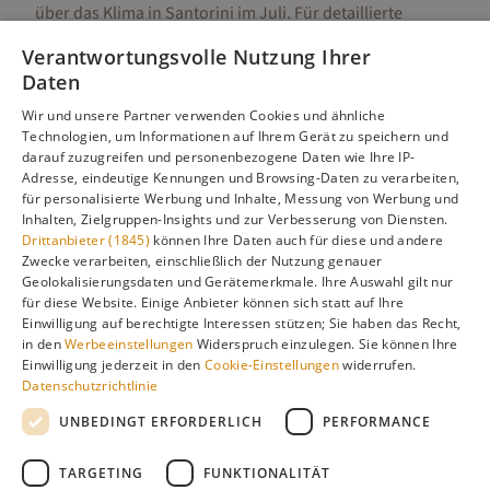
über das Klima in
Santorini
im
Juli
. Für detaillierte
Informationen zur besten Reisezeit, regionalen
Verantwortungsvolle Nutzung Ihrer
Unterschieden, Aktivitäten und Reisetipps besuchen Sie
Daten
unsere Hauptseite:
Wir und unsere Partner verwenden Cookies und ähnliche
Technologien, um Informationen auf Ihrem Gerät zu speichern und
darauf zuzugreifen und personenbezogene Daten wie Ihre IP-
Adresse, eindeutige Kennungen und Browsing-Daten zu verarbeiten,
Alle Infos zur besten Reisezeit
Santorini
für personalisierte Werbung und Inhalte, Messung von Werbung und
Inhalten, Zielgruppen-Insights und zur Verbesserung von Diensten.
Drittanbieter (1845)
können Ihre Daten auch für diese und andere
Zwecke verarbeiten, einschließlich der Nutzung genauer
Geolokalisierungsdaten und Gerätemerkmale. Ihre Auswahl gilt nur
Gefällt dir diese Seite? Teile sie auf Pinterest!
für diese Website. Einige Anbieter können sich statt auf Ihre
Einwilligung auf berechtigte Interessen stützen; Sie haben das Recht,
Auf Pinterest merken
in den
Werbeeinstellungen
Widerspruch einzulegen. Sie können Ihre
Einwilligung jederzeit in den
Cookie-Einstellungen
widerrufen.
Datenschutzrichtlinie
UNBEDINGT ERFORDERLICH
PERFORMANCE
TARGETING
FUNKTIONALITÄT
Über
Cookie-