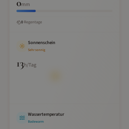
0
mm
0
Regentage
Sonnenschein
Sehr sonnig
13
h/Tag
Wassertemperatur
Badewarm