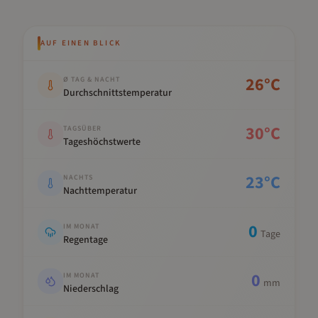
AUF EINEN BLICK
Kennwert
Wert
26
°C
Ø TAG & NACHT
Durchschnittstemperatur
30
°C
TAGSÜBER
Tageshöchstwerte
23
°C
NACHTS
Nachttemperatur
0
IM MONAT
Tage
Regentage
0
IM MONAT
mm
Niederschlag