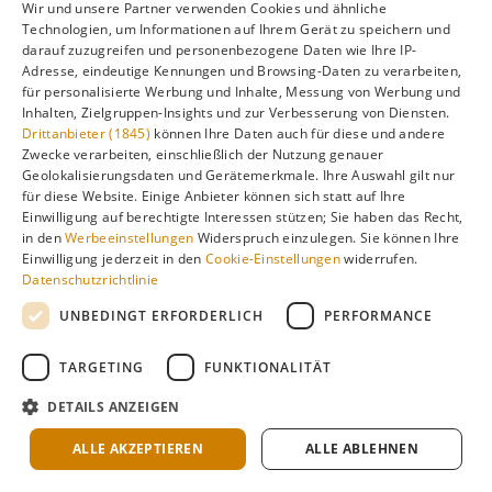
Wir und unsere Partner verwenden Cookies und ähnliche
Wann ist die beste Zeit zum Wandern in
Technologien, um Informationen auf Ihrem Gerät zu speichern und
Santorini?
darauf zuzugreifen und personenbezogene Daten wie Ihre IP-
Adresse, eindeutige Kennungen und Browsing-Daten zu verarbeiten,
für personalisierte Werbung und Inhalte, Messung von Werbung und
Inhalten, Zielgruppen-Insights und zur Verbesserung von Diensten.
Wann ist die beste Zeit für Bootstouren in
Drittanbieter (1845)
können Ihre Daten auch für diese und andere
Santorini?
Zwecke verarbeiten, einschließlich der Nutzung genauer
Geolokalisierungsdaten und Gerätemerkmale. Ihre Auswahl gilt nur
für diese Website. Einige Anbieter können sich statt auf Ihre
Praktische Reiseplanung
Einwilligung auf berechtigte Interessen stützen; Sie haben das Recht,
in den
Werbeeinstellungen
Widerspruch einzulegen. Sie können Ihre
Einwilligung jederzeit in den
Cookie-Einstellungen
widerrufen.
Datenschutzrichtlinie
Wie weit im Voraus sollte man Santorini
buchen?
UNBEDINGT ERFORDERLICH
PERFORMANCE
TARGETING
FUNKTIONALITÄT
Was kostet Santorini in der Hauptsaison vs.
DETAILS ANZEIGEN
Nebensaison?
ALLE AKZEPTIEREN
ALLE ABLEHNEN