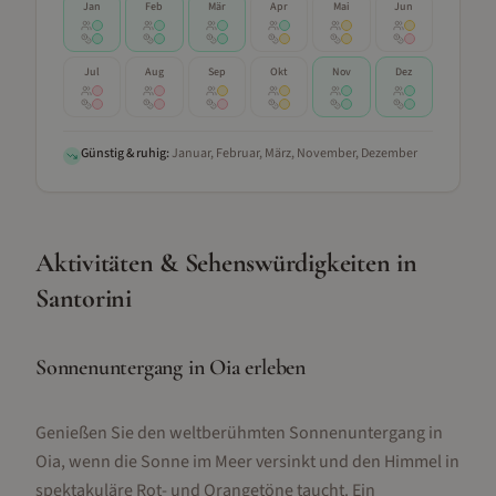
Jan
Feb
Mär
Apr
Mai
Jun
Jul
Aug
Sep
Okt
Nov
Dez
Günstig & ruhig:
Januar, Februar, März, November, Dezember
Aktivitäten & Sehenswürdigkeiten
in
Santorini
Sonnenuntergang in Oia erleben
Genießen Sie den weltberühmten Sonnenuntergang in
Oia, wenn die Sonne im Meer versinkt und den Himmel in
spektakuläre Rot- und Orangetöne taucht. Ein