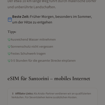
Der etwa 10 km lange Weg führt durch malerische Dörfer
und unberührte Landschaften.
Beste Zeit:
Früher Morgen, besonders im Sommer,
um der Hitze zu entgehen
Tipps:
Ausreichend Wasser mitnehmen
💡
Sonnenschutz nicht vergessen
💡
Festes Schuhwerk tragen
💡
3-5 Stunden für die gesamte Strecke einplanen
💡
eSIM für
Santorini
– mobiles Internet
📱
Affiliate-Links:
Als Airalo-Partner verdienen wir an qualifizierten
Verkäufen. Für Sie entstehen keine zusätzlichen Kosten.