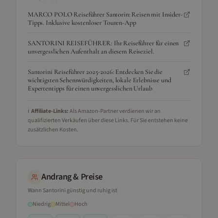
MARCO POLO Reiseführer Santorin: Reisen mit Insider-
Tipps. Inklusive kostenloser Touren-App
SANTORINI REISEFÜHRER: Ihr Reiseführer für einen
unvergesslichen Aufenthalt an diesem Reiseziel.
Santorini Reiseführer 2025-2026: Entdecken Sie die
wichtigsten Sehenswürdigkeiten, lokale Erlebnisse und
Expertentipps für einen unvergesslichen Urlaub
ℹ️
Affiliate-Links:
Als Amazon-Partner verdienen wir an
qualifizierten Verkäufen über diese Links. Für Sie entstehen keine
zusätzlichen Kosten.
Andrang & Preise
Wann
Santorini
günstig und ruhig ist
Niedrig
Mittel
Hoch