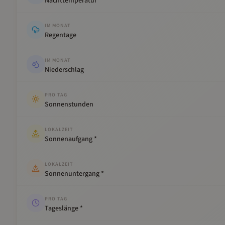
Nachttemperatur
IM MONAT
Regentage
IM MONAT
Niederschlag
PRO TAG
Sonnenstunden
LOKALZEIT
Sonnenaufgang *
LOKALZEIT
Sonnenuntergang *
PRO TAG
Tageslänge *