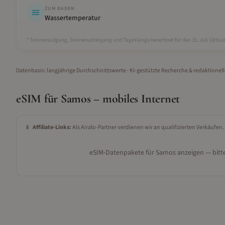
ZUM BADEN
Wassertemperatur
* Sonnenaufgang, Sonnenuntergang und Tageslänge berechnet für den 15.
Juli
(Ortsze
Datenbasis: langjährige Durchschnittswerte · KI-gestützte Recherche & redaktionel
eSIM für
Samos
– mobiles Internet
📱
Affiliate-Links:
Als Airalo-Partner verdienen wir an qualifizierten Verkäufen.
eSIM-Datenpakete für
Samos
anzeigen — bitte