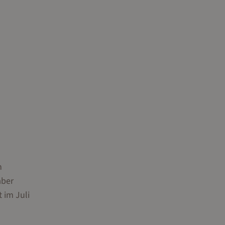
n
aber
 im Juli