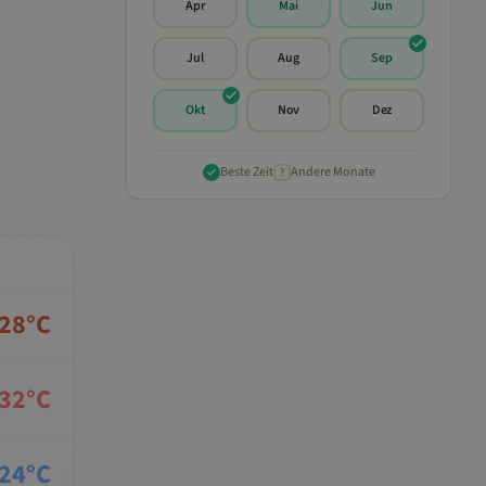
Apr
Mai
Jun
Jul
Aug
Sep
Okt
Nov
Dez
Beste Zeit
Andere Monate
?
28
°C
32
°C
24
°C