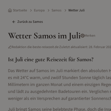
Startseite
Europa
Samos
Wetter Juli
Zurück zu
Samos
Wetter
Samos
im
Juli
Merken
Redaktion die-beste-reisezeit.de
·
Zuletzt aktualisiert:
28. Februar 20
Ist
Juli
eine gute Reisezeit für
Samos
?
Das Wetter auf Samos im Juli markiert den absoluten 
es mit 24°C warm, und zwölf Stunden Sonne täglich la
Millimetern im ganzen Monat und einem einzigen Regen
und lädt zu ausgedehnten Badetouren ein. Verglichen 
weniger als ein Versprechen auf garantierter Sonnensc
Juli bringt Samos seine belebteste Phase, doch die Inse