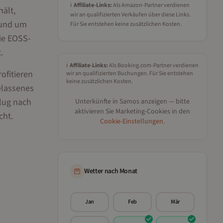
ℹ️
Affiliate-Links:
Als Amazon-Partner verdienen
ält,
wir an qualifizierten Verkäufen über diese Links.
rund um
Für Sie entstehen keine zusätzlichen Kosten.
ie EOSS-
.
ℹ️
Affiliate-Links:
Als Booking.com-Partner verdienen
ofitieren
wir an qualifizierten Buchungen. Für Sie entstehen
keine zusätzlichen Kosten.
elassenes
flug nach
Unterkünfte in
Samos
anzeigen — bitte
aktivieren Sie Marketing-Cookies in den
cht.
Cookie-Einstellungen
.
Wetter nach Monat
Jan
Feb
Mär