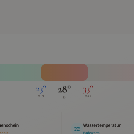
28
°
23
°
33
°
MIN
MAX
Ø
enschein
Wassertemperatur
sonnig
Badewarm