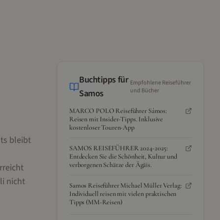
Buchtipps für
Empfohlene Reiseführer
und Bücher
Samos
MARCO POLO Reiseführer Sámos:
Reisen mit Insider-Tipps. Inklusive
kostenloser Touren-App
ts bleibt
SAMOS REISEFÜHRER 2024-2025:
Entdecken Sie die Schönheit, Kultur und
verborgenen Schätze der Ägäis.
rreicht
i nicht
Samos Reiseführer Michael Müller Verlag:
Individuell reisen mit vielen praktischen
Tipps (MM-Reisen)