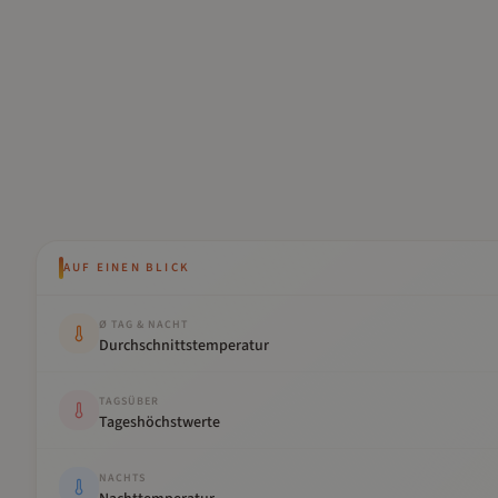
AUF EINEN BLICK
Kennwert
Wert
Ø TAG & NACHT
Durchschnittstemperatur
TAGSÜBER
Tageshöchstwerte
NACHTS