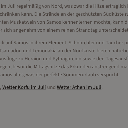
 Juli regelmäßig von Nord, was zwar die Hitze erträglich h
nschränken kann. Die Strände an der geschützten Südküste 
ühmten Muskatwein von Samos kennenlernen möchte, kann d
er sich angenehm von einem reinen Strandtag unterscheidet
li auf Samos in ihrem Element. Schnorchler und Taucher pr
ie Tsamadou und Lemonakia an der Nordküste bieten naturb
n Ausflüge zu Heraion und Pythagoreion sowie den Tagesaus
legen, bevor die Mittagshitze das Erkunden anstrengend ma
 Samos alles, was der perfekte Sommerurlaub verspricht.
,
Wetter
Korfu
im
Juli
und
Wetter
Athen
im
Juli
.