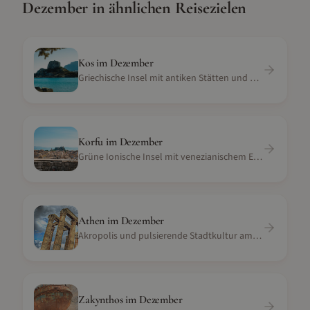
Dezember
in ähnlichen Reisezielen
Kos
im
Dezember
Griechische Insel mit antiken Stätten und weißen Sandstränden
Korfu
im
Dezember
Grüne Ionische Insel mit venezianischem Erbe
Athen
im
Dezember
Akropolis und pulsierende Stadtkultur am Mittelmeer
Zakynthos
im
Dezember