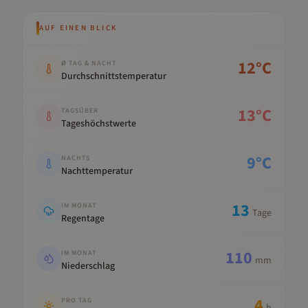
AUF EINEN BLICK
Kennwert
Wert
12
°C
Ø TAG & NACHT
Durchschnittstemperatur
13
°C
TAGSÜBER
Tageshöchstwerte
9
°C
NACHTS
Nachttemperatur
13
IM MONAT
Tage
Regentage
110
IM MONAT
mm
Niederschlag
4
PRO TAG