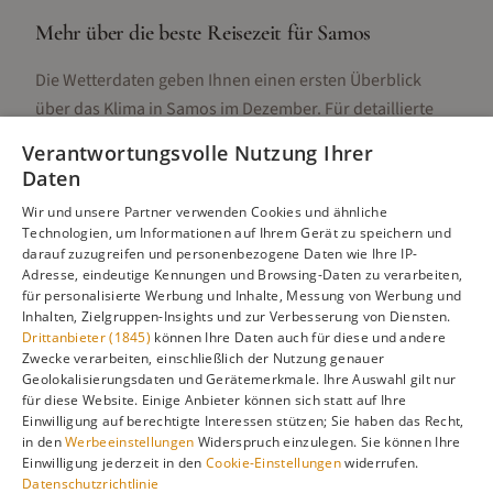
Mehr über die beste Reisezeit für
Samos
Die Wetterdaten geben Ihnen einen ersten Überblick
über das Klima in
Samos
im
Dezember
. Für detaillierte
Informationen zur besten Reisezeit, regionalen
Verantwortungsvolle Nutzung Ihrer
Unterschieden, Aktivitäten und Reisetipps besuchen Sie
Daten
unsere Hauptseite:
Wir und unsere Partner verwenden Cookies und ähnliche
Technologien, um Informationen auf Ihrem Gerät zu speichern und
darauf zuzugreifen und personenbezogene Daten wie Ihre IP-
Adresse, eindeutige Kennungen und Browsing-Daten zu verarbeiten,
Alle Infos zur besten Reisezeit
Samos
für personalisierte Werbung und Inhalte, Messung von Werbung und
Inhalten, Zielgruppen-Insights und zur Verbesserung von Diensten.
Drittanbieter (1845)
können Ihre Daten auch für diese und andere
Zwecke verarbeiten, einschließlich der Nutzung genauer
Geolokalisierungsdaten und Gerätemerkmale. Ihre Auswahl gilt nur
Gefällt dir diese Seite? Teile sie auf Pinterest!
für diese Website. Einige Anbieter können sich statt auf Ihre
Einwilligung auf berechtigte Interessen stützen; Sie haben das Recht,
Auf Pinterest merken
in den
Werbeeinstellungen
Widerspruch einzulegen. Sie können Ihre
Einwilligung jederzeit in den
Cookie-Einstellungen
widerrufen.
Datenschutzrichtlinie