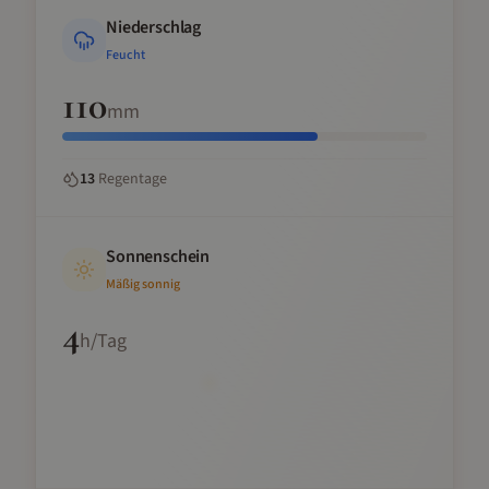
Niederschlag
Feucht
110
mm
13
Regentage
Sonnenschein
Mäßig sonnig
4
h/Tag