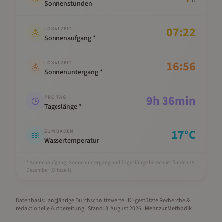
h
Sonnenstunden
07:22
LOKALZEIT
Sonnenaufgang *
16:56
LOKALZEIT
Sonnenuntergang *
9
h
36
min
PRO TAG
Tageslänge *
17
°C
ZUM BADEN
Wassertemperatur
* Sonnenaufgang, Sonnenuntergang und Tageslänge berechnet für den 15.
Dezember
(Ortszeit).
Datenbasis: langjährige Durchschnittswerte · KI-gestützte Recherche &
redaktionelle Aufbereitung
· Stand:
3. August 2026
·
Mehr zur Methodik