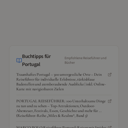
Buchtipps für
Empfohlene Reiseführer und
Bücher
Portugal
Traumhaftes Portugal – 300 unvergessliche Orte – Dein
Reiseführer für individuelle Erlebnisse, türkisblaue
Badestellen und atemberaubende Ausblicke | inkl. Online-
Karte mit navigierbaren Zielen
PORTUGAL REISEFÜHRER: 100 Unterhaltsame Dinge
zu tun und zu sehen – Top-Attraktionen, Outdoor-
Abenteuer, Festivals, Essen, Geschichte und mehr für ...
(Reiseführer-Reihe „Miles & Realms“, Band 3)
MARCO POLO Reiseführer Portugal: Reisen mit Insider-