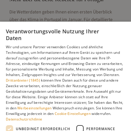
Die Wetterdaten geben Ihnen einen ersten Überblick
über das Klima in
Portugal
im
Januar
. Für detaillierte
Informationen zur besten Reisezeit, regionalen
Verantwortungsvolle Nutzung Ihrer
Unterschieden, Aktivitäten und Reisetipps besuchen Sie
Daten
unsere Hauptseite:
Wir und unsere Partner verwenden Cookies und ähnliche
Technologien, um Informationen auf Ihrem Gerät zu speichern und
darauf zuzugreifen und personenbezogene Daten wie Ihre IP-
Adresse, eindeutige Kennungen und Browsing-Daten zu verarbeiten,
Alle Infos zur besten Reisezeit
Portugal
für personalisierte Werbung und Inhalte, Messung von Werbung und
Inhalten, Zielgruppen-Insights und zur Verbesserung von Diensten.
Drittanbieter (1845)
können Ihre Daten auch für diese und andere
Zwecke verarbeiten, einschließlich der Nutzung genauer
Geolokalisierungsdaten und Gerätemerkmale. Ihre Auswahl gilt nur
Gefällt dir diese Seite? Teile sie auf Pinterest!
für diese Website. Einige Anbieter können sich statt auf Ihre
Einwilligung auf berechtigte Interessen stützen; Sie haben das Recht,
Auf Pinterest merken
in den
Werbeeinstellungen
Widerspruch einzulegen. Sie können Ihre
Einwilligung jederzeit in den
Cookie-Einstellungen
widerrufen.
Datenschutzrichtlinie
UNBEDINGT ERFORDERLICH
PERFORMANCE