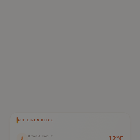
AUF EINEN BLICK
Kennwert
Wert
12
°C
Ø TAG & NACHT