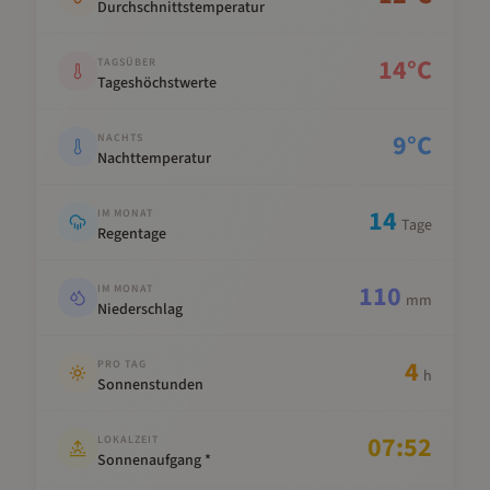
Durchschnittstemperatur
14
°C
TAGSÜBER
Tageshöchstwerte
9
°C
NACHTS
Nachttemperatur
14
IM MONAT
Tage
Regentage
110
IM MONAT
mm
Niederschlag
4
PRO TAG
h
Sonnenstunden
07:52
LOKALZEIT
Sonnenaufgang *