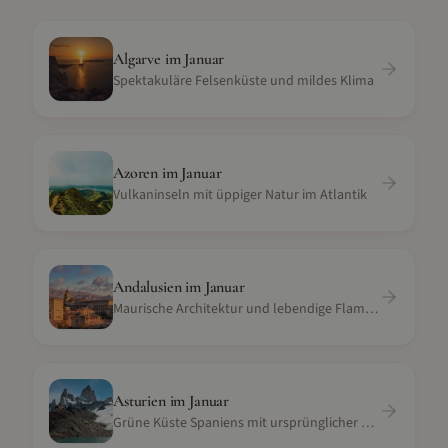
Algarve
im
Januar
Spektakuläre Felsenküste und mildes Klima
Azoren
im
Januar
Vulkaninseln mit üppiger Natur im Atlantik
Andalusien
im
Januar
Maurische Architektur und lebendige Flamenco-Kultur
Asturien
im
Januar
Grüne Küste Spaniens mit ursprünglicher Natur