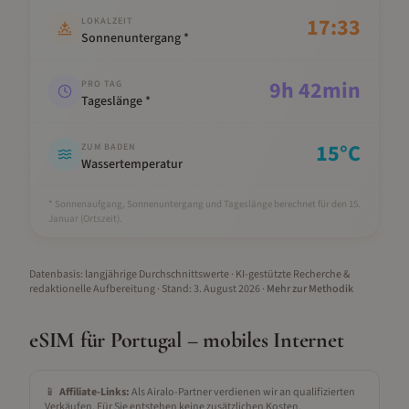
17:33
LOKALZEIT
Sonnenuntergang *
9
h
42
min
PRO TAG
Tageslänge *
15
°C
ZUM BADEN
Wassertemperatur
* Sonnenaufgang, Sonnenuntergang und Tageslänge berechnet für den 15.
Januar
(Ortszeit).
Datenbasis: langjährige Durchschnittswerte · KI-gestützte Recherche &
redaktionelle Aufbereitung
· Stand:
3. August 2026
·
Mehr zur Methodik
eSIM für
Portugal
– mobiles Internet
📱
Affiliate-Links:
Als Airalo-Partner verdienen wir an qualifizierten
Verkäufen. Für Sie entstehen keine zusätzlichen Kosten.