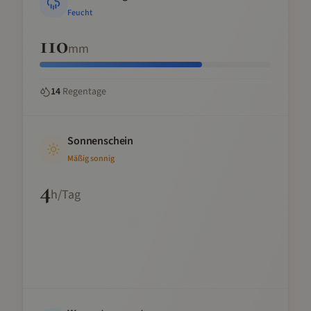
Feucht
110
mm
14
Regentage
Sonnenschein
Mäßig sonnig
4
h/Tag